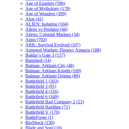
Age of Empires
(596)
Age of Mythology
(178)
Age of Wonders
(399)
Aion
(41)
ALIEN: Isolation
(104)
Aliens vs Predator
(44)
Aliens: Colonial Marines
(34)
Anno
(702)
ARK: Survival Evolved
(107)
Armored Warfare: Проект Армата
(188)
Baldur´s Gate 3
(157)
Banished
(14)
Batman: Arkham City
(48)
Batman: Arkham Knight
(169)
Batman: Arkham Origins
(89)
Battlefield 1
(203)
Battlefield 3
(91)
Battlefield 4
(316)
Battlefield 6
(349)
Battlefield Bad Company 2
(23)
Battlefield Hardline
(71)
Battlefield V
(170)
BattleForge
(1)
BioShock
(230)
Blade and Soul
(16)