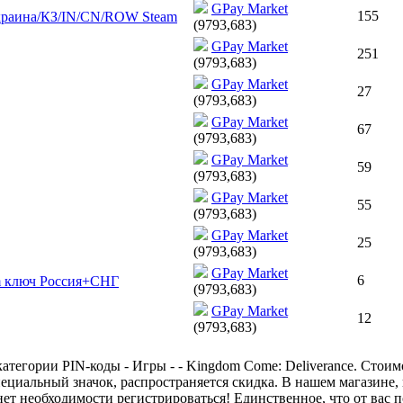
GPay Market
155
/Украина/КЗ/IN/CN/ROW Steam
(9793,683)
GPay Market
251
(9793,683)
GPay Market
27
(9793,683)
GPay Market
67
(9793,683)
GPay Market
59
(9793,683)
GPay Market
55
(9793,683)
GPay Market
25
(9793,683)
GPay Market
6
eam ключ Россия+СНГ
(9793,683)
GPay Market
12
(9793,683)
тегории PIN-коды - Игры - - Kingdom Come: Deliverance. Стоимо
пециальный значок, распространяется скидка. В нашем магазине, 
ет необходимости регистрироваться! Единственное, что от вас п