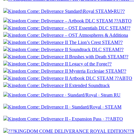
Kingdom Come: Deliverance Standard\Royal STEAM•RU??
Kingdom Come: Deliverance – Artbook DLC STEAM ??АВТО
Kingdom Come: Deliverance – OST Essentials DLC STEAM??
Kingdom Come: Deliverance – OST Atmospheres & Additiona
Kingdom Come: Deliverance II The Lion’s Crest STEAM??
Kingdom Come: Deliverance II Soundtrack DLC STEAM??
Kingdom Come: Deliverance II Brushes with Death STEAM??
Kingdom Come: Deliverance II Legacy of the Forge??
Kingdom Come: Deliverance II Mysteria Ecclesiae STEAM??
Kingdom Come: Deliverance II Artbook DLC STEAM ??АВТО
Kingdom Come: Deliverance II Extended Soundtraсk
Kingdom Come: Deliverance · Standard/Royal · Steam RU
Kingdom Come: Deliverance II · Standard/Royal · STEAM
Kingdom Come: Deliverance II - Expansion Pass · ??АВТО
???KINGDOM COME DELIVERANCE ROYAL EDITION?