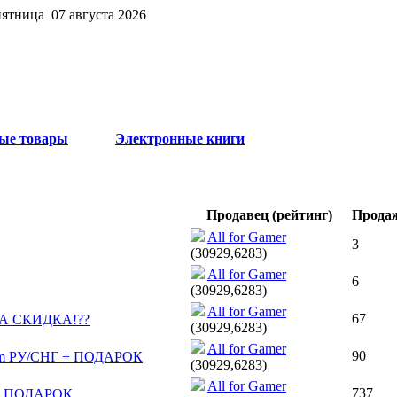
пятница 07 августа 2026
ые товары
Электронные книги
Продавец (рейтинг)
Прода
All for Gamer
3
(30929,6283)
All for Gamer
6
(30929,6283)
All for Gamer
67
А СКИДКА!??
(30929,6283)
All for Gamer
90
Steam РУ/СНГ + ПОДАРОК
(30929,6283)
All for Gamer
737
Г + ПОДАРОК