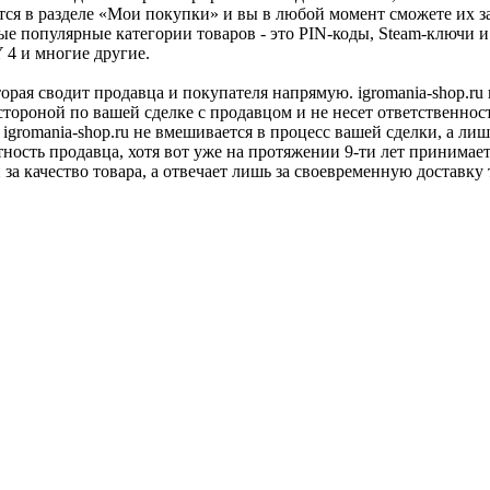
тся в разделе «Мои покупки» и вы в любой момент сможете их з
ые популярные категории товаров - это PIN-коды, Steam-ключи 
Y 4 и многие другие.
оторая сводит продавца и покупателя напрямую. igromania-shop.r
 стороной по вашей сделке с продавцом и не несет ответственнос
 igromania-shop.ru не вмешивается в процесс вашей сделки, а ли
тность продавца, хотя вот уже на протяжении 9-ти лет принимае
 за качество товара, а отвечает лишь за своевременную доставку 