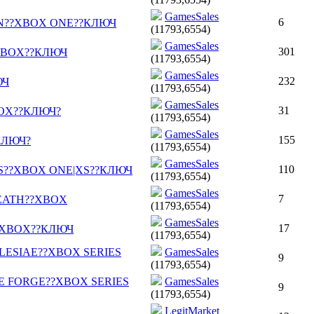
GamesSales
6
ON??XBOX ONE??КЛЮЧ
(11793,6554)
GamesSales
301
?XBOX??КЛЮЧ
(11793,6554)
GamesSales
232
ЮЧ
(11793,6554)
GamesSales
31
OX??КЛЮЧ?
(11793,6554)
GamesSales
155
КЛЮЧ?
(11793,6554)
GamesSales
110
SS??XBOX ONE|XS??КЛЮЧ
(11793,6554)
GamesSales
7
DEATH??XBOX
(11793,6554)
GamesSales
17
?XBOX??КЛЮЧ
(11793,6554)
LESIAE??XBOX SERIES
GamesSales
9
(11793,6554)
HE FORGE??XBOX SERIES
GamesSales
9
(11793,6554)
LegitMarket