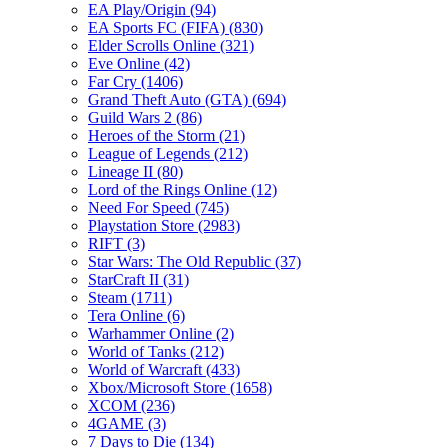
EA Play/Origin
(94)
EA Sports FC (FIFA)
(830)
Elder Scrolls Online
(321)
Eve Online
(42)
Far Cry
(1406)
Grand Theft Auto (GTA)
(694)
Guild Wars 2
(86)
Heroes of the Storm
(21)
League of Legends
(212)
Lineage II
(80)
Lord of the Rings Online
(12)
Need For Speed
(745)
Playstation Store
(2983)
RIFT
(3)
Star Wars: The Old Republic
(37)
StarCraft II
(31)
Steam
(1711)
Tera Online
(6)
Warhammer Online
(2)
World of Tanks
(212)
World of Warcraft
(433)
Xbox/Microsoft Store
(1658)
XCOM
(236)
4GAME
(3)
7 Days to Die
(134)