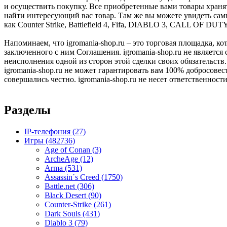
и осуществить покупку. Все приобретенные вами товары храня
найти интересующий вас товар. Там же вы можете увидеть сам
как Counter Strike, Battlefield 4, Fifa, DIABLO 3, CALL OF DUT
Напоминаем, что igromania-shop.ru – это торговая площадка, к
заключенного с ним Соглашения. igromania-shop.ru не является
неисполнения одной из сторон этой сделки своих обязательств.
igromania-shop.ru не может гарантировать вам 100% добросовес
совершались честно. igromania-shop.ru не несет ответственности
Разделы
IP-телефония
(27)
Игры
(482736)
Age of Conan
(3)
ArcheAge
(12)
Arma
(531)
Assassin´s Creed
(1750)
Battle.net
(306)
Black Desert
(90)
Counter-Strike
(261)
Dark Souls
(431)
Diablo 3
(79)