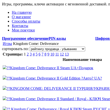
Игры, программы, ключи активации с мгновенной доставкой.
На главную
О магазине
Способы оплаты
Контакты
Мои покупки
Программное обеспечение
PIN-коды
Цифров
Игры
Kingdom Come: Deliverance
сортировать по:
Страницы:
1
2
3
4
5
6
7
8
9
10
11
12
13
Наименование товара
??Kingdom Come: Deliverance II Steam UA+Подарок
??Kingdom Come: Deliverance II Gold Edition ?Авто? UA?
??KINGDOM COME: DELIVERANCE II ТУРЦИЯ/УКРАИН
??Kingdom Come: Deliverance II Standard / Royal - КЛЮЧ 
?? Kingdom Come: Deliverance / Royal КЛЮЧ Steam РУ/СН