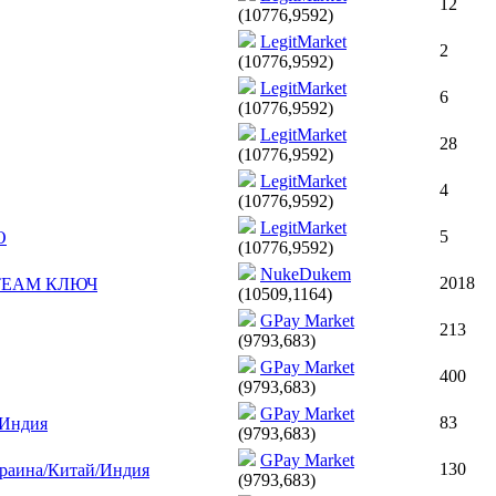
12
(10776,9592)
LegitMarket
2
(10776,9592)
LegitMarket
6
(10776,9592)
LegitMarket
28
(10776,9592)
LegitMarket
4
(10776,9592)
LegitMarket
5
О
(10776,9592)
NukeDukem
2018
| STEAM КЛЮЧ
(10509,1164)
GPay Market
213
(9793,683)
GPay Market
400
(9793,683)
GPay Market
83
/Индия
(9793,683)
GPay Market
130
Украина/Китай/Индия
(9793,683)