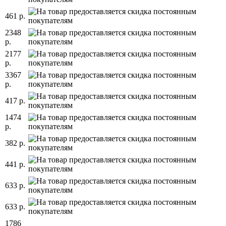
461 р.
2348
р.
2177
р.
3367
р.
417 р.
1474
р.
382 р.
441 р.
633 р.
633 р.
1786