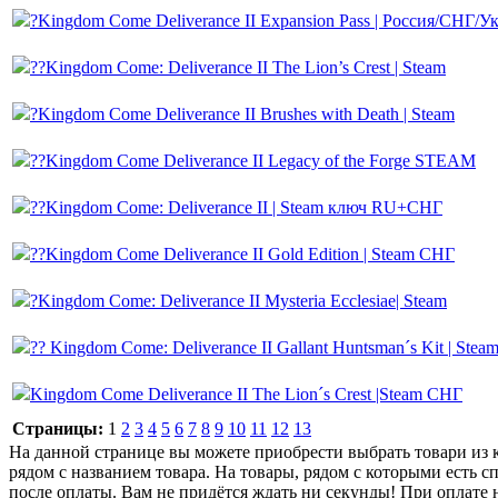
?Kingdom Come Deliverance II Expansion Pass | Россия/СНГ
??Kingdom Come: Deliverance II The Lion’s Crest | Steam
?Kingdom Come Deliverance II Brushes with Death | Steam
??Kingdom Come Deliverance II Legacy of the Forge STEAM
??Kingdom Come: Deliverance II | Steam ключ RU+СНГ
??Kingdom Come Deliverance II Gold Edition | Steam СНГ
?Kingdom Come: Deliverance II Mysteria Ecclesiae| Steam
?? Kingdom Come: Deliverance II Gallant Huntsman´s Kit | St
Kingdom Come Deliverance II The Lion´s Crest |Steam СНГ
Страницы:
1
2
3
4
5
6
7
8
9
10
11
12
13
На данной странице вы можете приобрести выбрать товари из ка
рядом с названием товара. На товары, рядом с которыми есть с
после оплаты. Вам не придётся ждать ни секунды! При оплате н