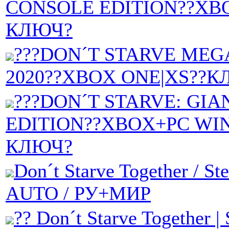
CONSOLE EDITION??XB
КЛЮЧ?
???DON´T STARVE MEG
2020??XBOX ONE|XS??К
???DON´T STARVE: GIA
EDITION??XBOX+PC WIN
КЛЮЧ?
Don´t Starve Together / St
AUTO / РУ+МИР
?? Don´t Starve Together |