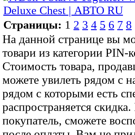
Deluxe Chest | АВТО RU
Страницы:
1
2
3
4
5
6
7
8
На данной странице вы м
товари из категории PIN-ко
Стоимость товара, продавц
можете увилеть рядом с н
рядом с которыми есть сп
распространяется скидка. 
покупатель, сможете восп
после оплаты. Вам не при