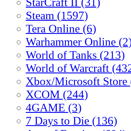
StarCraft II
(31)
Steam
(1597)
Tera Online
(6)
Warhammer Online
(2
World of Tanks
(213)
World of Warcraft
(43
Xbox/Microsoft Store
XCOM
(244)
4GAME
(3)
7 Days to Die
(136)