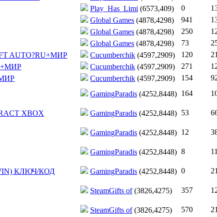
0
1
Play_Has_Limi
(6573,409)
941
1
Global Games
(4878,4298)
250
1
Global Games
(4878,4298)
73
2
Global Games
(4878,4298)
120
2
AM GIFT AUTO?RU+МИР
Cucumberchik
(4597,2909)
271
1
RU+МИР
Cucumberchik
(4597,2909)
154
9
+МИР
Cucumberchik
(4597,2909)
164
1
GamingParadis
(4252,8448)
53
6
FRACT XBOX
GamingParadis
(4252,8448)
12
3
GamingParadis
(4252,8448)
8
1
GamingParadis
(4252,8448)
0
2
IN) КЛЮЧ/КОД
GamingParadis
(4252,8448)
357
1
SteamGifts of
(3826,4275)
570
2
SteamGifts of
(3826,4275)