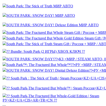
South Park: The Stick of Truth МИР АВТО
SOUTH PARK: SNOW DAY! МИР АВТО
SOUTH PARK: SNOW DAY! Deluxe Edition МИР АВТО
South Park: The Fractured But Whole Steam Gift / Россия + М
South Park: The Fractured But Whole Gold Edition Steam Gift 
South Park: The Stick of Truth Steam Gift / Россия + МИР / АВ
?? Bundle: South Park (2 ИГРЫ) XBOX КЛЮЧ ??
SOUTH PARK: SNOW DAY!??•КЗ +МИР / STEAM АВТО, 
South Park™: The Fractured But Whole™??•РУ +МИР / STEA
SOUTH PARK: SNOW DAY! Digital Deluxe Edition??•РУ +М
?? South Park : The Stick of Truth | Steam Россия+KZ+UA+
?? South Park-The Fractured But Whole™ | Steam Россия+
?? South Park-The Fractured But Whole-Gold Edition | Steam
РУ+KZ+UA+CIS+AR+TR+CN ??