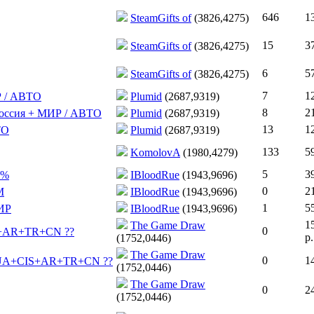
646
1
SteamGifts of
(3826,4275)
15
3
SteamGifts of
(3826,4275)
6
5
SteamGifts of
(3826,4275)
7
1
ИР / АВТО
Plumid
(2687,9319)
8
2
/ Россия + МИР / АВТО
Plumid
(2687,9319)
13
1
ТО
Plumid
(2687,9319)
133
5
KomolovA
(1980,4279)
5
3
0%
IBloodRue
(1943,9696)
0
2
M
IBloodRue
(1943,9696)
1
5
ИР
IBloodRue
(1943,9696)
1
The Game Draw
0
CIS+AR+TR+CN ??
р.
(1752,0446)
The Game Draw
0
1
KZ+UA+CIS+AR+TR+CN ??
(1752,0446)
The Game Draw
0
2
(1752,0446)