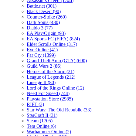
Assassin´s Creed
(1746)
Battle.net
(301)
Black Desert
(90)
Counter-Strike
(260)
Dark Souls
(430)
Diablo 3
(77)
EA Play/Origin
(93)
EA Sports FC (FIFA)
(824)
Elder Scrolls Online
(317)
Eve Online
(41)
Far Cry
(1399)
Grand Theft Auto (GTA)
(690)
Guild Wars 2
(86)
Heroes of the Storm
(21)
League of Legends
(212)
Lineage II
(80)
Lord of the Rings Online
(12)
Need For Speed
(744)
Playstation Store
(2985)
RIFT
(3)
Star Wars: The Old Republic
(33)
StarCraft II
(31)
Steam
(1705)
Tera Online
(6)
Warhammer Online
(2)