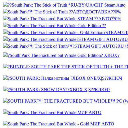
??South Park: The Stick of Truth *RU/BY/UA/СНГ Steam Auto
South Park™: The Stick of Truth ??АВТОДОСТАВКА??0%
South Park: The Fractured But Whole STEAM ??АВТО??0%
South Park: The Fractured But Whole Gold Edition ??
South Park: The Fractured But Whole - Gold Edition?STE
South Park: The Fractured But Whole?STEAM GIFT AUTO?
South Park™: The Stick of Truth™?STEAM GIFT AUTO?RU
?South Park The Fractured but Whole Gold Edition? XBOX?
?BUNDLE: SOUTH PARK THE STICK OF TRUTH + THE 
?SOUTH PARK: Палка истины ?XBOX ONE/X|S??КЛЮЧ
?SOUTH PARK: SNOW DAY!?XBOX X|S??КЛЮЧ?
SOUTH PARK™: THE FRACTURED BUT WHOLE™ PC (W
South Park: The Fractured But Whole МИР АВТО
South Park: The Fractured But Whole - Gold МИР АВТО