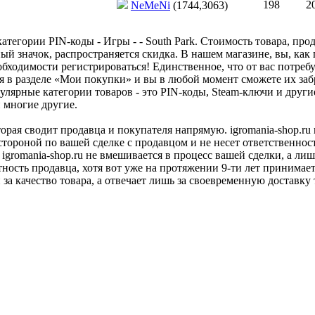
198
2
NeMeNi
(1744,3063)
тегории PIN-коды - Игры - - South Park. Стоимость товара, прод
ый значок, распространяется скидка. В нашем магазине, вы, как 
бходимости регистрироваться! Единственное, что от вас потребу
я в разделе «Мои покупки» и вы в любой момент сможете их заб
улярные категории товаров - это PIN-коды, Steam-ключи и друг
и многие другие.
оторая сводит продавца и покупателя напрямую. igromania-shop.r
 стороной по вашей сделке с продавцом и не несет ответственнос
 igromania-shop.ru не вмешивается в процесс вашей сделки, а ли
тность продавца, хотя вот уже на протяжении 9-ти лет принимае
 за качество товара, а отвечает лишь за своевременную доставку 