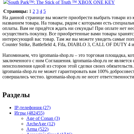
South Park™: The Stick of Truth ™ XBOX ONE KEY
Страницы:
1
2
3
4
5
На данной странице вы можете приобрести выбрать товари из ка
названием товара. На товары, рядом с которыми есть специальн
оплаты. Вам не придётся ждать ни секунды! При оплате нет нео
осуществить покупку. Все приобретенные вами товары хранятс
интересующий вас товар. Там же вы можете увидеть самые поп
Counter Strike, Battlefield 4, Fifa, DIABLO 3, CALL OF DUTY 4 
Напоминаем, что igromania-shop.ru – это торговая площадка, к
заключенного с ним Соглашения. igromania-shop.ru не является
неисполнения одной из сторон этой сделки своих обязательств.
igromania-shop.ru не может гарантировать вам 100% добросовес
совершались честно. igromania-shop.ru не несет ответственности
Разделы
IP-телефония
(27)
Игры
(482455)
Age of Conan
(3)
ArcheAge
(12)
Arma
(522)