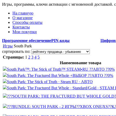
Игры, программы, ключи активации с мгновенной доставкой.
На главную
О магазине
Способы оплаты
Контакты
Мои покупки
Программное обеспечение
PIN-коды
Цифров
Игры
South Park
сортировать по:
Страницы:
1
2
3
4
5
Наименование товара
South Park™: The Stick of Truth™ STEAM•RU ??АВТО ??0%
South Park: The Fractured But Whole +ВЫБОР ??АВТО ??0%
South Park: The Stick of Truth · Steam RU · АВТО
South Park: The Fractured But Whole · Standard/Gold · STEA
???SOUTH PARK: THE FRACTURED BUT WHOLE GOLD
???BUNDLE: SOUTH PARK - 2 ИГРЫ??XBOX ONE|XS??