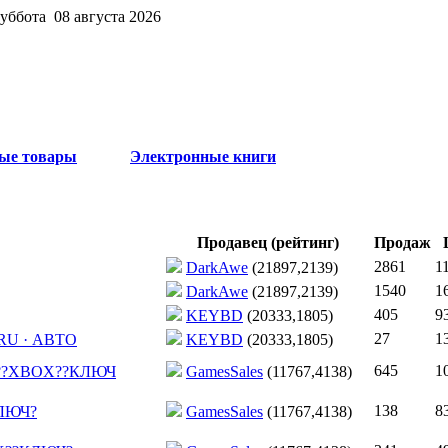
суббота 08 августа 2026
ые товары
Электронные книги
Продавец (рейтинг)
Продаж
2861
1
DarkAwe
(21897,2139)
1540
1
DarkAwe
(21897,2139)
405
9
KEYBD
(20333,1805)
27
1
M RU · АВТО
KEYBD
(20333,1805)
645
1
??XBOX??КЛЮЧ
GamesSales
(11767,4138)
138
8
КЛЮЧ?
GamesSales
(11767,4138)