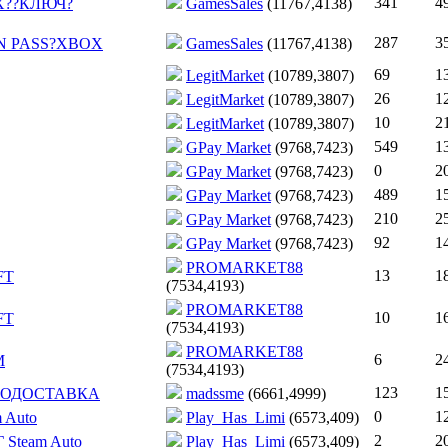
341
4
X??КЛЮЧ?
GamesSales
(11767,4138)
287
3
N PASS?XBOX
GamesSales
(11767,4138)
69
1
LegitMarket
(10789,3807)
26
1
LegitMarket
(10789,3807)
10
2
LegitMarket
(10789,3807)
549
1
GPay Market
(9768,7423)
0
2
GPay Market
(9768,7423)
489
1
GPay Market
(9768,7423)
210
2
GPay Market
(9768,7423)
92
1
GPay Market
(9768,7423)
PROMARKET88
13
1
FT
(7534,4193)
PROMARKET88
10
1
FT
(7534,4193)
PROMARKET88
6
2
M
(7534,4193)
123
1
 АВТОДОСТАВКА
madssme
(6661,4999)
0
1
m Auto
Play_Has_Limi
(6573,409)
2
2
Г Steam Auto
Play_Has_Limi
(6573,409)