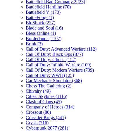
Battlefield Bad Company 2
(23)
Battlefield Hardline
(70)
Battlefield V
(170)
BattleForge
(1)
BioShock
(227)
Blade and Soul
(16)
Bless Online
(1)
Borderlands
(1107)
Brink
(3)
Call of Duty: Advanced Warfare
(112)
Call Of Duty: Black Ops
(877)
Call Of Duty: Ghosts
(152)
Call of Duty: Infinite Warfare
(109)
Call Of Duty: Modern Warfare
(709)
Call of Duty: WWII
(125)
Car Mechanic Simulator
(368)
Chess The Gathering
(2)
Chivalry
(49)
Cities: Skylines
(1116)
Clash of Clans
(45)
Company of Heroes
(314)
Crossout
(80)
Crusader Kings
(441)
Crysis
(216)
Cyberpunk 2077
(281)