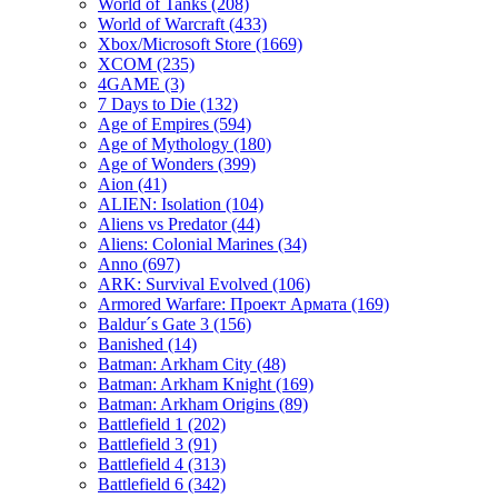
World of Tanks
(208)
World of Warcraft
(433)
Xbox/Microsoft Store
(1669)
XCOM
(235)
4GAME
(3)
7 Days to Die
(132)
Age of Empires
(594)
Age of Mythology
(180)
Age of Wonders
(399)
Aion
(41)
ALIEN: Isolation
(104)
Aliens vs Predator
(44)
Aliens: Colonial Marines
(34)
Anno
(697)
ARK: Survival Evolved
(106)
Armored Warfare: Проект Армата
(169)
Baldur´s Gate 3
(156)
Banished
(14)
Batman: Arkham City
(48)
Batman: Arkham Knight
(169)
Batman: Arkham Origins
(89)
Battlefield 1
(202)
Battlefield 3
(91)
Battlefield 4
(313)
Battlefield 6
(342)