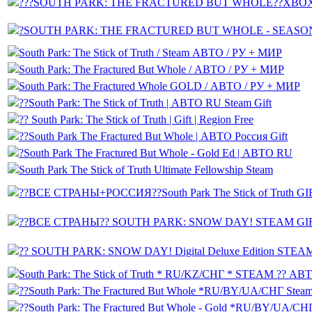
???SOUTH PARK: THE FRACTURED BUT WHOLE??XBO
?SOUTH PARK: THE FRACTURED BUT WHOLE - SEASO
South Park: The Stick of Truth / Steam АВТО / РУ + МИР
South Park: The Fractured But Whole / АВТО / РУ + МИР
South Park: The Fractured Whole GOLD / АВТО / РУ + МИР
??South Park: The Stick of Truth | АВТО RU Steam Gift
?? South Park: The Stick of Truth | Gift | Region Free
??South Park The Fractured But Whole | АВТО Россия Gift
?South Park The Fractured But Whole - Gold Ed | АВТО RU
South Park The Stick of Truth Ultimate Fellowship Steam
??ВСЕ СТРАНЫ+РОССИЯ??South Park The Stick of Truth GI
??ВСЕ СТРАНЫ?? SOUTH PARK: SNOW DAY! STEAM GI
?? SOUTH PARK: SNOW DAY! Digital Deluxe Edition STEA
South Park: The Stick of Truth * RU/KZ/СНГ * STEAM ??
??South Park: The Fractured But Whole *RU/BY/UA/СНГ Stea
??South Park: The Fractured But Whole - Gold *RU/BY/UA/СН