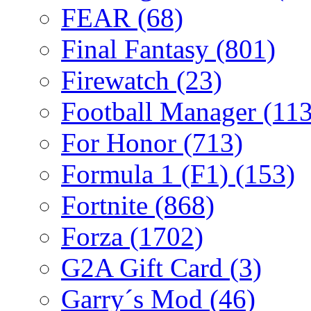
FEAR
(68)
Final Fantasy
(801)
Firewatch
(23)
Football Manager
(113
For Honor
(713)
Formula 1 (F1)
(153)
Fortnite
(868)
Forza
(1702)
G2A Gift Card
(3)
Garry´s Mod
(46)