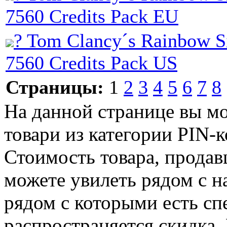
7560 Credits Pack EU
? Tom Clancy´s Rainbow Si
7560 Credits Pack US
Страницы:
1
2
3
4
5
6
7
8
На данной странице вы м
товари из категории PIN-к
Стоимость товара, продавц
можете увилеть рядом с н
рядом с которыми есть сп
распространяется скидка. 