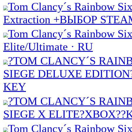
Tom Clancy´s Rainbow Si
Extraction +ВЫБОР STEA
Tom Clancy´s Rainbow Six
Elite/Ultimate · RU
?TOM CLANCY´S RAIN
SIEGE DELUXE EDITIO
KEY
?TOM CLANCY´S RAIN
SIEGE X ELITE?XBOX??
Tom Clancy´s Rainbow Six