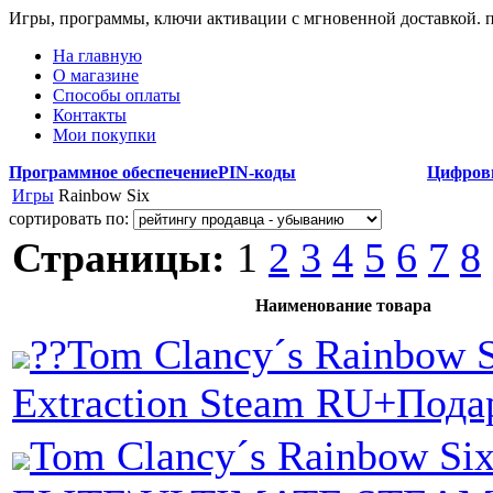
Игры, программы, ключи активации с мгновенной доставкой.
На главную
О магазине
Способы оплаты
Контакты
Мои покупки
Программное обеспечение
PIN-коды
Цифров
Игры
Rainbow Six
сортировать по:
Страницы:
1
2
3
4
5
6
7
8
Наименование товара
??Tom Clancy´s Rainbow 
Extraction Steam RU+Пода
Tom Clancy´s Rainbow Six