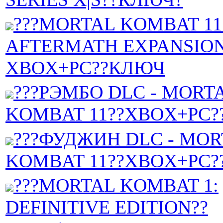
???MORTAL KOMBAT 11
AFTERMATH EXPANSION
XBOX+PC??КЛЮЧ
???РЭМБО DLC - MORT
KOMBAT 11??XBOX+PC
???ФУДЖИН DLC - MOR
KOMBAT 11??XBOX+PC
???MORTAL KOMBAT 1:
DEFINITIVE EDITION??