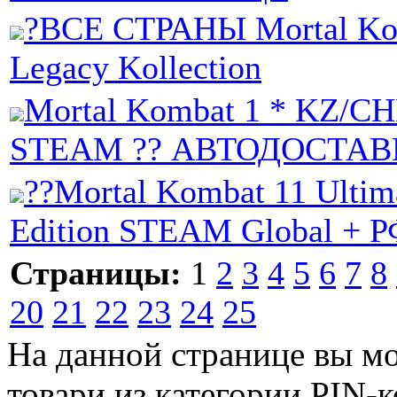
?ВСЕ СТРАНЫ Mortal Ko
Legacy Kollection
Mortal Kombat 1 * KZ/СН
STEAM ?? АВТОДОСТАВ
??Mortal Kombat 11 Ultim
Edition STEAM Global + 
Страницы:
1
2
3
4
5
6
7
8
20
21
22
23
24
25
На данной странице вы м
товари из категории PIN-к