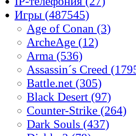
IP-телефония
(27)
Игры
(487545)
Age of Conan
(3)
ArcheAge
(12)
Arma
(536)
Assassin´s Creed
(179
Battle.net
(305)
Black Desert
(97)
Counter-Strike
(264)
Dark Souls
(437)