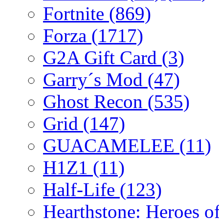
Fortnite
(869)
Forza
(1717)
G2A Gift Card
(3)
Garry´s Mod
(47)
Ghost Recon
(535)
Grid
(147)
GUACAMELEE
(11)
H1Z1
(11)
Half-Life
(123)
Hearthstone: Heroes o