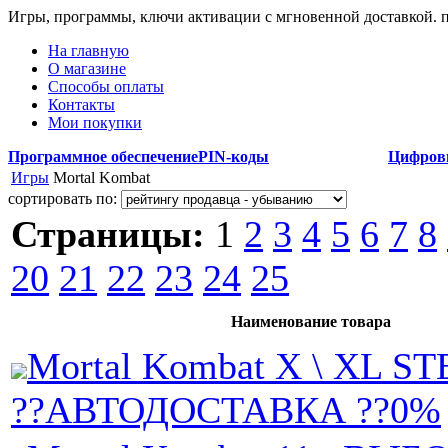
Игры, программы, ключи активации с мгновенной доставкой.
На главную
О магазине
Способы оплаты
Контакты
Мои покупки
Программное обеспечение
PIN-коды
Цифров
Игры
Mortal Kombat
сортировать по:
Страницы:
1
2
3
4
5
6
7
8
20
21
22
23
24
25
Наименование товара
Mortal Kombat X \ XL 
??АВТОДОСТАВКА ??0%