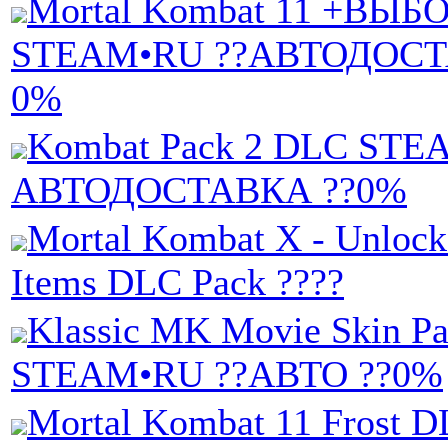
Mortal Kombat 11 +ВЫБ
STEAM•RU ??АВТОДОСТ
0%
Kombat Pack 2 DLC STE
АВТОДОСТАВКА ??0%
Mortal Kombat X - Unlock
Items DLC Pack ????
Klassic MK Movie Skin P
STEAM•RU ??АВТО ??0%
Mortal Kombat 11 Frost 