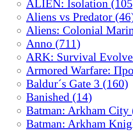
ALIEN: Isolation
(105
Aliens vs Predator
(46
Aliens: Colonial Mari
Anno
(711)
ARK: Survival Evolv
Armored Warfare: Пр
Baldur´s Gate 3
(160)
Banished
(14)
Batman: Arkham City
Batman: Arkham Kni