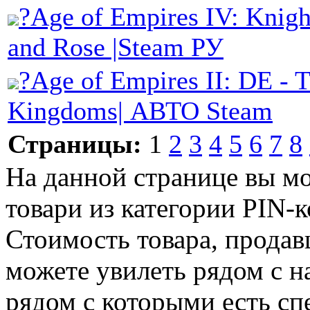
?Age of Empires IV: Knigh
and Rose |Steam РУ
?Age of Empires II: DE - 
Kingdoms| АВТО Steam
Страницы:
1
2
3
4
5
6
7
8
На данной странице вы м
товари из категории PIN-к
Стоимость товара, продавц
можете увилеть рядом с н
рядом с которыми есть сп