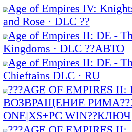
Age of Empires IV: Knight
and Rose · DLC ??
Age of Empires II: DE - T
Kingdoms · DLC ??АВТО
Age of Empires II: DE - Th
Chieftains DLC · RU
???AGE OF EMPIRES II:
ВОЗВРАЩЕНИЕ РИМА?
ONE|XS+PC WIN??КЛЮЧ
???AGE OF EMPIRES II: