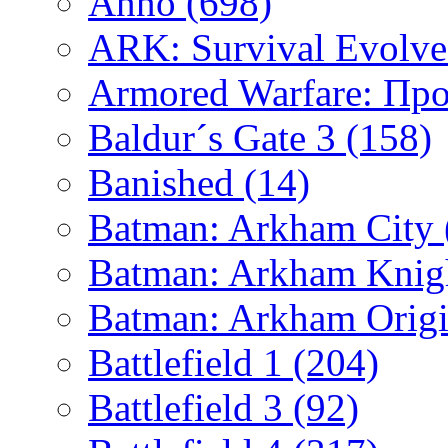
Anno
(698)
ARK: Survival Evolv
Armored Warfare: Пр
Baldur´s Gate 3
(158)
Banished
(14)
Batman: Arkham City
Batman: Arkham Kni
Batman: Arkham Orig
Battlefield 1
(204)
Battlefield 3
(92)