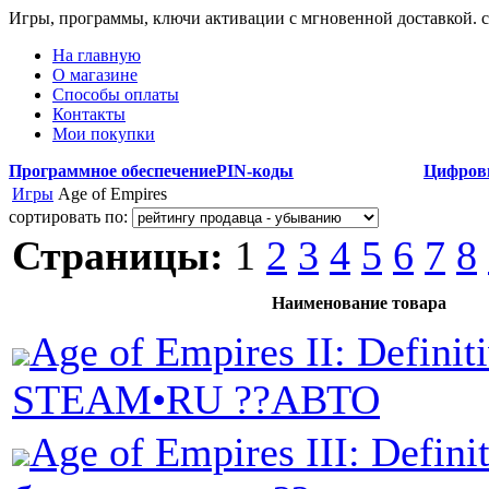
Игры, программы, ключи активации с мгновенной доставкой.
На главную
О магазине
Способы оплаты
Контакты
Мои покупки
Программное обеспечение
PIN-коды
Цифров
Игры
Age of Empires
сортировать по:
Страницы:
1
2
3
4
5
6
7
8
Наименование товара
Age of Empires II: Definit
STEAM•RU ??АВТО
Age of Empires III: Definit