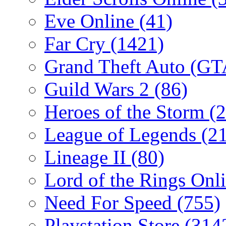
Eve Online
(41)
Far Cry
(1421)
Grand Theft Auto (G
Guild Wars 2
(86)
Heroes of the Storm
(2
League of Legends
(2
Lineage II
(80)
Lord of the Rings Onl
Need For Speed
(755)
Playstation Store
(314