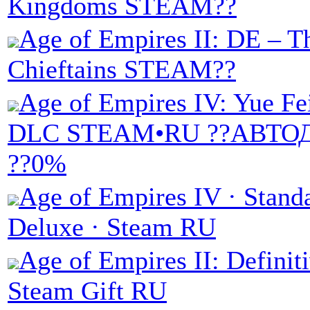
Kingdoms STEAM??
Age of Empires II: DE – T
Chieftains STEAM??
Age of Empires IV: Yue Fe
DLC STEAM•RU ??АВТ
??0%
Age of Empires IV · Standa
Deluxe · Steam RU
Age of Empires II: Definiti
Steam Gift RU