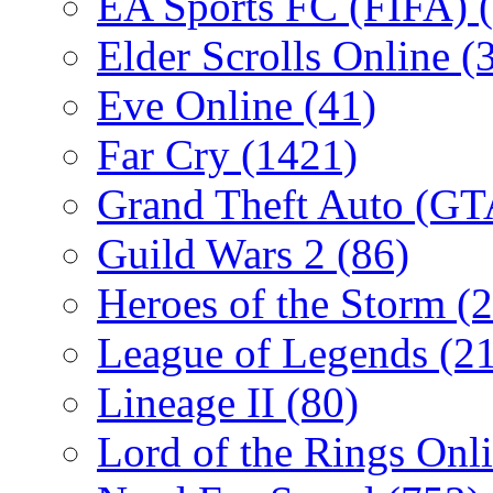
EA Sports FC (FIFA)
Elder Scrolls Online
(
Eve Online
(41)
Far Cry
(1421)
Grand Theft Auto (G
Guild Wars 2
(86)
Heroes of the Storm
(2
League of Legends
(2
Lineage II
(80)
Lord of the Rings Onl