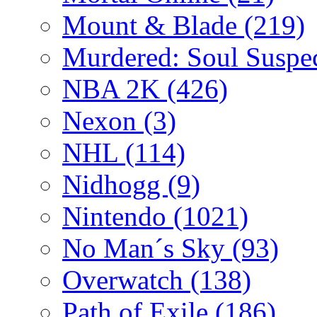
Mount & Blade
(219)
Murdered: Soul Suspe
NBA 2K
(426)
Nexon
(3)
NHL
(114)
Nidhogg
(9)
Nintendo
(1021)
No Man´s Sky
(93)
Overwatch
(138)
Path of Exile
(186)