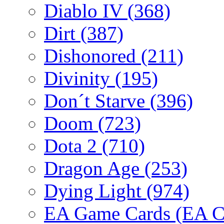
Diablo IV
(368)
Dirt
(387)
Dishonored
(211)
Divinity
(195)
Don´t Starve
(396)
Doom
(723)
Dota 2
(710)
Dragon Age
(253)
Dying Light
(974)
EA Game Cards (EA C