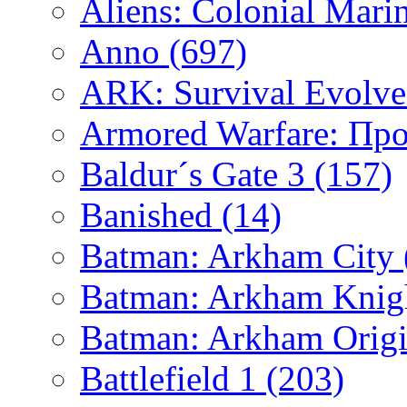
Aliens: Colonial Mari
Anno
(697)
ARK: Survival Evolv
Armored Warfare: Пр
Baldur´s Gate 3
(157)
Banished
(14)
Batman: Arkham City
Batman: Arkham Kni
Batman: Arkham Orig
Battlefield 1
(203)