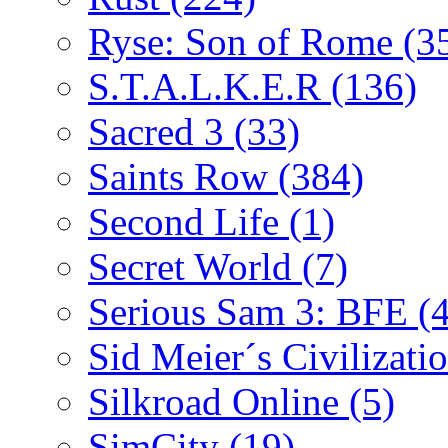
Ryse: Son of Rome
(3
S.T.A.L.K.E.R
(136)
Sacred 3
(33)
Saints Row
(384)
Second Life
(1)
Secret World
(7)
Serious Sam 3: BFE
(
Sid Meier´s Civilizati
Silkroad Online
(5)
SimCity
(19)