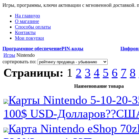
Игры, программы, ключи активации с мгновенной доставкой.
На главную
О магазине
Способы оплаты
Контакты
Мои покупки
Программное обеспечение
PIN-коды
Цифров
Игры
Nintendo
сортировать по:
Страницы:
1
2
3
4
5
6
7
8
Наименование товара
Карты Nintendo 5-10-20-3
100$ USD-Долларов??СШ
Карта Nintendo eShop 70z