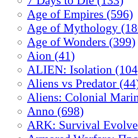
7 Days to Die
(133)
Age of Empires
(596)
Age of Mythology
(18
Age of Wonders
(399)
Aion
(41)
ALIEN: Isolation
(104
Aliens vs Predator
(44
Aliens: Colonial Mari
Anno
(698)
ARK: Survival Evolv