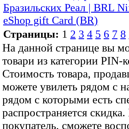
Бразильских Реал | BRL Ni
eShop gift Card (BR)
Страницы:
1
2
3
4
5
6
7
8
На данной странице вы м
товари из категории PIN-к
Стоимость товара, продавц
можете увилеть рядом с н
рядом с которыми есть сп
распространяется скидка. 
покупатель, сможете восп