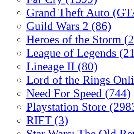
Grand Theft Auto (G
Guild Wars 2
(86)
Heroes of the Storm
(2
League of Legends
(2
Lineage II
(80)
Lord of the Rings Onl
Need For Speed
(744)
Playstation Store
(298
RIFT
(3)
Star Wars: The Old R