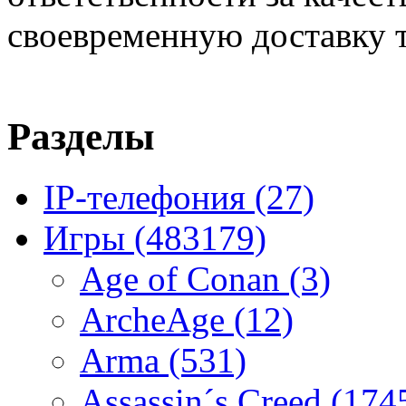
своевременную доставку т
Разделы
IP-телефония
(27)
Игры
(483179)
Age of Conan
(3)
ArcheAge
(12)
Arma
(531)
Assassin´s Creed
(174