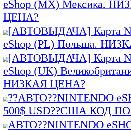
eShop (MX) Мексика. НИ
ЦЕНА?
[АВТОВЫДАЧА] Карта Ni
eShop (PL) Польша. НИЗ
[АВТОВЫДАЧА] Карта Ni
eShop (UK) Великобритани
НИЗКАЯ ЦЕНА?
??АВТО??NINTENDO eS
500$ USD??США КОД П
АВТО??NINTENDO eSHO