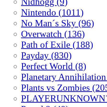
Nidhogg
(9)
Nintendo
(1011)
No Man´s Sky
(96)
Overwatch
(136)
Path of Exile
(188)
Payday
(830)
Perfect World
(8)
Planetary Annihilatio
Plants vs Zombies
(20
PLAYERUNKNOWN´