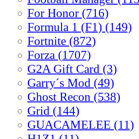
For Honor
(716)
Formula 1 (F1)
(149)
Fortnite
(872)
Forza
(1707)
G2A Gift Card
(3)
Garry´s Mod
(49)
Ghost Recon
(538)
Grid
(144)
GUACAMELEE
(11)
H1Z1
(11)