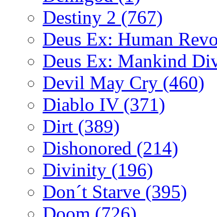
Destiny 2
(767)
Deus Ex: Human Revo
Deus Ex: Mankind Di
Devil May Cry
(460)
Diablo IV
(371)
Dirt
(389)
Dishonored
(214)
Divinity
(196)
Don´t Starve
(395)
Doom
(726)