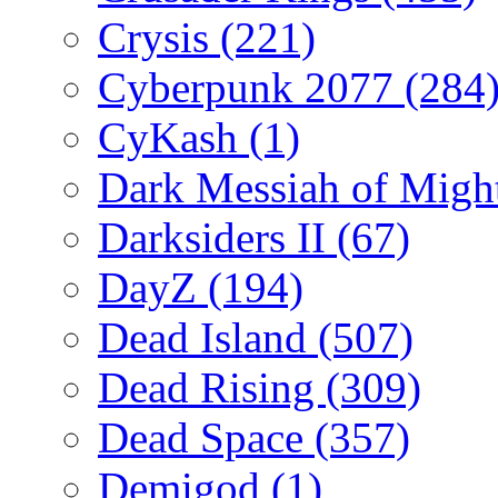
Crysis
(221)
Cyberpunk 2077
(284
CyKash
(1)
Dark Messiah of Migh
Darksiders II
(67)
DayZ
(194)
Dead Island
(507)
Dead Rising
(309)
Dead Space
(357)
Demigod
(1)