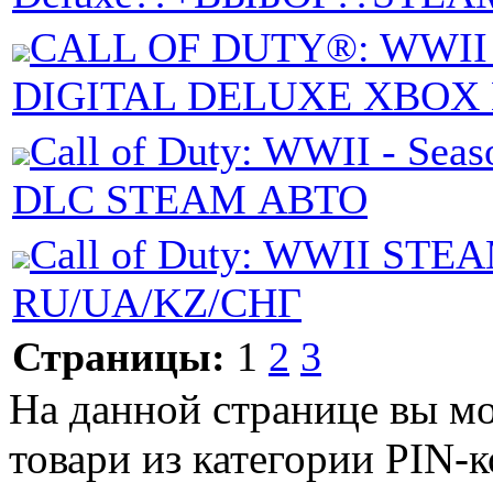
CALL OF DUTY®: WWII 
DIGITAL DELUXE XBOX
Call of Duty: WWII - Seas
DLC STEAM АВТО
Call of Duty: WWII ST
RU/UA/KZ/СНГ
Страницы:
1
2
3
На данной странице вы м
товари из категории PIN-ко