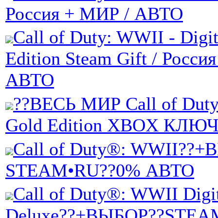
Россия + МИР / АВТО
Call of Duty: WWII - Digi
Edition Steam Gift / Росси
АВТО
??ВЕСЬ МИР Call of Dut
Gold Edition XBOX КЛЮЧ
Call of Duty®: WWII??
STEAM•RU??0% АВТО
Call of Duty®: WWII Digi
Deluxe??+ВЫБОР??STEA