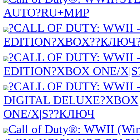
AUTO?RU+МИР
?CALL OF DUTY: WWII 
EDITION?XBOX??КЛЮЧ
?CALL OF DUTY: WWII 
EDITION?XBOX ONE/X|
?CALL OF DUTY: WWII 
DIGITAL DELUXE?XBOX
ONE/X|S??КЛЮЧ
Call of Duty®: WWII (Wi