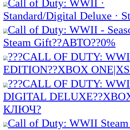
Call of Duty: WWII ·
Standard/Digital Deluxe · 
Call of Duty: WWII - Seas
Steam Gift??АВТО??0%
???CALL OF DUTY: WWI
EDITION??XBOX ONE|X
???CALL OF DUTY: WWII
DIGITAL DELUXE??XBO
КЛЮЧ?
Call of Duty: WWII Stea