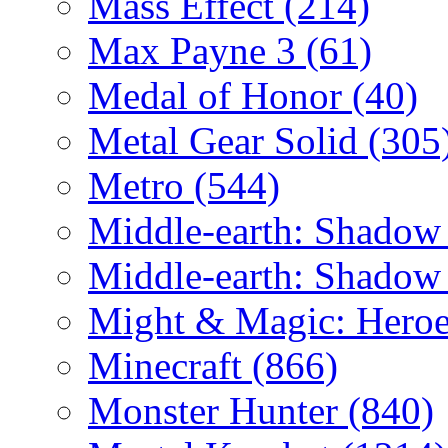
Mass Effect
(214)
Max Payne 3
(61)
Medal of Honor
(40)
Metal Gear Solid
(305
Metro
(544)
Middle-earth: Shadow
Middle-earth: Shadow
Might & Magic: Hero
Minecraft
(866)
Monster Hunter
(840)