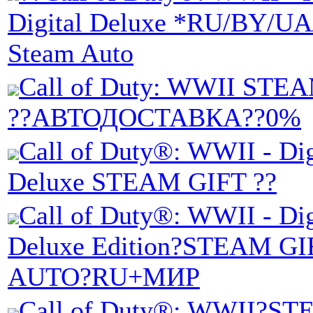
Digital Deluxe *RU/BY/U
Steam Auto
Call of Duty: WWII STE
??АВТОДОСТАВКА??0%
Call of Duty®: WWII - Dig
Deluxe STEAM GIFT ??
Call of Duty®: WWII - Dig
Deluxe Edition?STEAM GI
AUTO?RU+МИР
Call of Duty®: WWII?S