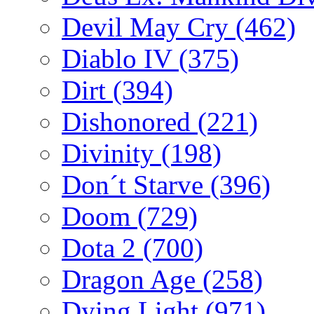
Devil May Cry
(462)
Diablo IV
(375)
Dirt
(394)
Dishonored
(221)
Divinity
(198)
Don´t Starve
(396)
Doom
(729)
Dota 2
(700)
Dragon Age
(258)
Dying Light
(971)