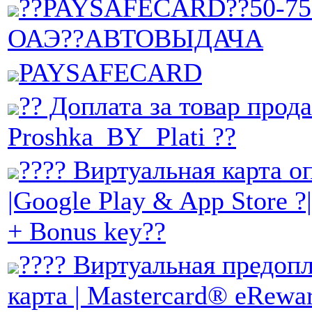
??PAYSAFECARD??50-75
ОАЭ??АВТОВЫДАЧА
PAYSAFECARD
?? Доплата за товар прод
Proshka_BY_Plati ??
???? Виртуальная карта 
|Google Play & App Store ?
+ Bonus key??
???? Виртуальная предоп
карта | Mastercard® eRewar