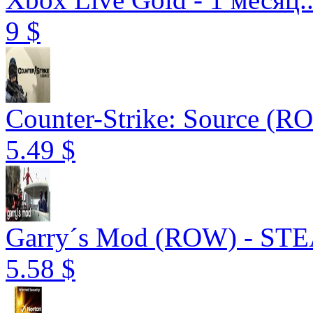
9 $
Counter-Strike: Source (R
5.49 $
Garry´s Mod (ROW) - STEA
5.58 $