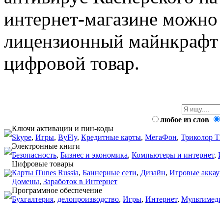
интернет-магазине можно
лицензионный майнкрафт 
цифровой товар.
любое из слов
Ключи активации и пин-коды
Skype
,
Игры
,
ByFly
,
Кредитные карты
,
МегаФон
,
Триколор 
Электронные книги
Безопасность
,
Бизнес и экономика
,
Компьютеры и интернет
,
Цифровые товары
Карты iTunes Russia
,
Баннерные сети
,
Дизайн
,
Игровые акка
Домены
,
Заработок в Интернет
Программное обеспечение
Бухгалтерия
,
делопроизводство
,
Игры
,
Интернет
,
Мультимеди