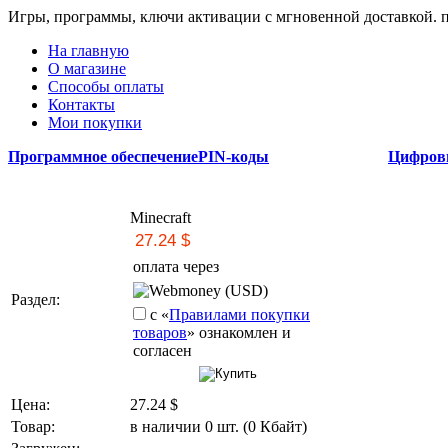
Игры, программы, ключи активации с мгновенной доставкой.
На главную
О магазине
Способы оплаты
Контакты
Мои покупки
Программное обеспечение
PIN-коды
Цифров
Minecraft
оплата через
Webmoney (USD)
Раздел:
с «
Правилами покупки
товаров
» ознакомлен и
согласен
Цена:
27.24
$
Товар:
в наличии 0 шт. (0 Кбайт)