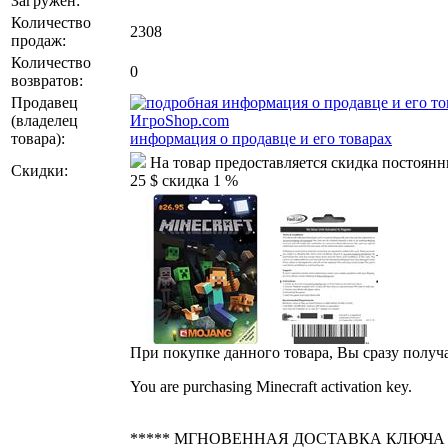
Загружен:
Количество
2308
продаж:
Количество
0
возвратов:
Продавец
(владелец
ИгроShop.com
товара)
:
информация о продавце и его товарах
На товар предоставляется скидка постоян
Скидки:
25 $ скидка 1 %
При покупке данного товара, Вы сразу получ
You are purchasing Minecraft activation key.
***** МГНОВЕННАЯ ДОСТАВКА КЛЮЧА 