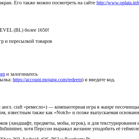
экран. Его также можно посмотреть на сайте
http://www.oplata.inf
LEVEL (BL) более 1650!
гр и пересылкой товаров
com
и залогиньтесь
сылка:
https://account.mojang.com/redeem
) и введите код.
» и англ. craft «ремесло») — компьютерная игра в жанре песочн
, известным также как «Notch» и позже выпускаемая основан
ков (ландшафт, предметы, мобы, игрок), и для текстурирования
Infiniminer, хотя Перссон выражал желание уподобить её геймплей