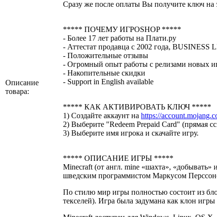
Сразу же после оплаты Вы получите ключ на 
***** ПОЧЕМУ ИГРОSHOP *****
- Более 17 лет работы на Плати.ру
- Аттестат продавца с 2002 года, BUSINESS 
- Положительные отзывы
- Огромный опыт работы с релизами новых и
- Накопительные скидки
- Support in English available
Описание
товара:
***** КАК АКТИВИРОВАТЬ КЛЮЧ *****
1) Создайте аккаунт на
https://account.mojang.
2) Выберите "Redeem Prepaid Card" (прямая с
3) Выберите имя игрока и скачайте игру.
***** ОПИСАНИЕ ИГРЫ *****
Minecraft (от англ. mine «шахта», «добывать
шведским программистом Маркусом Перссоном
По стилю мир игры полностью состоит из бло
текселей). Игра была задумана как клон игры 