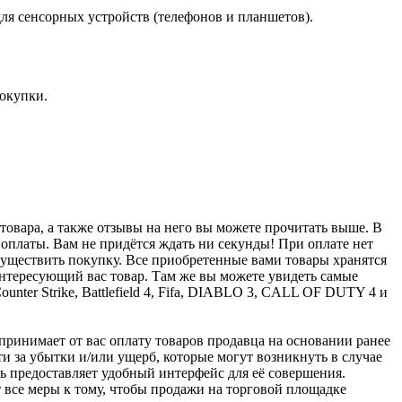
 для сенсорных устройств (телефонов и планшетов).
покупки.
овара, а также отзывы на него вы можете прочитать выше. В
оплаты. Вам не придётся ждать ни секунды! При оплате нет
осуществить покупку. Все приобретенные вами товары хранятся
интересующий вас товар. Там же вы можете увидеть самые
nter Strike, Battlefield 4, Fifa, DIABLO 3, CALL OF DUTY 4 и
u принимает от вас оплату товаров продавца на основании ранее
ти за убытки и/или ущерб, которые могут возникнуть в случае
шь предоставляет удобный интерфейс для её совершения.
т все меры к тому, чтобы продажи на торговой площадке