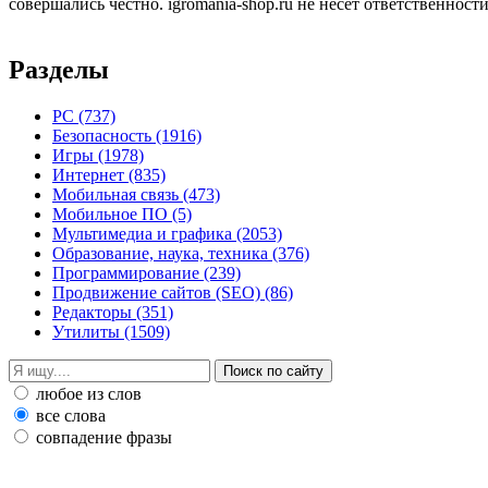
совершались честно. igromania-shop.ru не несет ответственности
Разделы
PC
(737)
Безопасность
(1916)
Игры
(1978)
Интернет
(835)
Мобильная связь
(473)
Мобильное ПО
(5)
Мультимедиа и графика
(2053)
Образование, наука, техника
(376)
Программирование
(239)
Продвижение сайтов (SEO)
(86)
Редакторы
(351)
Утилиты
(1509)
любое из слов
все слова
совпадение фразы