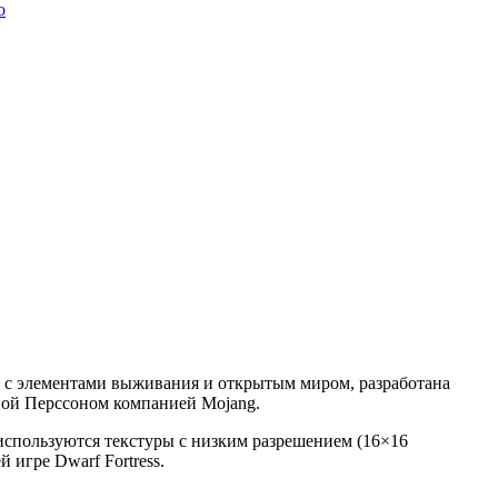
o
ицы с элементами выживания и открытым миром, разработана
ной Перссоном компанией Mojang.
 используются текстуры с низким разрешением (16×16
 игре Dwarf Fortress.