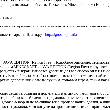
Xbox 360, Android, iOS, PS3 и Raspberry Pi.
, игра по локальной сети. Также есть Minecraft: Pocket Edition
 с нами.
гоценного времени и оставьте нам положительный отзыв после 
вные товары на Плати.ру -
http://igroshop.plati.ru
JAVA EDITION (Region Free). Подробное описание, стоимость т
 товаром MINECRAFT - JAVA EDITION (Region Free) сразу после 
требуется - выбрать наиболее удобный для вас способ оплаты и 
рать. В левой колонке сайта с помощью меню вы можете найти 
ругие дополнения к самым лучшим, топовым играм, таким как Cou
оторая сводит продавца и покупателя напрямую. igromania-shop.r
 стороной по вашей сделке с продавцом и не несет ответственнос
 igromania-shop.ru не вмешивается в процесс вашей сделки, а ли
тность продавца, хотя вот уже на протяжении 9-ти лет принимае