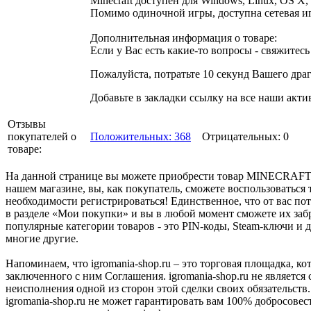
Minecraft доступен для Windows, Linux, OS X, 
Помимо одиночной игры, доступна сетевая игра
Дополнительная информация о товаре:
Если у Вас есть какие-то вопросы - свяжитесь
Пожалуйста, потратьте 10 секунд Вашего дра
Добавьте в закладки ссылку на все наши акти
Отзывы
покупателей о
Положительных: 368
Отрицательных: 0
товаре:
На данной странице вы можете приобрести товар MINECRAFT - 
нашем магазине, вы, как покупатель, сможете воспользоваться
необходимости регистрироваться! Единственное, что от вас по
в разделе «Мои покупки» и вы в любой момент сможете их заб
популярные категории товаров - это PIN-коды, Steam-ключи и д
многие другие.
Напоминаем, что igromania-shop.ru – это торговая площадка, к
заключенного с ним Соглашения. igromania-shop.ru не является
неисполнения одной из сторон этой сделки своих обязательств.
igromania-shop.ru не может гарантировать вам 100% добросовес