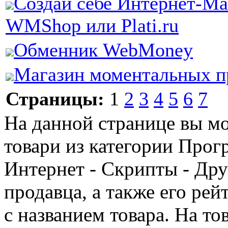
Создай себе Интернет-Ма
WMShop или Plati.ru
Обменник WebMoney
Магазин моментальных п
Страницы:
1
2
3
4
5
6
7
На данной странице вы м
товари из категории Прог
Интернет - Скрипты - Дру
продавца, а также его ре
с названием товара. На то