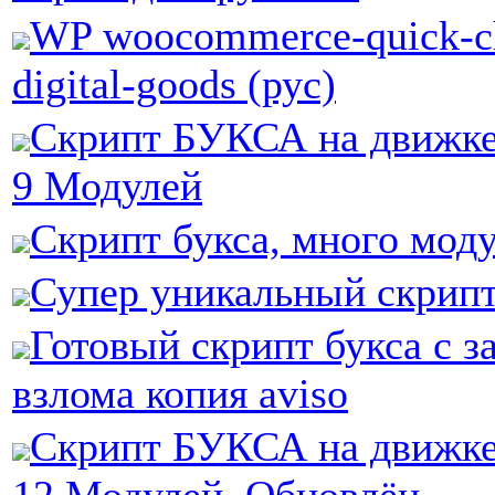
WP woocommerce-quick-ch
digital-goods (рус)
Скрипт БУКСА на движке 
9 Модулей
Cкрипт букса, много мод
Супер уникальный скрипт
Готовый скрипт букса с з
взлома копия aviso
Скрипт БУКСА на движке 