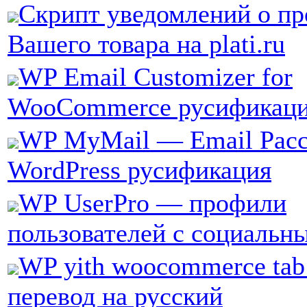
Скрипт уведомлений о п
Вашего товара на plati.ru
WP Email Customizer for
WooCommerce русификац
WP MyMail — Email Расс
WordPress русификация
WP UserPro — профили
пользователей с cоциальн
WP yith woocommerce tab
перевод на русский