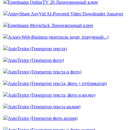
Engelmann OnlineTV 20 Лицензионный ключ
AmoyShare AnyVid AI-Powered Video Downloader Аккаунт
Engelmann MovieJack Лицензионный ключ
Аскиз-Web-Business (контроль задач, поручений...)
AutoTextor (Генератор текста)
AutoTextor (Генератор фото)
AutoTextor (Генератор текста и фото)
AutoTextor (Генератор текста, фото + публикатор)
AutoTextor (Генератор текста, фото и видео)
AutoTextor (Генератор текста анлим)
AutoTextor (Генератор фото анлим)
AutoTextor (Генератор текста и фото анлим)