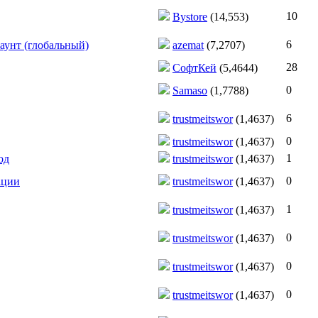
10
Bystore
(14,553)
6
аунт (глобальный)
azemat
(7,2707)
28
СофтКей
(5,4644)
0
Samaso
(1,7788)
6
trustmeitswor
(1,4637)
0
trustmeitswor
(1,4637)
1
од
trustmeitswor
(1,4637)
0
ации
trustmeitswor
(1,4637)
1
trustmeitswor
(1,4637)
0
trustmeitswor
(1,4637)
0
trustmeitswor
(1,4637)
0
trustmeitswor
(1,4637)