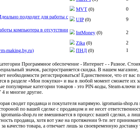
0
MVT
(0)
 Идеально подходит для работы с
9
UIP
(0)
аботы компьютера в отсутствии
2
IntMoney
(0)
2
Zika
(0)
1
m-making.by.ru)
ПНД
(0)
атегории Программное обеспечение - Интернет - - Разное. Стоим
пециальный значок, распространяется скидка. В нашем магазине, 
ет необходимости регистрироваться! Единственное, что от вас п
тся в разделе «Мои покупки» и вы в любой момент сможете их з
ые популярные категории товаров - это PIN-коды, Steam-ключи 
Y 4 и многие другие.
оторая сводит продавца и покупателя напрямую. igromania-shop.r
 стороной по вашей сделке с продавцом и не несет ответственнос
 igromania-shop.ru не вмешивается в процесс вашей сделки, а ли
тность продавца, хотя вот уже на протяжении 9-ти лет принимае
 за качество товара, а отвечает лишь за своевременную доставку 