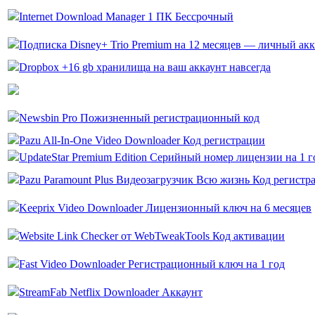
Internet Download Manager 1 ПК Бессрочный
Подписка Disney+ Trio Premium на 12 месяцев — личный акк
Dropbox +16 gb хранилища на ваш аккаунт навсегда
Newsbin Pro Пожизненный регистрационный код
Pazu All-In-One Video Downloader Код регистрации
UpdateStar Premium Edition Серийный номер лицензии на 1 г
Pazu Paramount Plus Видеозагрузчик Всю жизнь Код регистр
Keeprix Video Downloader Лицензионный ключ на 6 месяцев
Website Link Checker от WebTweakTools Код активации
Fast Video Downloader Регистрационный ключ на 1 год
StreamFab Netflix Downloader Аккаунт