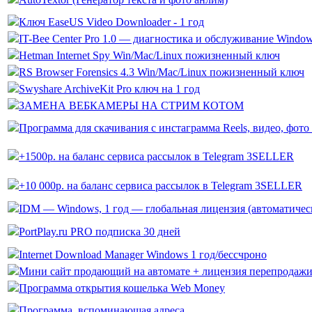
Ключ EaseUS Video Downloader - 1 год
IT-Bee Center Pro 1.0 — диагностика и обслуживание Windo
Hetman Internet Spy Win/Mac/Linux пожизненный ключ
RS Browser Forensics 4.3 Win/Mac/Linux пожизненный ключ
Swyshare ArchiveKit Pro ключ на 1 год
ЗАМЕНА ВЕБКАМЕРЫ НА СТРИМ КОТОМ
Программа для скачивания с инстаграмма Reels, видео, фото
+1500р. на баланс сервиса рассылок в Telegram 3SELLER
+10 000р. на баланс сервиса рассылок в Telegram 3SELLER
IDM — Windows, 1 год — глобальная лицензия (автоматичес
PortPlay.ru PRO подписка 30 дней
Internet Download Manager Windows 1 год/бессчроно
Мини сайт продающий на автомате + лицензия перепродаж
Программа открытия кошелька Web Money
Программа, вспоминающая адреса