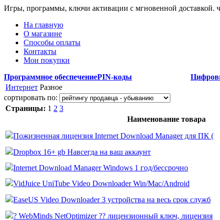
Игры, программы, ключи активации с мгновенной доставкой.
На главную
О магазине
Способы оплаты
Контакты
Мои покупки
Программное обеспечение
PIN-коды
Цифров
Интернет
Разное
сортировать по:
Страницы:
1
2
3
Наименование товара
Пожизненная лицензия Internet Download Manager для ПК (
Dropbox 16+ gb Навсегда на ваш аккаунт
Internet Download Manager Windows 1 год/бессрочно
VidJuice UniTube Video Downloader Win/Mac/Android
EaseUS Video Downloader 3 устройства на весь срок служб
? WebMinds NetOptimizer ?? лицензионный ключ, лицензия