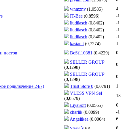
4
wnmznv
(1,0585)
-1
ws
IT-Bee
(0,8596)
-1
liudilasch
(0,8402)
-1
liudilasch
(0,8402)
-1
liudilasch
(0,8402)
1
kastanit
(0,7274)
0
 и постов
BeSt110381
(0,4229)
SELLER GROUP
0
(0,1298)
SELLER GROUP
0
(0,1298)
1
кое подключение 24/7)
Trust Store 0
(0,0791)
VLESS VPN Sel
18
(0,0579)
0
LiyaSoft
(0,0565)
-1
и
charlik
(0,0099)
6
Angelikaa
(0,0004)
8
StarK´s
(0)