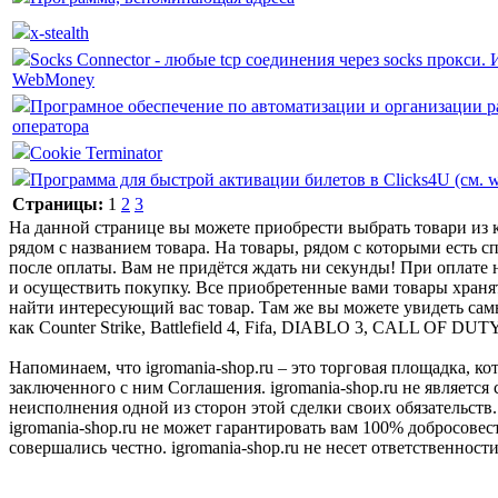
x-stealth
Socks Connector - любые tcp соединения через socks прокси.
WebMoney
Програмное обеспечение по автоматизации и организации р
оператора
Cookie Terminator
Программа для быстрой активации билетов в Clicks4U (см. w
Страницы:
1
2
3
На данной странице вы можете приобрести выбрать товари из к
рядом с названием товара. На товары, рядом с которыми есть с
после оплаты. Вам не придётся ждать ни секунды! При оплате н
и осуществить покупку. Все приобретенные вами товары храня
найти интересующий вас товар. Там же вы можете увидеть сам
как Counter Strike, Battlefield 4, Fifa, DIABLO 3, CALL OF DUT
Напоминаем, что igromania-shop.ru – это торговая площадка, к
заключенного с ним Соглашения. igromania-shop.ru не является
неисполнения одной из сторон этой сделки своих обязательств.
igromania-shop.ru не может гарантировать вам 100% добросовес
совершались честно. igromania-shop.ru не несет ответственности