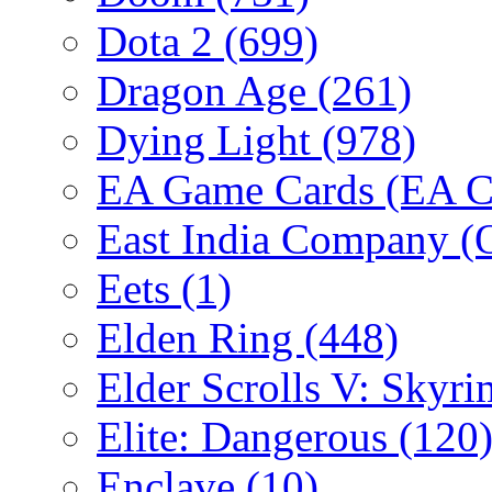
Dota 2
(699)
Dragon Age
(261)
Dying Light
(978)
EA Game Cards (EA C
East India Company 
Eets
(1)
Elden Ring
(448)
Elder Scrolls V: Skyr
Elite: Dangerous
(120
Enclave
(10)