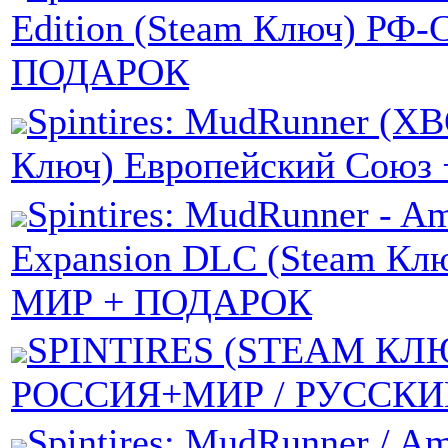
Edition (Steam Ключ) РФ
ПОДАРОК
Spintires: MudRunner (X
Ключ) Европейский Сою
Spintires: MudRunner - Am
Expansion DLC (Steam Кл
МИР + ПОДАРОК
SPINTIRES (STEAM КЛ
РОССИЯ+МИР / РУССКИ
Spintires: MudRunner / Am