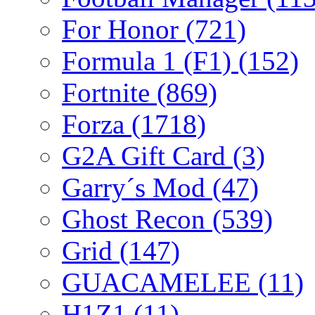
For Honor
(721)
Formula 1 (F1)
(152)
Fortnite
(869)
Forza
(1718)
G2A Gift Card
(3)
Garry´s Mod
(47)
Ghost Recon
(539)
Grid
(147)
GUACAMELEE
(11)
H1Z1
(11)