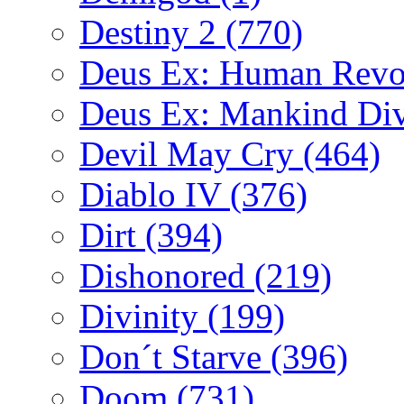
Destiny 2
(770)
Deus Ex: Human Revo
Deus Ex: Mankind Di
Devil May Cry
(464)
Diablo IV
(376)
Dirt
(394)
Dishonored
(219)
Divinity
(199)
Don´t Starve
(396)
Doom
(731)