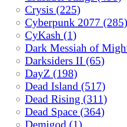
Crysis
(225)
Cyberpunk 2077
(285
CyKash
(1)
Dark Messiah of Migh
Darksiders II
(65)
DayZ
(198)
Dead Island
(517)
Dead Rising
(311)
Dead Space
(364)
Demigod
(1)