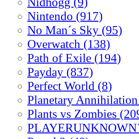
Nidhogg
(9)
Nintendo
(917)
No Man´s Sky
(95)
Overwatch
(138)
Path of Exile
(194)
Payday
(837)
Perfect World
(8)
Planetary Annihilatio
Plants vs Zombies
(20
PLAYERUNKNOWN´