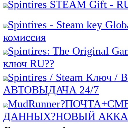
Spintires STEAM Gift - R
Spintires - Steam key Glo
комиссия
Spintires: The Original G
ключ RU??
Spintires / Steam Ключ / 
АВТОВЫДАЧА 24/7
MudRunner?ПОЧТА+СМ
ДАННЫХ?НОВЫЙ АККА