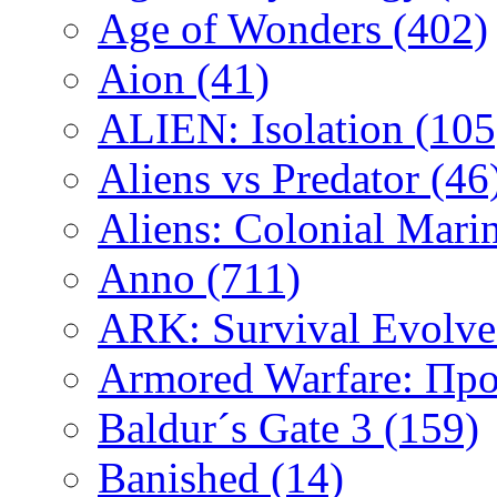
Age of Wonders
(402)
Aion
(41)
ALIEN: Isolation
(105
Aliens vs Predator
(46
Aliens: Colonial Mari
Anno
(711)
ARK: Survival Evolv
Armored Warfare: Пр
Baldur´s Gate 3
(159)
Banished
(14)