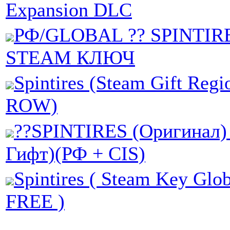
Expansion DLC
РФ/GLOBAL ?? SPINTIRE
STEAM КЛЮЧ
Spintires (Steam Gift Regi
ROW)
??SPINTIRES (Оригинал)
Гифт)(РФ + CIS)
Spintires ( Steam Key Gl
FREE )