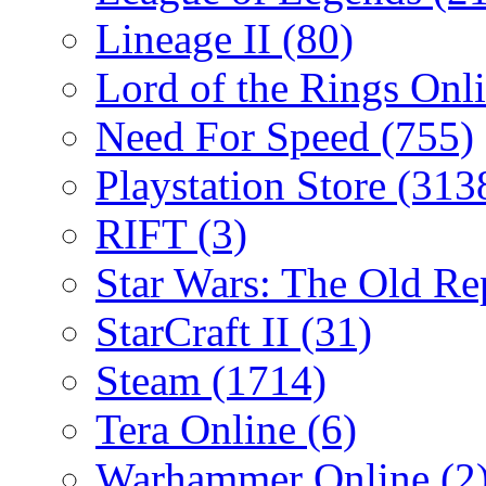
Lineage II
(80)
Lord of the Rings Onl
Need For Speed
(755)
Playstation Store
(313
RIFT
(3)
Star Wars: The Old R
StarCraft II
(31)
Steam
(1714)
Tera Online
(6)
Warhammer Online
(2