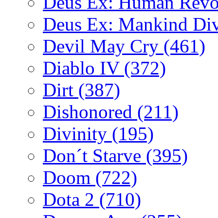
Deus Ex: Human Revo
Deus Ex: Mankind Di
Devil May Cry
(461)
Diablo IV
(372)
Dirt
(387)
Dishonored
(211)
Divinity
(195)
Don´t Starve
(395)
Doom
(722)
Dota 2
(710)