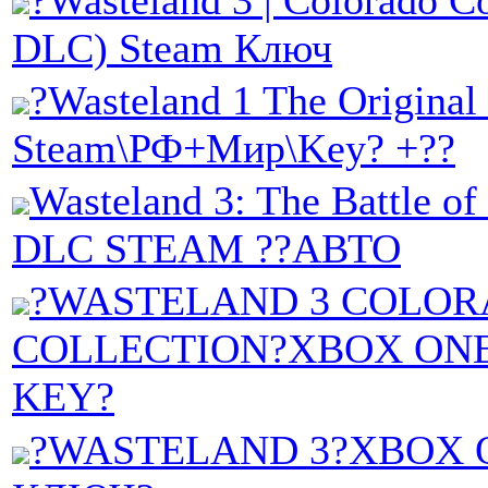
?Wasteland 3 | Colorado Co
DLC) Steam Ключ
?Wasteland 1 The Original 
Steam\РФ+Мир\Key? +??
Wasteland 3: The Battle of
DLC STEAM ??АВТО
?WASTELAND 3 COLO
COLLECTION?XBOX ONE
KEY?
?WASTELAND 3?XBOX O