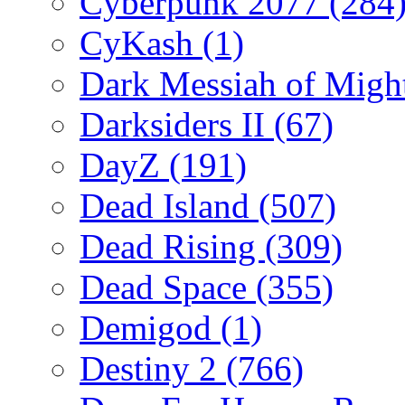
Cyberpunk 2077
(284
CyKash
(1)
Dark Messiah of Migh
Darksiders II
(67)
DayZ
(191)
Dead Island
(507)
Dead Rising
(309)
Dead Space
(355)
Demigod
(1)
Destiny 2
(766)