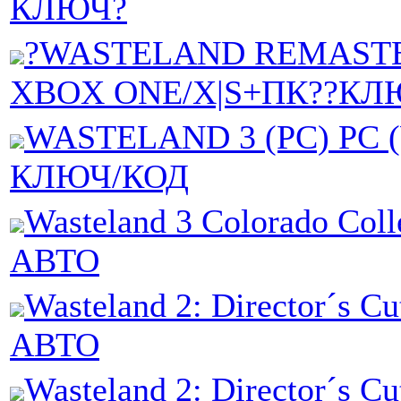
КЛЮЧ?
?WASTELAND REMAST
XBOX ONE/X|S+ПК??КЛ
WASTELAND 3 (PC) PC 
КЛЮЧ/КОД
Wasteland 3 Colorado Col
АВТО
Wasteland 2: Director´s C
АВТО
Wasteland 2: Director´s Cu