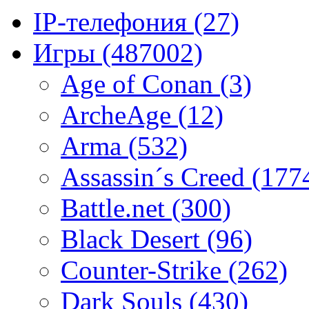
IP-телефония
(27)
Игры
(487002)
Age of Conan
(3)
ArcheAge
(12)
Arma
(532)
Assassin´s Creed
(177
Battle.net
(300)
Black Desert
(96)
Counter-Strike
(262)
Dark Souls
(430)