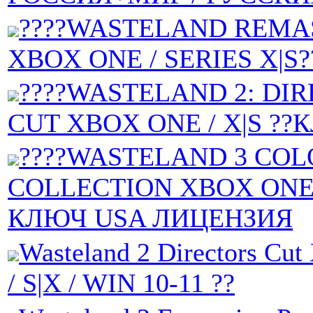
????WASTELAND REMA
XBOX ONE / SERIES X|S
????WASTELAND 2: DI
CUT XBOX ONE / X|S ??
????WASTELAND 3 CO
COLLECTION XBOX ONE 
КЛЮЧ USA ЛИЦЕНЗИЯ
Wasteland 2 Directors C
/ S|X / WIN 10-11 ??