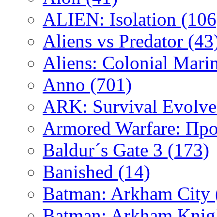
ALIEN: Isolation
(106
Aliens vs Predator
(43
Aliens: Colonial Mari
Anno
(701)
ARK: Survival Evolv
Armored Warfare: Пр
Baldur´s Gate 3
(173)
Banished
(14)
Batman: Arkham City
Batman: Arkham Kni