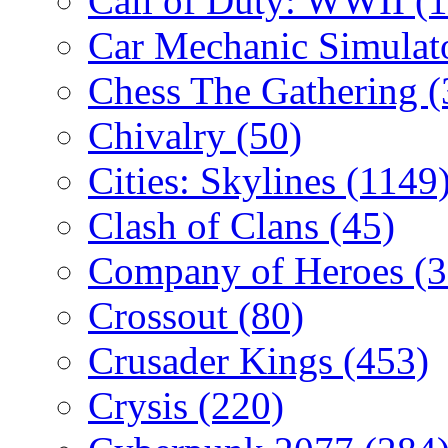
Call of Duty: WWII
(
Car Mechanic Simulat
Chess The Gathering
(
Chivalry
(50)
Cities: Skylines
(1149
Clash of Clans
(45)
Company of Heroes
(
Crossout
(80)
Crusader Kings
(453)
Crysis
(220)