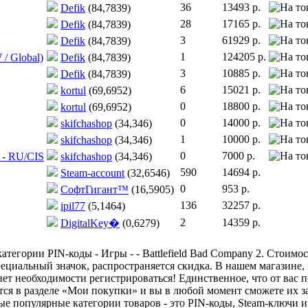
36
13493 р.
Defik
(84,7839)
28
17165 р.
Defik
(84,7839)
3
61929 р.
Defik
(84,7839)
1
124205 р.
 / Global)
Defik
(84,7839)
3
10885 р.
Defik
(84,7839)
6
15021 р.
kortul
(69,6952)
0
18800 р.
kortul
(69,6952)
0
14000 р.
skifchashop
(34,346)
1
10000 р.
skifchashop
(34,346)
0
7000 р.
 - RU/CIS
skifchashop
(34,346)
590
14694 р.
Steam-account
(32,6546)
0
953 р.
СофтГигант™
(16,5905)
136
32257 р.
ipil77
(5,1464)
2
14359 р.
DigitalKey�
(0,6279)
тегории PIN-коды - Игры - - Battlefield Bad Company 2. Стоимос
пециальный значок, распространяется скидка. В нашем магазине, 
ет необходимости регистрироваться! Единственное, что от вас п
тся в разделе «Мои покупки» и вы в любой момент сможете их з
ые популярные категории товаров - это PIN-коды, Steam-ключи 