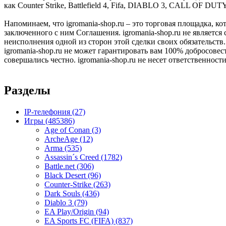
как Counter Strike, Battlefield 4, Fifa, DIABLO 3, CALL OF DUT
Напоминаем, что igromania-shop.ru – это торговая площадка, к
заключенного с ним Соглашения. igromania-shop.ru не является
неисполнения одной из сторон этой сделки своих обязательств.
igromania-shop.ru не может гарантировать вам 100% добросовес
совершались честно. igromania-shop.ru не несет ответственности
Разделы
IP-телефония
(27)
Игры
(485386)
Age of Conan
(3)
ArcheAge
(12)
Arma
(535)
Assassin´s Creed
(1782)
Battle.net
(306)
Black Desert
(96)
Counter-Strike
(263)
Dark Souls
(436)
Diablo 3
(79)
EA Play/Origin
(94)
EA Sports FC (FIFA)
(837)