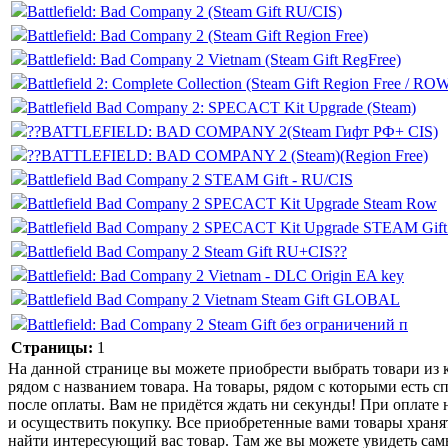
Battlefield: Bad Company 2 (Steam Gift RU/CIS)
Battlefield: Bad Company 2 (Steam Gift Region Free)
Battlefield: Bad Company 2 Vietnam (Steam Gift RegFree)
Battlefield 2: Complete Collection (Steam Gift Region Free / ROW
Battlefield Bad Company 2: SPECACT Kit Upgrade (Steam)
??BATTLEFIELD: BAD COMPANY 2(Steam Гифт РФ+ CIS)
??BATTLEFIELD: BAD COMPANY 2 (Steam)(Region Free)
Battlefield Bad Company 2 STEAM Gift - RU/CIS
Battlefield Bad Company 2 SPECACT Kit Upgrade Steam Row
Battlefield Bad Company 2 SPECACT Kit Upgrade STEAM Gift
Battlefield Bad Company 2 Steam Gift RU+CIS??
Battlefield: Bad Company 2 Vietnam - DLC Origin EA key
Battlefield Bad Company 2 Vietnam Steam Gift GLOBAL
Battlefield: Bad Company 2 Steam Gift без ограничений п
Страницы:
1
На данной странице вы можете приобрести выбрать товари из ка
рядом с названием товара. На товары, рядом с которыми есть с
после оплаты. Вам не придётся ждать ни секунды! При оплате н
и осуществить покупку. Все приобретенные вами товары храня
найти интересующий вас товар. Там же вы можете увидеть сам