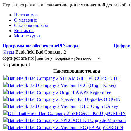
Игры, программы, ключи активации с мгновенной доставкой.
На главную
О магазине
Способы оплаты
Контакты
Мои покупки
Программное обеспечение
PIN-коды
Цифров
Игры
Battlefield Bad Company 2
сортировать по:
Страницы:
1
Наименование товара
Battlefield Bad Company 2 STEAM GIFT РОССИЯ+СНГ
Battlefield: Bad Company 2 Vietnam DLC (Origin Ключ)
Battlefield Bad Company 2 Origin EA APP RegionFree
Battlefield Bad Company 2: SpecAct Kit Upgrades ORIGIN
Battlefield: Bad Company 2 Vietnam - DLC Origin EA key
DLC Battlefield Bad Company 2:SPECACT Kit Upg/ORIGIN
Battlefield Bad Company 2: SPECACT Kit Upgrade Мировой
Battlefield Bad Company 2: Vietnam - PC (EA App) ORIGIN