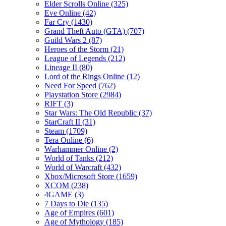
Elder Scrolls Online
(325)
Eve Online
(42)
Far Cry
(1430)
Grand Theft Auto (GTA)
(707)
Guild Wars 2
(87)
Heroes of the Storm
(21)
League of Legends
(212)
Lineage II
(80)
Lord of the Rings Online
(12)
Need For Speed
(762)
Playstation Store
(2984)
RIFT
(3)
Star Wars: The Old Republic
(37)
StarCraft II
(31)
Steam
(1709)
Tera Online
(6)
Warhammer Online
(2)
World of Tanks
(212)
World of Warcraft
(432)
Xbox/Microsoft Store
(1659)
XCOM
(238)
4GAME
(3)
7 Days to Die
(135)
Age of Empires
(601)
Age of Mythology
(185)