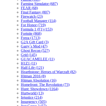
Farming Simulator
(687)
FEAR
(68)
Final Fantasy
(807)
Firewatch
(23)
Football Manager
(114)
For Honor
(719)
Formula 1 (F1)
(153)
Fortnite
(868)
Forza
(1713)
G2A Gift Card
(3)
Garry´s Mod
(47)
Ghost Recon
(527)
Grid
(145)
GUACAMELEE
(11)
H1Z1
(11)
Half-Life
(121)
Hearthstone: Heroes of Warcraft
(82)
Hitman 2016
(8)
Hitman Absolution
(16)
Homefront: The Revolution
(73)
Hunt: Showdown
(1164)
Hurtworld
(13)
Injustice
(214)
Insurgency
(505)
Just Cause 2
(57)