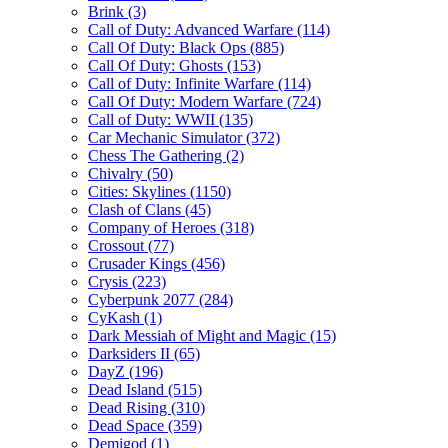
Brink
(3)
Call of Duty: Advanced Warfare
(114)
Call Of Duty: Black Ops
(885)
Call Of Duty: Ghosts
(153)
Call of Duty: Infinite Warfare
(114)
Call Of Duty: Modern Warfare
(724)
Call of Duty: WWII
(135)
Car Mechanic Simulator
(372)
Chess The Gathering
(2)
Chivalry
(50)
Cities: Skylines
(1150)
Clash of Clans
(45)
Company of Heroes
(318)
Crossout
(77)
Crusader Kings
(456)
Crysis
(223)
Cyberpunk 2077
(284)
CyKash
(1)
Dark Messiah of Might and Magic
(15)
Darksiders II
(65)
DayZ
(196)
Dead Island
(515)
Dead Rising
(310)
Dead Space
(359)
Demigod
(1)