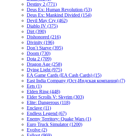
Destiny 2
(771)
Deus Ex: Human Revolution
(53)
Deus Ex: Mankind Divided
(154)
Devil May Cry
(462)
Diablo IV
(375)
Dirt
(390)
Dishonored
(216)
Divinity
(196)
Don´t Starve
(395)
Doom
(730)
Dota 2
(709)
Dragon Age
(258)
Dying Light
(975)
EA Game Cards (EA Cash Cards)
(15)
East India Company (Ост-Индская компания)
(7)
Eets
(1)
Elden Ring
(448)
Elder Scrolls V: Skyrim
(303)
Elite: Dangerous
(118)
Enclave
(11)
Endless Legend
(67)
Enemy Territory: Quake Wars
(1)
Euro Truck Simulator
(1200)
Evolve
(2)
Fallout
(969)