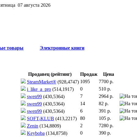
пятница 07 августа 2026
ые товары
Электронные книги
Продавец (рейтинг)
Продаж
Цена
1095
7700 р.
SteamMarket®
(928,4747)
0
510 р.
i_like_a_pro
(514,1917)
7
2964 р.
swen99
(430,5364)
14
82 р.
swen99
(430,5364)
6
391 р.
swen99
(430,5364)
80
105 р.
SOFT-KLUB
(413,2217)
2
7280 р.
Zenin
(134,8809)
0
390 р.
Keyboba
(134,8758)