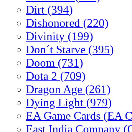
Dirt
(394)
Dishonored
(220)
Divinity
(199)
Don´t Starve
(395)
Doom
(731)
Dota 2
(709)
Dragon Age
(261)
Dying Light
(979)
EA Game Cards (EA C
East India Company 