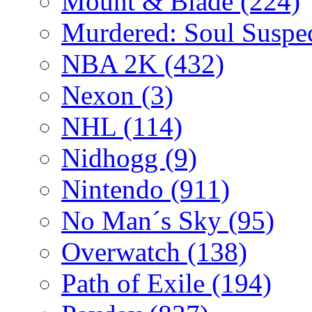
Mount & Blade
(224)
Murdered: Soul Suspe
NBA 2K
(432)
Nexon
(3)
NHL
(114)
Nidhogg
(9)
Nintendo
(911)
No Man´s Sky
(95)
Overwatch
(138)
Path of Exile
(194)