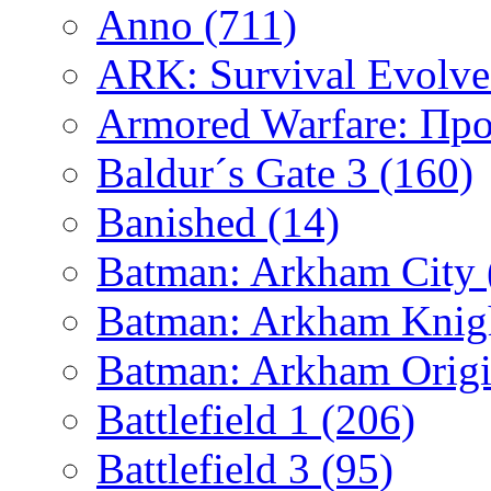
Anno
(711)
ARK: Survival Evolv
Armored Warfare: Пр
Baldur´s Gate 3
(160)
Banished
(14)
Batman: Arkham City
Batman: Arkham Kni
Batman: Arkham Orig
Battlefield 1
(206)
Battlefield 3
(95)