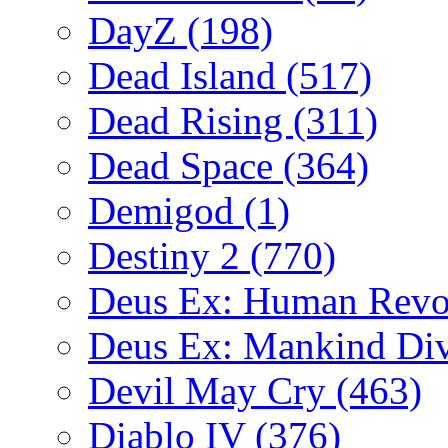
DayZ
(198)
Dead Island
(517)
Dead Rising
(311)
Dead Space
(364)
Demigod
(1)
Destiny 2
(770)
Deus Ex: Human Revo
Deus Ex: Mankind Di
Devil May Cry
(463)
Diablo IV
(376)