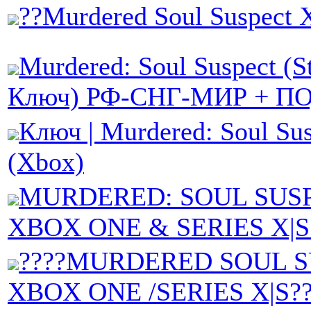
??Murdered Soul Suspect
Murdered: Soul Suspect (
Ключ) РФ-СНГ-МИР + П
Ключ | Murdered: Soul Su
(Xbox)
MURDERED: SOUL SUS
XBOX ONE & SERIES X|
????MURDERED SOUL 
XBOX ONE /SERIES X|S