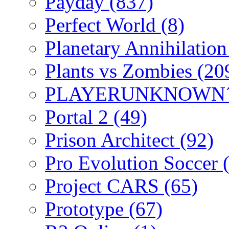
Payday
(837)
Perfect World
(8)
Planetary Annihilatio
Plants vs Zombies
(20
PLAYERUNKNOWN´
Portal 2
(49)
Prison Architect
(92)
Pro Evolution Soccer
Project CARS
(65)
Prototype
(67)