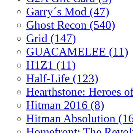
Garry´s Mod
(47)
Ghost Recon
(540)
Grid
(147)
GUACAMELEE
(11)
H1Z1
(11)
Half-Life
(123)
Hearthstone: Heroes o
Hitman 2016
(8)
Hitman Absolution
(1
Homefront: The Revol