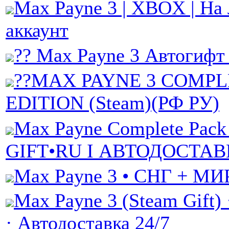
Max Payne 3 | XBOX | На
аккаунт
?? Max Payne 3 Автогифт
??MAX PAYNE 3 COMPL
EDITION (Steam)(РФ РУ)
Max Payne Complete Pac
GIFT•RU I АВТОДОСТАВК
Max Payne 3 • СНГ + МИ
Max Payne 3 (Steam Gift) 
· Автодоставка 24/7