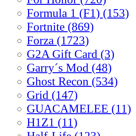
Formula 1 (F1)
(153)
Fortnite
(869)
Forza
(1723)
G2A Gift Card
(3)
Garry´s Mod
(48)
Ghost Recon
(534)
Grid
(147)
GUACAMELEE
(11)
H1Z1
(11)
Half-Life
(123)