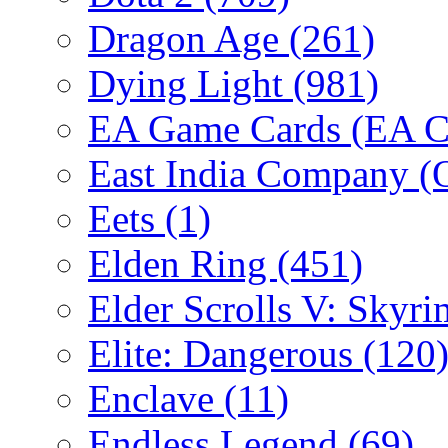
Dragon Age
(261)
Dying Light
(981)
EA Game Cards (EA C
East India Company 
Eets
(1)
Elden Ring
(451)
Elder Scrolls V: Skyr
Elite: Dangerous
(120
Enclave
(11)
Endless Legend
(69)