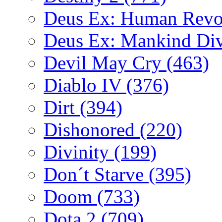
Deus Ex: Human Revo
Deus Ex: Mankind Di
Devil May Cry
(463)
Diablo IV
(376)
Dirt
(394)
Dishonored
(220)
Divinity
(199)
Don´t Starve
(395)
Doom
(733)
Dota 2
(709)