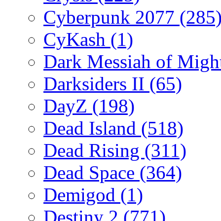
Cyberpunk 2077
(285
CyKash
(1)
Dark Messiah of Migh
Darksiders II
(65)
DayZ
(198)
Dead Island
(518)
Dead Rising
(311)
Dead Space
(364)
Demigod
(1)
Destiny 2
(771)