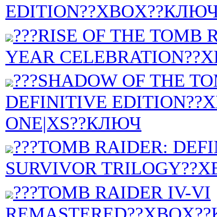
EDITION??XBOX??КЛЮЧ
???RISE OF THE TOMB R
YEAR CELEBRATION??X
???SHADOW OF THE T
DEFINITIVE EDITION??
ONE|XS??КЛЮЧ
???TOMB RAIDER: DEFI
SURVIVOR TRILOGY??
???TOMB RAIDER IV-VI
REMASTERED??XBOX??