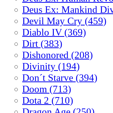
Deus Ex: Mankind Di
Devil May Cry
(459)
Diablo IV
(369)
Dirt
(383)
Dishonored
(208)
Divinity
(194)
Don´t Starve
(394)
Doom
(713)
Dota 2
(710)
Dragon Age
(250)