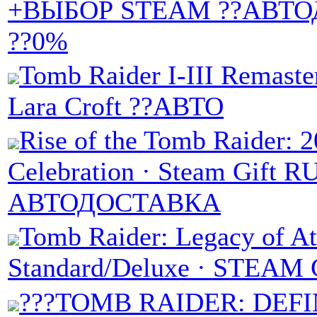
+ВЫБОР STEAM ??АВТ
??0%
Tomb Raider I-III Remaste
Lara Croft ??АВТО
Rise of the Tomb Raider: 2
Celebration · Steam Gift RU
АВТОДОСТАВКА
Tomb Raider: Legacy of Atl
Standard/Deluxe · STEAM
???TOMB RAIDER: DEFI