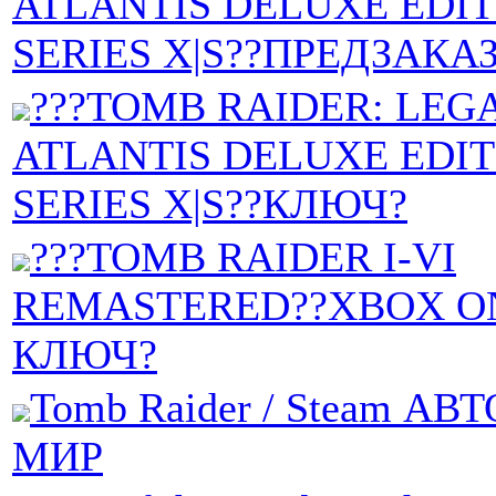
ATLANTIS DELUXE EDI
SERIES X|S??ПРЕДЗАКА
???TOMB RAIDER: LEG
ATLANTIS DELUXE EDI
SERIES X|S??КЛЮЧ?
???TOMB RAIDER I-VI
REMASTERED??XBOX ON
КЛЮЧ?
Tomb Raider / Steam АВТ
МИР