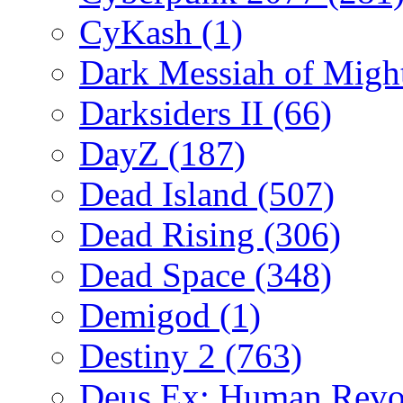
CyKash
(1)
Dark Messiah of Migh
Darksiders II
(66)
DayZ
(187)
Dead Island
(507)
Dead Rising
(306)
Dead Space
(348)
Demigod
(1)
Destiny 2
(763)
Deus Ex: Human Revo