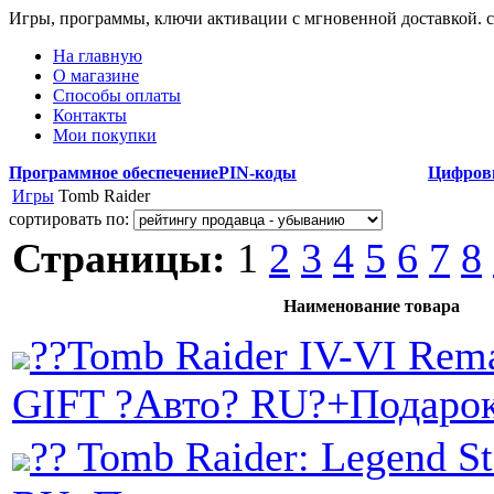
Игры, программы, ключи активации с мгновенной доставкой.
На главную
О магазине
Способы оплаты
Контакты
Мои покупки
Программное обеспечение
PIN-коды
Цифров
Игры
Tomb Raider
сортировать по:
Страницы:
1
2
3
4
5
6
7
8
Наименование товара
??Tomb Raider IV-VI Rema
GIFT ?Авто? RU?+Подаро
?? Tomb Raider: Legend S