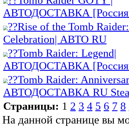
??Tomb Raider GOTY |
АВТОДОСТАВКА [Россия S
??Rise of the Tomb Raider:
Celebration| АВТО RU
??Tomb Raider: Legend|
АВТОДОСТАВКА [Россия S
??Tomb Raider: Anniversar
АВТОДОСТАВКА RU Steam
Страницы:
1
2
3
4
5
6
7
8
На данной странице вы м