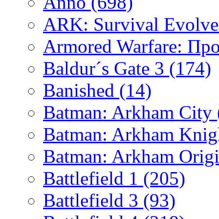
Anno
(698)
ARK: Survival Evolv
Armored Warfare: Пр
Baldur´s Gate 3
(174)
Banished
(14)
Batman: Arkham City
Batman: Arkham Kni
Batman: Arkham Orig
Battlefield 1
(205)
Battlefield 3
(93)