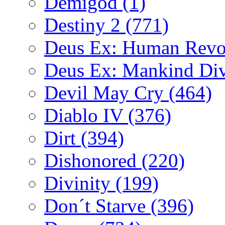
Demigod
(1)
Destiny 2
(771)
Deus Ex: Human Revo
Deus Ex: Mankind Di
Devil May Cry
(464)
Diablo IV
(376)
Dirt
(394)
Dishonored
(220)
Divinity
(199)
Don´t Starve
(396)