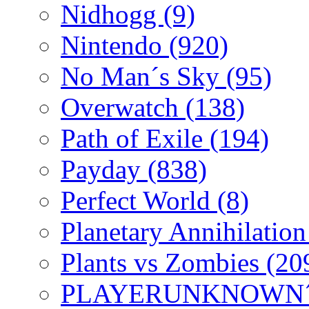
Nidhogg
(9)
Nintendo
(920)
No Man´s Sky
(95)
Overwatch
(138)
Path of Exile
(194)
Payday
(838)
Perfect World
(8)
Planetary Annihilatio
Plants vs Zombies
(20
PLAYERUNKNOWN´