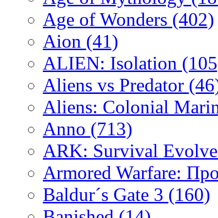
Age of Wonders
(402)
Aion
(41)
ALIEN: Isolation
(105
Aliens vs Predator
(46
Aliens: Colonial Mari
Anno
(713)
ARK: Survival Evolv
Armored Warfare: Пр
Baldur´s Gate 3
(160)
Banished
(14)