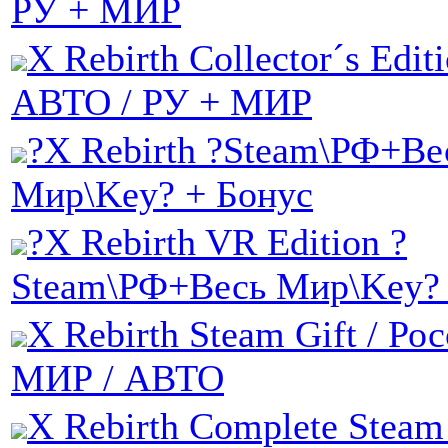
РУ + МИР
X Rebirth Collector´s Edit
АВТО / РУ + МИР
?X Rebirth ?Steam\РФ+Ве
Мир\Key? + Бонус
?X Rebirth VR Edition ?
Steam\РФ+Весь Мир\Key? 
X Rebirth Steam Gift / Ро
МИР / АВТО
X Rebirth Complete Steam 