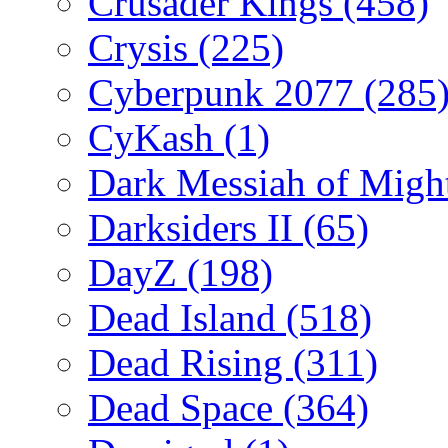
Crusader Kings
(458)
Crysis
(225)
Cyberpunk 2077
(285
CyKash
(1)
Dark Messiah of Migh
Darksiders II
(65)
DayZ
(198)
Dead Island
(518)
Dead Rising
(311)
Dead Space
(364)