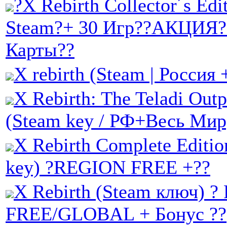
?X Rebirth Collector´s Edi
Steam?+ 30 Игр??АКЦИЯ
Карты??
X rebirth (Steam | Россия
X Rebirth: The Teladi Outp
(Steam key / РФ+Весь Мир
X Rebirth Complete Editio
key) ?REGION FREE +??
X Rebirth (Steam ключ) 
FREE/GLOBAL + Бонус ??