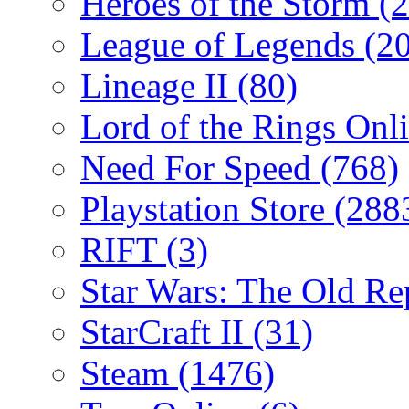
Heroes of the Storm
(2
League of Legends
(2
Lineage II
(80)
Lord of the Rings Onl
Need For Speed
(768)
Playstation Store
(288
RIFT
(3)
Star Wars: The Old R
StarCraft II
(31)
Steam
(1476)