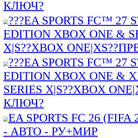
КЛЮЧ?
???EA SPORTS FC™ 27
EDITION XBOX ONE & S
X|S??XBOX ONE|XS??ПР
???EA SPORTS FC™ 27
EDITION XBOX ONE & 
SERIES X|S??XBOX ONE|
КЛЮЧ?
EA SPORTS FC 26 (FIFA 2
- АВТО - РУ+МИР