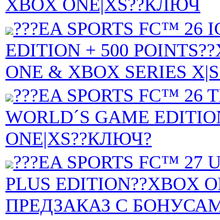
XBOX ONE|XS??КЛЮЧ
???EA SPORTS FC™ 26 
EDITION + 500 POINTS?
ONE & XBOX SERIES X|
???EA SPORTS FC™ 26 
WORLD´S GAME EDITIO
ONE|XS??КЛЮЧ?
???EA SPORTS FC™ 27 
PLUS EDITION??XBOX O
ПРЕДЗАКАЗ С БОНУСА