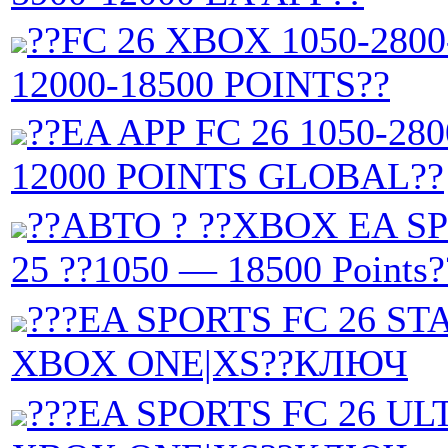
??FC 26 XBOX 1050-2800
12000-18500 POINTS??
??EA APP FC 26 1050-280
12000 POINTS GLOBAL??
??АВТО ? ??XBOX EA S
25 ??1050 — 18500 Points?
???EA SPORTS FC 26 S
XBOX ONE|XS??КЛЮЧ
???EA SPORTS FC 26 UL