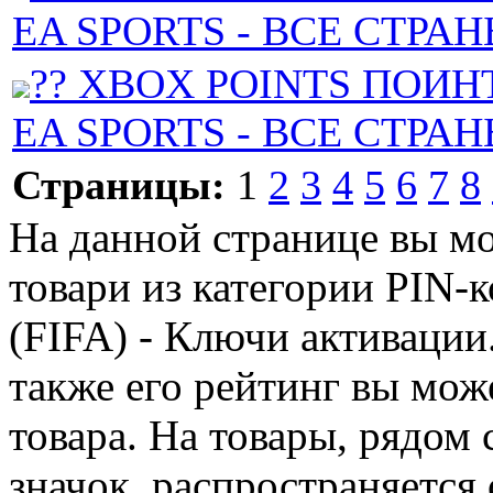
EA SPORTS - ВСЕ СТРА
?? XBOX POINTS ПОИН
EA SPORTS - ВСЕ СТРА
Страницы:
1
2
3
4
5
6
7
8
На данной странице вы м
товари из категории PIN-к
(FIFA) - Ключи активации.
также его рейтинг вы мож
товара. На товары, рядом
значок, распространяется 