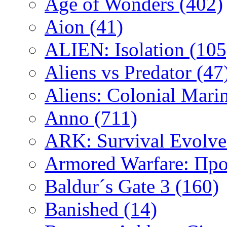
Age of Wonders
(402)
Aion
(41)
ALIEN: Isolation
(105
Aliens vs Predator
(47
Aliens: Colonial Mari
Anno
(711)
ARK: Survival Evolv
Armored Warfare: Пр
Baldur´s Gate 3
(160)
Banished
(14)