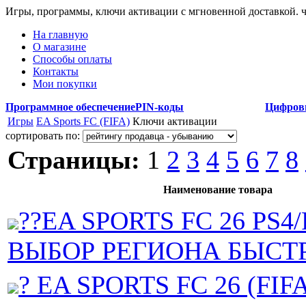
Игры, программы, ключи активации с мгновенной доставкой.
На главную
О магазине
Способы оплаты
Контакты
Мои покупки
Программное обеспечение
PIN-коды
Цифров
Игры
EA Sports FC (FIFA)
Ключи активации
сортировать по:
Страницы:
1
2
3
4
5
6
7
8
Наименование товара
??EA SPORTS FC 26 PS4/
ВЫБОР РЕГИОНА БЫСТР
? EA SPORTS FC 26 (FIFA