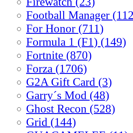
Firewatch
(23)
Football Manager
(112
For Honor
(711)
Formula 1 (F1)
(149)
Fortnite
(870)
Forza
(1706)
G2A Gift Card
(3)
Garry´s Mod
(48)
Ghost Recon
(528)
Grid
(144)