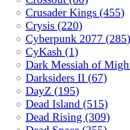
Crusader Kings
(455)
Crysis
(220)
Cyberpunk 2077
(285
CyKash
(1)
Dark Messiah of Migh
Darksiders II
(67)
DayZ
(195)
Dead Island
(515)
Dead Rising
(309)
Dead Space
(355)