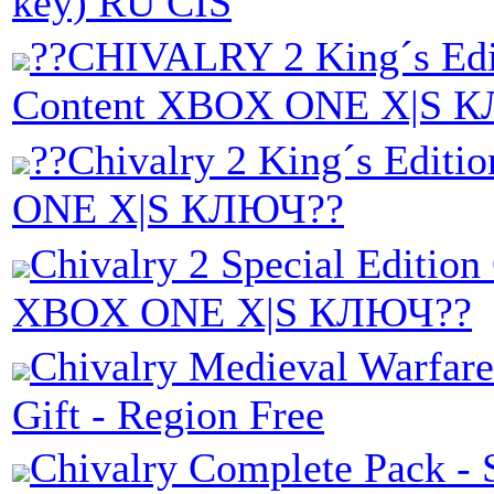
key) RU CIS
??CHIVALRY 2 King´s Edi
Content XBOX ONE X|S 
??Chivalry 2 King´s Edit
ONE X|S КЛЮЧ??
Chivalry 2 Special Edition
XBOX ONE X|S КЛЮЧ??
Chivalry Medieval Warfa
Gift - Region Free
Chivalry Complete Pack 