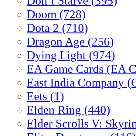
Don´t Starve
(395)
Doom
(728)
Dota 2
(710)
Dragon Age
(256)
Dying Light
(974)
EA Game Cards (EA C
East India Company 
Eets
(1)
Elden Ring
(440)
Elder Scrolls V: Skyr