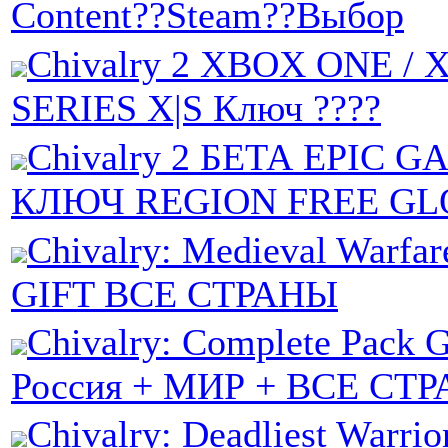
Content??Steam??Выбор
Chivalry 2 XBOX ONE /
SERIES X|S Ключ ????
Chivalry 2 БЕТА EPIC 
КЛЮЧ REGION FREE G
Chivalry: Medieval Warf
GIFT ВСЕ СТРАНЫ
Chivalry: Complete Pack 
Россия + МИР + ВСЕ СТ
Chivalry: Deadliest Warr