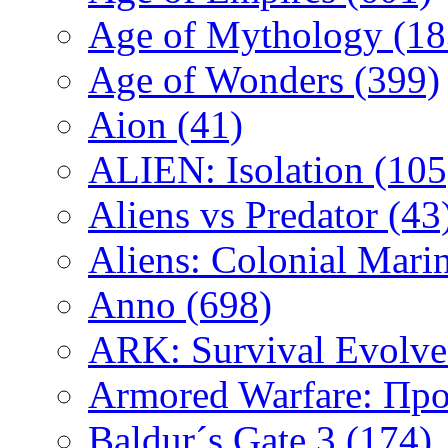
Age of Mythology
(18
Age of Wonders
(399)
Aion
(41)
ALIEN: Isolation
(105
Aliens vs Predator
(43
Aliens: Colonial Mari
Anno
(698)
ARK: Survival Evolv
Armored Warfare: Пр
Baldur´s Gate 3
(174)