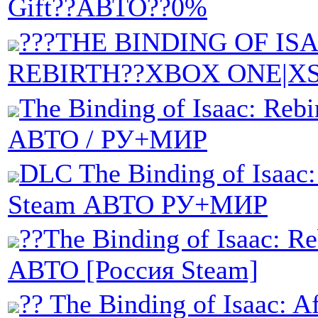
Gift??АВТО??0%
???THE BINDING OF IS
REBIRTH??XBOX ONE|X
The Binding of Isaac: Rebi
АВТО / РУ+МИР
DLC The Binding of Isaac: 
Steam АВТО РУ+МИР
??The Binding of Isaac: Reb
АВТО [Россия Steam]
?? The Binding of Isaac: Af