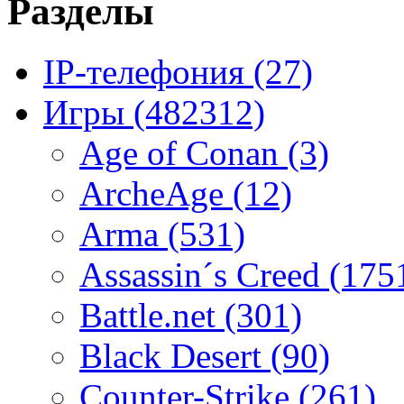
Разделы
IP-телефония
(27)
Игры
(482312)
Age of Conan
(3)
ArcheAge
(12)
Arma
(531)
Assassin´s Creed
(175
Battle.net
(301)
Black Desert
(90)
Counter-Strike
(261)