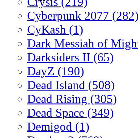
Crysis
(219)
Cyberpunk 2077
(282
CyKash
(1)
Dark Messiah of Migh
Darksiders II
(65)
DayZ
(190)
Dead Island
(508)
Dead Rising
(305)
Dead Space
(349)
Demigod
(1)