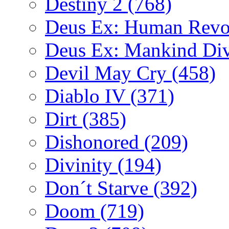
Destiny 2
(768)
Deus Ex: Human Revo
Deus Ex: Mankind Di
Devil May Cry
(458)
Diablo IV
(371)
Dirt
(385)
Dishonored
(209)
Divinity
(194)
Don´t Starve
(392)
Doom
(719)