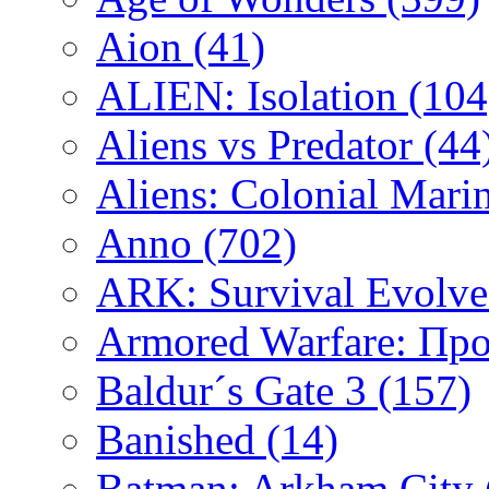
Aion
(41)
ALIEN: Isolation
(104
Aliens vs Predator
(44
Aliens: Colonial Mari
Anno
(702)
ARK: Survival Evolv
Armored Warfare: Пр
Baldur´s Gate 3
(157)
Banished
(14)
Batman: Arkham City