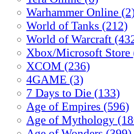
Warhammer Online
(2
World of Tanks
(212)
World of Warcraft
(43
Xbox/Microsoft Store
XCOM
(236)
4GAME
(3)
7 Days to Die
(133)
Age of Empires
(596)
Age of Mythology
(18
Age of Wonders
(399)