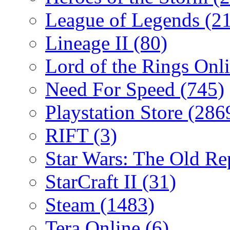
League of Legends
(2
Lineage II
(80)
Lord of the Rings Onl
Need For Speed
(745)
Playstation Store
(286
RIFT
(3)
Star Wars: The Old R
StarCraft II
(31)
Steam
(1483)
Tera Online
(6)