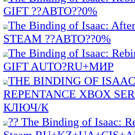
GIFT ??АВТО??0%
The Binding of Isaac: Afte
STEAM ??АВТО??0%
The Binding of Isaac: Re
GIFT AUTO?RU+МИР
THE BINDING OF ISAAC
REPENTANCE XBOX SERI
КЛЮЧ/К
?? The Binding of Isaac: Re