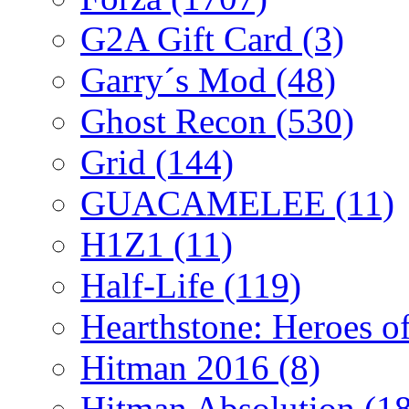
G2A Gift Card
(3)
Garry´s Mod
(48)
Ghost Recon
(530)
Grid
(144)
GUACAMELEE
(11)
H1Z1
(11)
Half-Life
(119)
Hearthstone: Heroes o
Hitman 2016
(8)
Hitman Absolution
(1