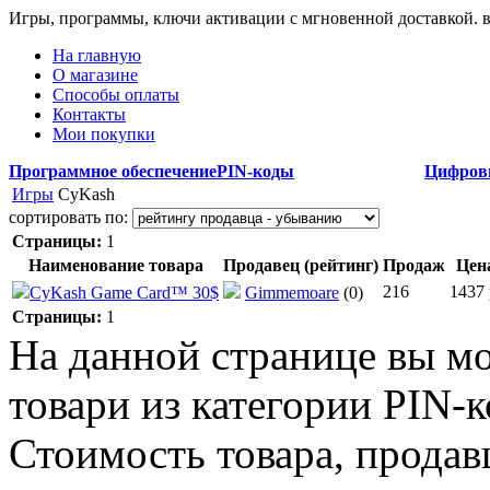
Игры, программы, ключи активации с мгновенной доставкой.
На главную
О магазине
Способы оплаты
Контакты
Мои покупки
Программное обеспечение
PIN-коды
Цифров
Игры
CyKash
сортировать по:
Страницы:
1
Наименование товара
Продавец (рейтинг)
Продаж
Цен
216
1437 
CyKash Game Card™ 30$
Gimmemoare
(0)
Страницы:
1
На данной странице вы м
товари из категории PIN-к
Стоимость товара, продавц