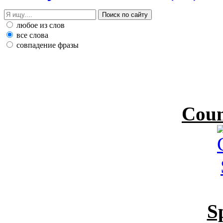
любое из слов
все слова
совпадение фразы
Coun
S