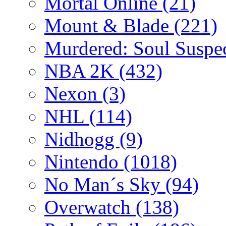
Mortal Online
(21)
Mount & Blade
(221)
Murdered: Soul Suspe
NBA 2K
(432)
Nexon
(3)
NHL
(114)
Nidhogg
(9)
Nintendo
(1018)
No Man´s Sky
(94)
Overwatch
(138)