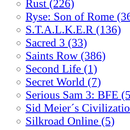
Rust
(226)
Ryse: Son of Rome
(3
S.T.A.L.K.E.R
(136)
Sacred 3
(33)
Saints Row
(386)
Second Life
(1)
Secret World
(7)
Serious Sam 3: BFE
(
Sid Meier´s Civilizati
Silkroad Online
(5)