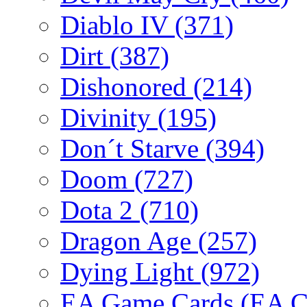
Diablo IV
(371)
Dirt
(387)
Dishonored
(214)
Divinity
(195)
Don´t Starve
(394)
Doom
(727)
Dota 2
(710)
Dragon Age
(257)
Dying Light
(972)
EA Game Cards (EA C