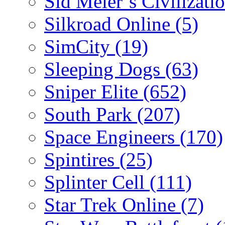
Sid Meier´s Civilizati
Silkroad Online
(5)
SimCity
(19)
Sleeping Dogs
(63)
Sniper Elite
(652)
South Park
(207)
Space Engineers
(170)
Spintires
(25)
Splinter Cell
(111)
Star Trek Online
(7)