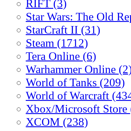
RIFT
(3)
Star Wars: The Old R
StarCraft II
(31)
Steam
(1712)
Tera Online
(6)
Warhammer Online
(2
World of Tanks
(209)
World of Warcraft
(43
Xbox/Microsoft Store
XCOM
(238)