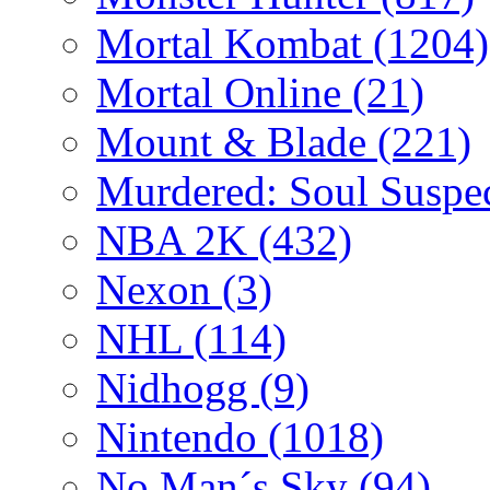
Mortal Kombat
(1204)
Mortal Online
(21)
Mount & Blade
(221)
Murdered: Soul Suspe
NBA 2K
(432)
Nexon
(3)
NHL
(114)
Nidhogg
(9)
Nintendo
(1018)
No Man´s Sky
(94)