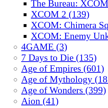
The Bureau: XCOM 
XCOM 2
(139)
XCOM: Chimera S
XCOM: Enemy Un
4GAME
(3)
7 Days to Die
(135)
Age of Empires
(601)
Age of Mythology
(18
Age of Wonders
(399)
Aion
(41)