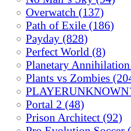
Overwatch
(137)
Path of Exile
(186)
Payday
(828)
Perfect World
(8)
Planetary Annihilatio
Plants vs Zombies
(20
PLAYERUNKNOWN´
Portal 2
(48)
Prison Architect
(92)
Pro Evolution Soccer