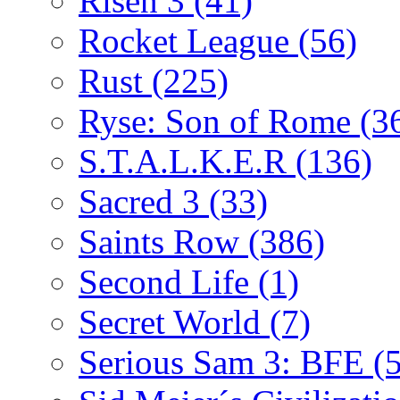
Risen 3
(41)
Rocket League
(56)
Rust
(225)
Ryse: Son of Rome
(3
S.T.A.L.K.E.R
(136)
Sacred 3
(33)
Saints Row
(386)
Second Life
(1)
Secret World
(7)
Serious Sam 3: BFE
(