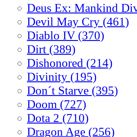
Deus Ex: Mankind Di
Devil May Cry
(461)
Diablo IV
(370)
Dirt
(389)
Dishonored
(214)
Divinity
(195)
Don´t Starve
(395)
Doom
(727)
Dota 2
(710)
Dragon Age
(256)