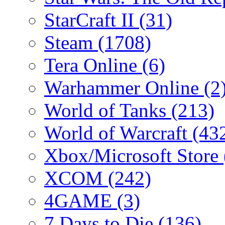
StarCraft II
(31)
Steam
(1708)
Tera Online
(6)
Warhammer Online
(2
World of Tanks
(213)
World of Warcraft
(43
Xbox/Microsoft Store
XCOM
(242)
4GAME
(3)
7 Days to Die
(136)