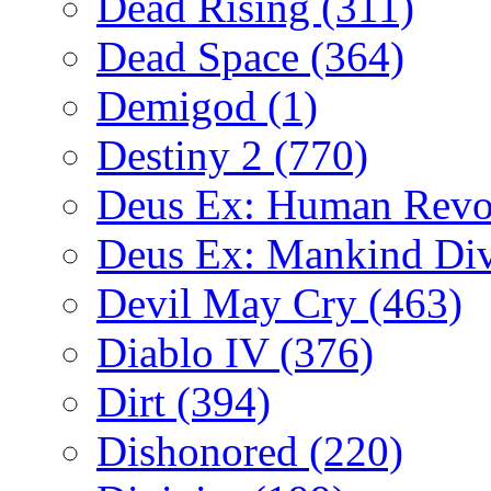
Dead Rising
(311)
Dead Space
(364)
Demigod
(1)
Destiny 2
(770)
Deus Ex: Human Revo
Deus Ex: Mankind Di
Devil May Cry
(463)
Diablo IV
(376)
Dirt
(394)
Dishonored
(220)