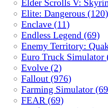
Elder Scrolls V: Skyr
Elite: Dangerous
(120
Enclave
(11)
Endless Legend
(69)
Enemy Territory: Qua
Euro Truck Simulator
Evolve
(2)
Fallout
(976)
Farming Simulator
(69
FEAR
(69)