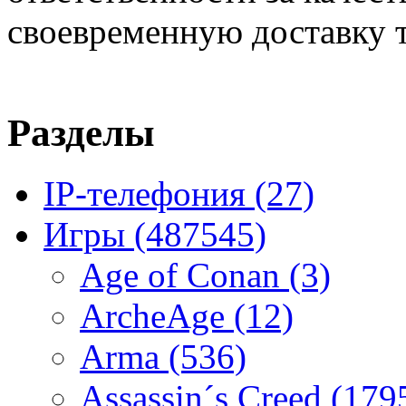
своевременную доставку т
Разделы
IP-телефония
(27)
Игры
(487545)
Age of Conan
(3)
ArcheAge
(12)
Arma
(536)
Assassin´s Creed
(179