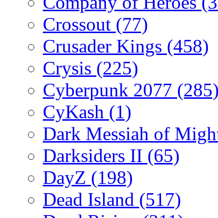
Company of Heroes
(
Crossout
(77)
Crusader Kings
(458)
Crysis
(225)
Cyberpunk 2077
(285
CyKash
(1)
Dark Messiah of Migh
Darksiders II
(65)
DayZ
(198)
Dead Island
(517)