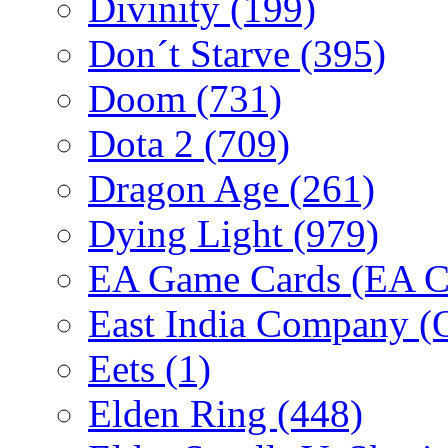
Divinity
(199)
Don´t Starve
(395)
Doom
(731)
Dota 2
(709)
Dragon Age
(261)
Dying Light
(979)
EA Game Cards (EA C
East India Company 
Eets
(1)
Elden Ring
(448)