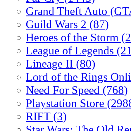
Grand Theft Auto (G
Guild Wars 2
(87)
Heroes of the Storm
(2
League of Legends
(2
Lineage II
(80)
Lord of the Rings Onl
Need For Speed
(768)
Playstation Store
(298
RIFT
(3)
Star Wars: The Old R