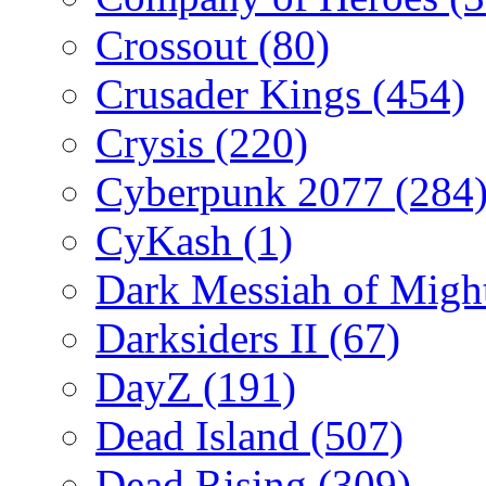
Crossout
(80)
Crusader Kings
(454)
Crysis
(220)
Cyberpunk 2077
(284
CyKash
(1)
Dark Messiah of Migh
Darksiders II
(67)
DayZ
(191)
Dead Island
(507)
Dead Rising
(309)