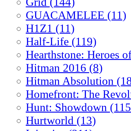
Grid
(144)
GUACAMELEE
(11)
H1Z1
(11)
Half-Life
(119)
Hearthstone: Heroes o
Hitman 2016
(8)
Hitman Absolution
(1
Homefront: The Revol
Hunt: Showdown
(115
Hurtworld
(13)