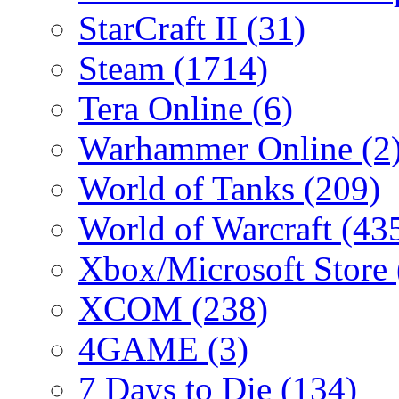
StarCraft II
(31)
Steam
(1714)
Tera Online
(6)
Warhammer Online
(2
World of Tanks
(209)
World of Warcraft
(43
Xbox/Microsoft Store
XCOM
(238)
4GAME
(3)
7 Days to Die
(134)