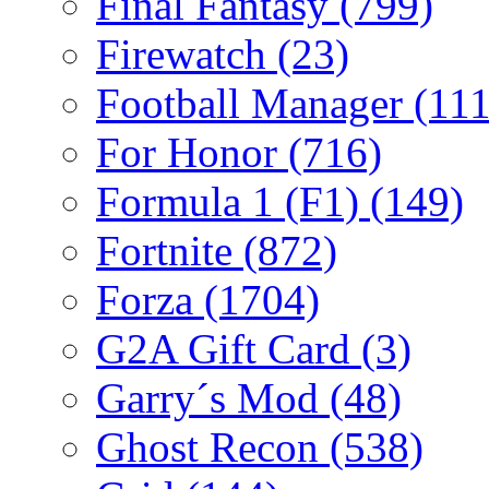
Final Fantasy
(799)
Firewatch
(23)
Football Manager
(111
For Honor
(716)
Formula 1 (F1)
(149)
Fortnite
(872)
Forza
(1704)
G2A Gift Card
(3)
Garry´s Mod
(48)
Ghost Recon
(538)