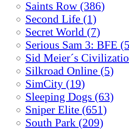
Saints Row
(386)
Second Life
(1)
Secret World
(7)
Serious Sam 3: BFE
(
Sid Meier´s Civilizati
Silkroad Online
(5)
SimCity
(19)
Sleeping Dogs
(63)
Sniper Elite
(651)
South Park
(209)