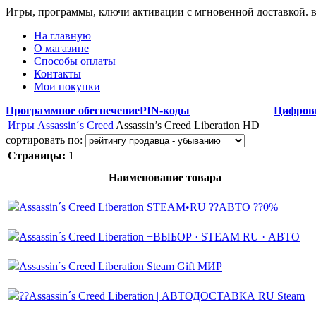
Игры, программы, ключи активации с мгновенной доставкой.
На главную
О магазине
Способы оплаты
Контакты
Мои покупки
Программное обеспечение
PIN-коды
Цифров
Игры
Assassin´s Creed
Assassin’s Creed Liberation HD
сортировать по:
Страницы:
1
Наименование товара
Assassin´s Creed Liberation STEAM•RU ??АВТО ??0%
Assassin´s Creed Liberation +ВЫБОР · STEAM RU · АВТО
Assassin´s Creed Liberation Steam Gift МИР
??Assassin´s Creed Liberation | АВТОДОСТАВКА RU Steam