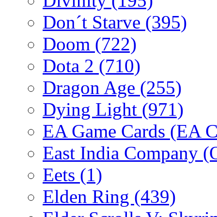
Divinity
(195)
Don´t Starve
(395)
Doom
(722)
Dota 2
(710)
Dragon Age
(255)
Dying Light
(971)
EA Game Cards (EA C
East India Company 
Eets
(1)
Elden Ring
(439)