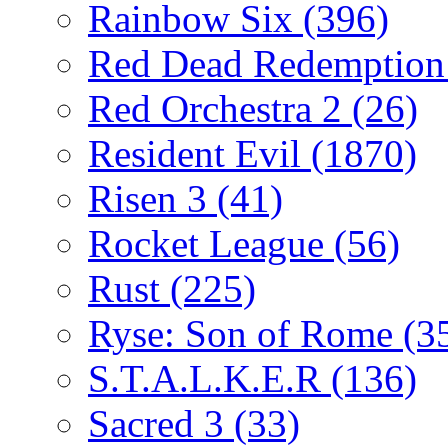
Rainbow Six
(396)
Red Dead Redemptio
Red Orchestra 2
(26)
Resident Evil
(1870)
Risen 3
(41)
Rocket League
(56)
Rust
(225)
Ryse: Son of Rome
(3
S.T.A.L.K.E.R
(136)
Sacred 3
(33)