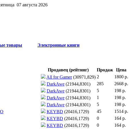
пятница 07 августа 2026
ые товары
Электронные книги
Продавец (рейтинг)
Продаж
Цена
2
1800 р.
All for Gamer
(30971,829)
285
2668 р.
DarkAwe
(21944,8301)
5
198 р.
DarkAwe
(21944,8301)
1
198 р.
DarkAwe
(21944,8301)
5
198 р.
DarkAwe
(21944,8301)
45
1514 р.
ТО
KEYBD
(20416,1729)
0
164 р.
KEYBD
(20416,1729)
0
164 р.
KEYBD
(20416,1729)