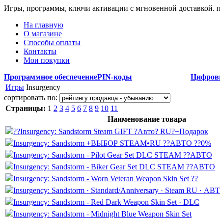
Игры, программы, ключи активации с мгновенной доставкой.
На главную
О магазине
Способы оплаты
Контакты
Мои покупки
Программное обеспечение
PIN-коды
Цифров
Игры
Insurgency
сортировать по:
Страницы:
1
2
3
4
5
6
7
8
9
10
11
Наименование товара
??Insurgency: Sandstorm Steam GIFT ?Авто? RU?+Подарок
Insurgency: Sandstorm +ВЫБОР STEAM•RU ??АВТО ??0%
Insurgency: Sandstorm - Pilot Gear Set DLC STEAM ??АВТО
Insurgency: Sandstorm - Biker Gear Set DLC STEAM ??АВТО
Insurgency: Sandstorm - Worn Veteran Weapon Skin Set ??
Insurgency: Sandstorm · Standard/Anniversary · Steam RU · АВ
Insurgency: Sandstorm - Red Dark Weapon Skin Set · DLC
Insurgency: Sandstorm - Midnight Blue Weapon Skin Set