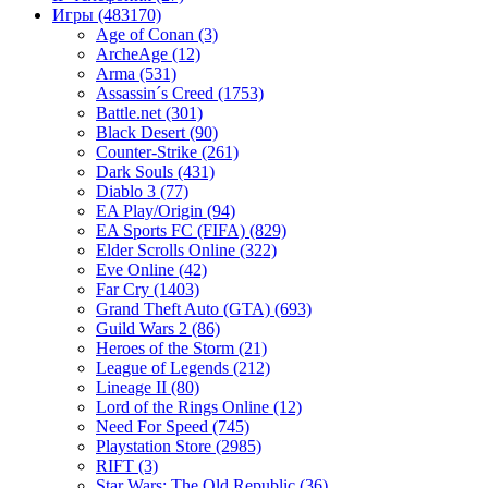
Игры
(483170)
Age of Conan
(3)
ArcheAge
(12)
Arma
(531)
Assassin´s Creed
(1753)
Battle.net
(301)
Black Desert
(90)
Counter-Strike
(261)
Dark Souls
(431)
Diablo 3
(77)
EA Play/Origin
(94)
EA Sports FC (FIFA)
(829)
Elder Scrolls Online
(322)
Eve Online
(42)
Far Cry
(1403)
Grand Theft Auto (GTA)
(693)
Guild Wars 2
(86)
Heroes of the Storm
(21)
League of Legends
(212)
Lineage II
(80)
Lord of the Rings Online
(12)
Need For Speed
(745)
Playstation Store
(2985)
RIFT
(3)
Star Wars: The Old Republic
(36)