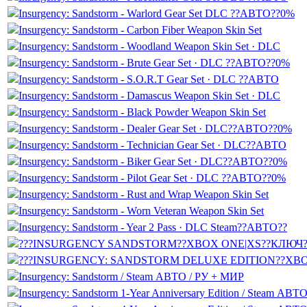
Insurgency: Sandstorm - Warlord Gear Set DLC ??АВТО??0%
Insurgency: Sandstorm - Carbon Fiber Weapon Skin Set
Insurgency: Sandstorm - Woodland Weapon Skin Set · DLC
Insurgency: Sandstorm - Brute Gear Set · DLC ??АВТО??0%
Insurgency: Sandstorm - S.O.R.T Gear Set · DLC ??АВТО
Insurgency: Sandstorm - Damascus Weapon Skin Set · DLC
Insurgency: Sandstorm - Black Powder Weapon Skin Set
Insurgency: Sandstorm - Dealer Gear Set · DLC??АВТО??0%
Insurgency: Sandstorm - Technician Gear Set · DLC??АВТО
Insurgency: Sandstorm - Biker Gear Set · DLC??АВТО??0%
Insurgency: Sandstorm - Pilot Gear Set · DLC ??АВТО??0%
Insurgency: Sandstorm - Rust and Wrap Weapon Skin Set
Insurgency: Sandstorm - Worn Veteran Weapon Skin Set
Insurgency: Sandstorm - Year 2 Pass · DLC Steam??АВТО??
???INSURGENCY SANDSTORM??XBOX ONE|XS??КЛЮЧ
???INSURGENCY: SANDSTORM DELUXE EDITION??XB
Insurgency: Sandstorm / Steam АВТО / РУ + МИР
Insurgency: Sandstorm 1-Year Anniversary Edition / Steam АВ