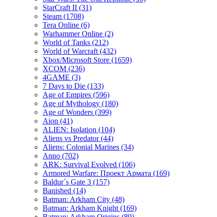
StarCraft II
(31)
Steam
(1708)
Tera Online
(6)
Warhammer Online
(2)
World of Tanks
(212)
World of Warcraft
(432)
Xbox/Microsoft Store
(1659)
XCOM
(236)
4GAME
(3)
7 Days to Die
(133)
Age of Empires
(596)
Age of Mythology
(180)
Age of Wonders
(399)
Aion
(41)
ALIEN: Isolation
(104)
Aliens vs Predator
(44)
Aliens: Colonial Marines
(34)
Anno
(702)
ARK: Survival Evolved
(106)
Armored Warfare: Проект Армата
(169)
Baldur´s Gate 3
(157)
Banished
(14)
Batman: Arkham City
(48)
Batman: Arkham Knight
(169)
Batman: Arkham Origins
(89)