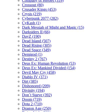
Company of Heroes
(319)
Crossout
(80)
Crusader Kings
(453)
Crysis
(219)
Cyberpunk 2077
(282)
CyKash
(1)
Dark Messiah of Might and Magic
(15)
Darksiders II
(66)
DayZ
(190)
Dead Island
(507)
Dead Rising
(305)
Dead Space
(349)
Demigod
(1)
Destiny 2
(767)
Deus Ex: Human Revolution
(53)
Deus Ex: Mankind Divided
(154)
Devil May Cry
(458)
Diablo IV
(371)
Dirt
(385)
Dishonored
(209)
Divinity
(194)
Don´t Starve
(392)
Doom
(719)
Dota 2
(710)
Dragon Age
(250)