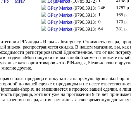
1
4198 р.
ТО / РУ + МИР
LegitMarket
(10785,8272)
246
1787 р.
GPay Market
(9796,3913)
1
165 р.
GPay Market
(9796,3913)
0
170 р.
GPay Market
(9796,3913)
64
381 р.
GPay Market
(9796,3913)
тегории PIN-коды - Игры - - Insurgency. Стоимость товара, прод
ый значок, распространяется скидка. В нашем магазине, вы, как 
бходимости регистрироваться! Единственное, что от вас потребу
я в разделе «Мои покупки» и вы в любой момент сможете их заб
улярные категории товаров - это PIN-коды, Steam-ключи и друг
и многие другие.
оторая сводит продавца и покупателя напрямую. igromania-shop.r
 стороной по вашей сделке с продавцом и не несет ответственнос
 igromania-shop.ru не вмешивается в процесс вашей сделки, а ли
тность продавца, хотя вот уже на протяжении 9-ти лет принимае
 за качество товара, а отвечает лишь за своевременную доставку 