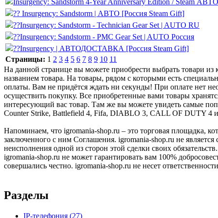
Insurgency: Sandstorm 4-Year Anniversary Edition / Steam АВ
?? Insurgency: Sandstorm | АВТО [Россия Steam Gift]
??Insurgency: Sandstorm - Technician Gear Set | AUTO RU
??Insurgency: Sandstorm - PMC Gear Set | AUTO Россия
??Insurgency | АВТОДОСТАВКА [Россия Steam Gift]
Страницы:
1
2
3
4
5
6
7
8
9
10
11
На данной странице вы можете приобрести выбрать товари из ка
названием товара. На товары, рядом с которыми есть специальн
оплаты. Вам не придётся ждать ни секунды! При оплате нет нео
осуществить покупку. Все приобретенные вами товары хранятс
интересующий вас товар. Там же вы можете увидеть самые поп
Counter Strike, Battlefield 4, Fifa, DIABLO 3, CALL OF DUTY 4 
Напоминаем, что igromania-shop.ru – это торговая площадка, к
заключенного с ним Соглашения. igromania-shop.ru не является
неисполнения одной из сторон этой сделки своих обязательств.
igromania-shop.ru не может гарантировать вам 100% добросовес
совершались честно. igromania-shop.ru не несет ответственности
Разделы
IP-телефония
(27)