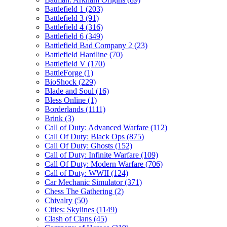
Battlefield 1
(203)
Battlefield 3
(91)
Battlefield 4
(316)
Battlefield 6
(349)
Battlefield Bad Company 2
(23)
Battlefield Hardline
(70)
Battlefield V
(170)
BattleForge
(1)
BioShock
(229)
Blade and Soul
(16)
Bless Online
(1)
Borderlands
(1111)
Brink
(3)
Call of Duty: Advanced Warfare
(112)
Call Of Duty: Black Ops
(875)
Call Of Duty: Ghosts
(152)
Call of Duty: Infinite Warfare
(109)
Call Of Duty: Modern Warfare
(706)
Call of Duty: WWII
(124)
Car Mechanic Simulator
(371)
Chess The Gathering
(2)
Chivalry
(50)
Cities: Skylines
(1149)
Clash of Clans
(45)