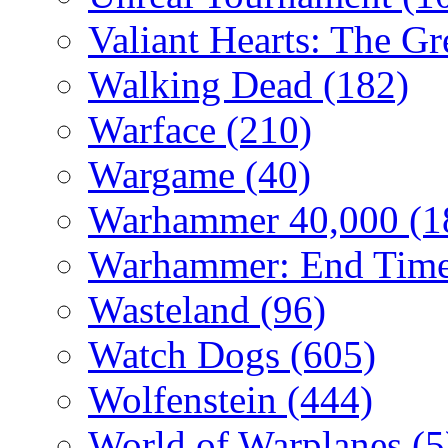
Valiant Hearts: The G
Walking Dead
(182)
Warface
(210)
Wargame
(40)
Warhammer 40,000
(1
Warhammer: End Time
Wasteland
(96)
Watch Dogs
(605)
Wolfenstein
(444)
World of Warplanes
(5