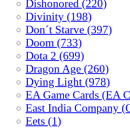
Dishonored
(220)
Divinity
(198)
Don´t Starve
(397)
Doom
(733)
Dota 2
(699)
Dragon Age
(260)
Dying Light
(978)
EA Game Cards (EA C
East India Company 
Eets
(1)