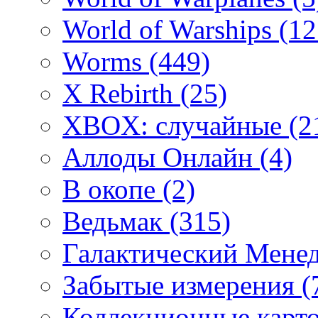
World of Warships
(12
Worms
(449)
X Rebirth
(25)
XBOX: случайные
(2
Аллоды Онлайн
(4)
В окопе
(2)
Ведьмак
(315)
Галактический Мене
Забытые измерения
(
Коллекционные карточ