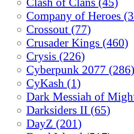
Clash of Clans
(45)
Company of Heroes
(
Crossout
(77)
Crusader Kings
(460)
Crysis
(226)
Cyberpunk 2077
(286
CyKash
(1)
Dark Messiah of Migh
Darksiders II
(65)
DayZ
(201)