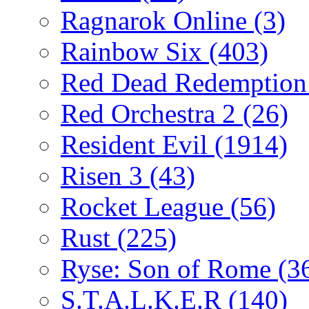
Ragnarok Online
(3)
Rainbow Six
(403)
Red Dead Redemptio
Red Orchestra 2
(26)
Resident Evil
(1914)
Risen 3
(43)
Rocket League
(56)
Rust
(225)
Ryse: Son of Rome
(3
S.T.A.L.K.E.R
(140)