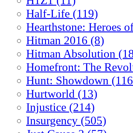
H1Z1
(11)
Half-Life
(119)
Hearthstone: Heroes o
Hitman 2016
(8)
Hitman Absolution
(1
Homefront: The Revol
Hunt: Showdown
(116
Hurtworld
(13)
Injustice
(214)
Insurgency
(505)