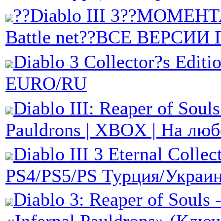
??Diablo III 3??МОМЕН
Battle net??ВСЕ ВЕРСИИ 
Diablo 3 Collector?s Editi
EURO/RU
Diablo III: Reaper of Souls
Pauldrons | XBOX | На люб
Diablo III 3 Eternal Collec
PS4/PS5/PS Турция/Украи
Diablo 3: Reaper of Souls