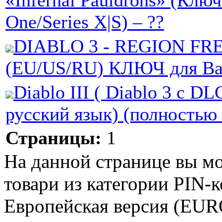
«Infernal Pauldrons» (Клю
One/Series X|S) – ??
DIABLO 3 - REGION FR
(EU/US/RU) КЛЮЧ для Batt
Diablo III ( Diablo 3 с D
русский язык) (полностью
Страницы:
1
На данной странице вы м
товари из категории PIN-к
Eвропейская версия (EURO