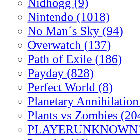
Nidhogg
(9)
Nintendo
(1018)
No Man´s Sky
(94)
Overwatch
(137)
Path of Exile
(186)
Payday
(828)
Perfect World
(8)
Planetary Annihilatio
Plants vs Zombies
(20
PLAYERUNKNOWN´