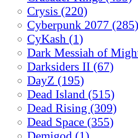
Crysis
(220)
Cyberpunk 2077
(285
CyKash
(1)
Dark Messiah of Migh
Darksiders II
(67)
DayZ
(195)
Dead Island
(515)
Dead Rising
(309)
Dead Space
(355)
Demigod
(1)