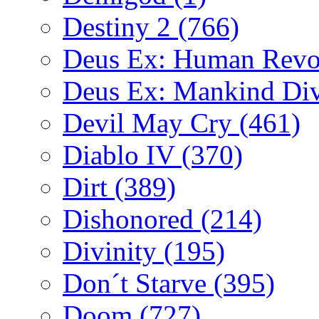
Destiny 2
(766)
Deus Ex: Human Revo
Deus Ex: Mankind Di
Devil May Cry
(461)
Diablo IV
(370)
Dirt
(389)
Dishonored
(214)
Divinity
(195)
Don´t Starve
(395)
Doom
(727)