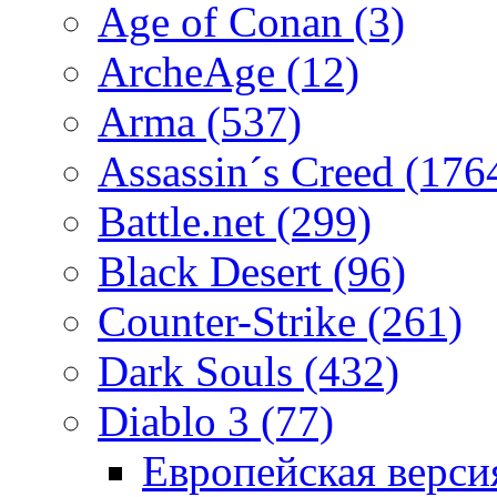
Age of Conan
(3)
ArcheAge
(12)
Arma
(537)
Assassin´s Creed
(176
Battle.net
(299)
Black Desert
(96)
Counter-Strike
(261)
Dark Souls
(432)
Diablo 3
(77)
Eвропейская верс