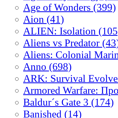
Age of Wonders
(399)
Aion
(41)
ALIEN: Isolation
(105
Aliens vs Predator
(43
Aliens: Colonial Mari
Anno
(698)
ARK: Survival Evolv
Armored Warfare: Пр
Baldur´s Gate 3
(174)
Banished
(14)