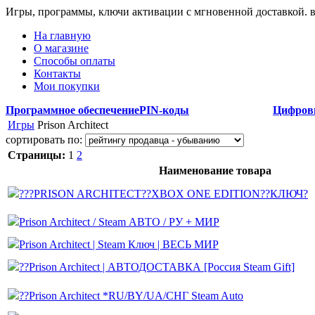
Игры, программы, ключи активации с мгновенной доставкой.
На главную
О магазине
Способы оплаты
Контакты
Мои покупки
Программное обеспечение
PIN-коды
Цифров
Игры
Prison Architect
сортировать по:
Страницы:
1
2
Наименование товара
???PRISON ARCHITECT??XBOX ONE EDITION??КЛЮЧ?
Prison Architect / Steam АВТО / РУ + МИР
Prison Architect | Steam Ключ | ВЕСЬ МИР
??Prison Architect | АВТОДОСТАВКА [Россия Steam Gift]
??Prison Architect *RU/BY/UA/СНГ Steam Auto