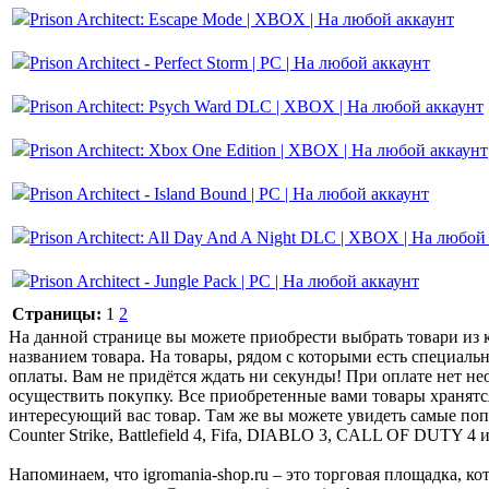
Prison Architect: Escape Mode | XBOX | На любой аккаунт
Prison Architect - Perfect Storm | PC | На любой аккаунт
Prison Architect: Psych Ward DLC | XBOX | На любой аккаунт
Prison Architect: Xbox One Edition | XBOX | На любой аккаунт
Prison Architect - Island Bound | PC | На любой аккаунт
Prison Architect: All Day And A Night DLC | XBOX | На любой
Prison Architect - Jungle Pack | PC | На любой аккаунт
Страницы:
1
2
На данной странице вы можете приобрести выбрать товари из кат
названием товара. На товары, рядом с которыми есть специальн
оплаты. Вам не придётся ждать ни секунды! При оплате нет нео
осуществить покупку. Все приобретенные вами товары хранятс
интересующий вас товар. Там же вы можете увидеть самые поп
Counter Strike, Battlefield 4, Fifa, DIABLO 3, CALL OF DUTY 4 
Напоминаем, что igromania-shop.ru – это торговая площадка, к