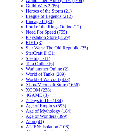
Grand Theft Auto (GTA)
(704)
Guild Wars 2
(86)
Heroes of the Storm
(21)
League of Legends
(212)
Lineage II
(80)
Lord of the Rings Online
(12)
Need For Speed
(755)
Playstation Store
(3129)
RIFT
(3)
Star Wars: The Old Republic
(35)
StarCraft II
(31)
Steam
(1711)
Tera Online
(6)
Warhammer Online
(2)
World of Tanks
(209)
World of Warcraft
(433)
Xbox/Microsoft Store
(1656)
XCOM
(238)
4GAME
(3)
7 Days to Die
(134)
Age of Empires
(595)
Age of Mythology
(184)
Age of Wonders
(399)
Aion
(41)
ALIEN: Isolation
(106)