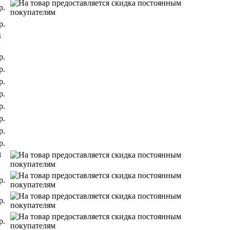
р.
р.
4
р.
р.
р.
р.
р.
р.
р.
р.
8
р.
р.
р.