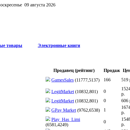
воскресенье 09 августа 2026
ые товары
Электронные книги
Продавец (рейтинг)
Продаж
Це
166
519 
GamesSales
(11777,5137)
152
0
LegitMarket
(10832,801)
р.
0
606 
LegitMarket
(10832,801)
167
1
GPay Market
(9762,6538)
р.
154
Play_Has_Limi
0
р.
(6581,4249)