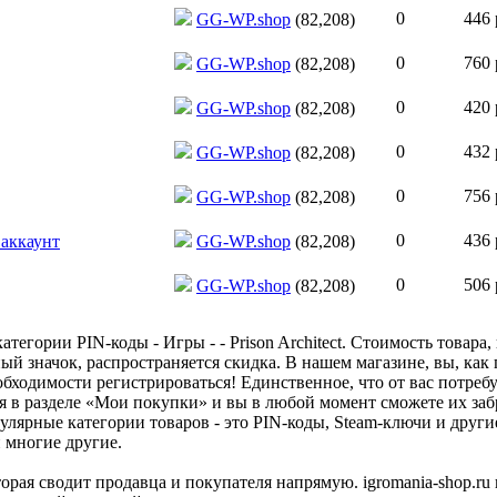
0
446 
GG-WP.shop
(82,208)
0
760 
GG-WP.shop
(82,208)
0
420 
GG-WP.shop
(82,208)
0
432 
GG-WP.shop
(82,208)
0
756 
GG-WP.shop
(82,208)
0
436 
 аккаунт
GG-WP.shop
(82,208)
0
506 
GG-WP.shop
(82,208)
егории PIN-коды - Игры - - Prison Architect. Стоимость товара,
ый значок, распространяется скидка. В нашем магазине, вы, как 
бходимости регистрироваться! Единственное, что от вас потребу
я в разделе «Мои покупки» и вы в любой момент сможете их заб
улярные категории товаров - это PIN-коды, Steam-ключи и друг
и многие другие.
оторая сводит продавца и покупателя напрямую. igromania-shop.r