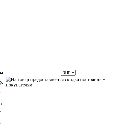
на
р.
4
р.
4
8