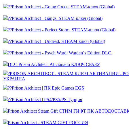
??Prison Architect - Going Green. STEAM-ключ (Global)
??Prison Architect - Gangs. STEAM-ключ (Global)
??Prison Architect - Perfect Storm. STEAM-ключ (Global)
??Prison Architect - Undead. STEAM-ключ (Global)
??Prison Architect - Psych Ward: Warden´s Edition DLC.
DLC Prison Architect: Aficionado КЛЮЧ СРАЗУ
?PRISON ARCHITECT - STEAM КЛЮЧ АКТИВАЦИИ - Р
УКРАИНА
??Prison Architect | ПК Epic Games EGS
??Prison Architect | PS4/PS5/PS Турция
Prison Architect Steam Gift СТИМ ГИФТ ПК АВТОДОСТ
Prison Architect - STEAM GIFT РОССИЯ