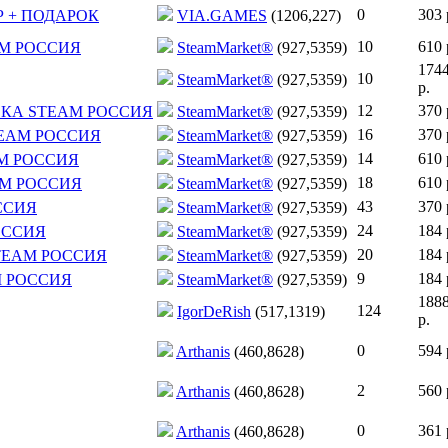
0
303 
МИР + ПОДАРОК
VIA.GAMES
(1206,227)
10
610 
EAM РОССИЯ
SteamMarket®
(927,5359)
174
10
SteamMarket®
(927,5359)
р.
12
370 
ОСТАВКА STEAM РОССИЯ
SteamMarket®
(927,5359)
16
370 
 STEAM РОССИЯ
SteamMarket®
(927,5359)
14
610 
EAM РОССИЯ
SteamMarket®
(927,5359)
18
610 
TEAM РОССИЯ
SteamMarket®
(927,5359)
43
370 
ОССИЯ
SteamMarket®
(927,5359)
24
184 
РОССИЯ
SteamMarket®
(927,5359)
20
184 
А STEAM РОССИЯ
SteamMarket®
(927,5359)
9
184 
AM РОССИЯ
SteamMarket®
(927,5359)
188
124
IgorDeRish
(517,1319)
р.
0
594 
Arthanis
(460,8628)
2
560 
Arthanis
(460,8628)
0
361 
Arthanis
(460,8628)