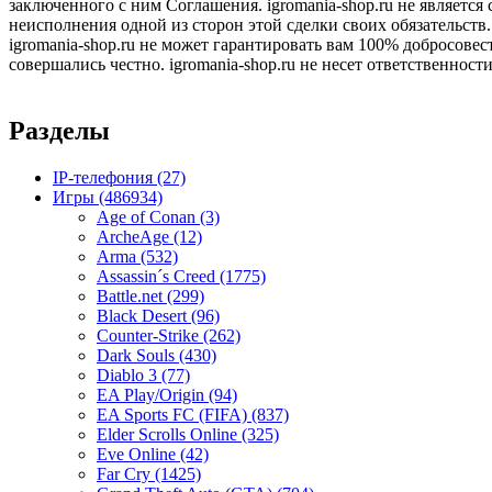
заключенного с ним Соглашения. igromania-shop.ru не является
неисполнения одной из сторон этой сделки своих обязательств.
igromania-shop.ru не может гарантировать вам 100% добросовес
совершались честно. igromania-shop.ru не несет ответственности
Разделы
IP-телефония
(27)
Игры
(486934)
Age of Conan
(3)
ArcheAge
(12)
Arma
(532)
Assassin´s Creed
(1775)
Battle.net
(299)
Black Desert
(96)
Counter-Strike
(262)
Dark Souls
(430)
Diablo 3
(77)
EA Play/Origin
(94)
EA Sports FC (FIFA)
(837)
Elder Scrolls Online
(325)
Eve Online
(42)
Far Cry
(1425)