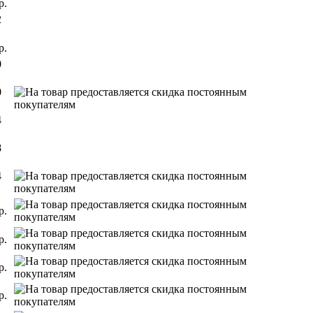
р.
2
р.
0
0
4
8
4
р.
р.
р.
р.