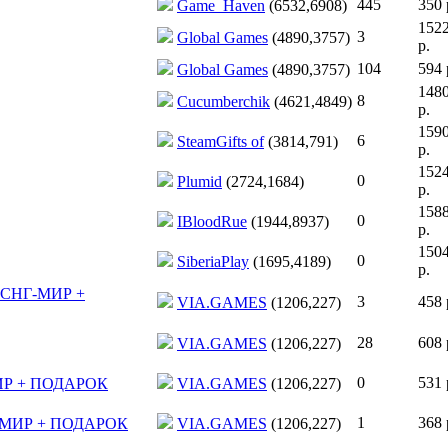
445
350 
Game_Haven
(6532,6908)
152
3
Global Games
(4890,3757)
р.
104
594 
Global Games
(4890,3757)
148
8
Cucumberchik
(4621,4849)
р.
159
6
SteamGifts of
(3814,791)
р.
152
0
Plumid
(2724,1684)
р.
158
0
IBloodRue
(1944,8937)
р.
150
0
SiberiaPlay
(1695,4189)
р.
РФ-СНГ-МИР +
3
458 
VIA.GAMES
(1206,227)
28
608 
VIA.GAMES
(1206,227)
0
531 
Г-МИР + ПОДАРОК
VIA.GAMES
(1206,227)
1
368 
СНГ-МИР + ПОДАРОК
VIA.GAMES
(1206,227)