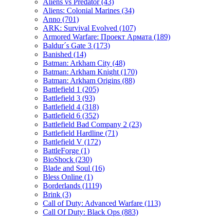
Aliens vs Predator
(43)
Aliens: Colonial Marines
(34)
Anno
(701)
ARK: Survival Evolved
(107)
Armored Warfare: Проект Армата
(189)
Baldur´s Gate 3
(173)
Banished
(14)
Batman: Arkham City
(48)
Batman: Arkham Knight
(170)
Batman: Arkham Origins
(88)
Battlefield 1
(205)
Battlefield 3
(93)
Battlefield 4
(318)
Battlefield 6
(352)
Battlefield Bad Company 2
(23)
Battlefield Hardline
(71)
Battlefield V
(172)
BattleForge
(1)
BioShock
(230)
Blade and Soul
(16)
Bless Online
(1)
Borderlands
(1119)
Brink
(3)
Call of Duty: Advanced Warfare
(113)
Call Of Duty: Black Ops
(883)