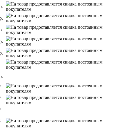
р.
р.
р.
р.
р.
.
р.
0
0
0
8