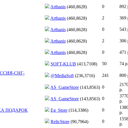
0
892 
Arthanis
(460,8628)
2
369 
Arthanis
(460,8628)
0
543 
Arthanis
(460,8628)
2
306 
Arthanis
(460,8628)
0
471 
Arthanis
(460,8628)
50
74 р
SOFT-KLUB
(413,7108)
ОССИЯ-СНГ-
241
800 
@MediaSoft
(236,3716)
217
0
AS_GameStore
(143,8563)
р.
377
0
AS_GameStore
(143,8563)
р.
138
0
АВКА ПОДАРОК
Eg_Store
(114,3386)
р.
155
0
RelicStore
(90,7964)
р.