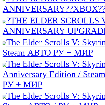
ANNIVERSARY??XBOX?
?THE ELDER SCROLLS 
ANNIVERSARY UPGRAD
The Elder Scrolls V: Skyri
Steam АВТО РУ + МИР
The Elder Scrolls V: Skyri
Anniversary Edition / Stea
РУ + МИР
The Elder Scrolls V: Skyri