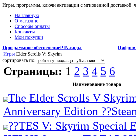
Игры, программы, ключи активации с мгновенной доставкой.
На главную
О магазине
Способы оплаты
Контакты
Мои покупки
Программное обеспечение
PIN-коды
Цифров
Игры
Elder Scrolls V: Skyrim
сортировать по:
Страницы:
1
2
3
4
5
6
Наименование товара
The Elder Scrolls V Skyri
Anniversary Edition ??Stea
??TES V: Skyrim Special E