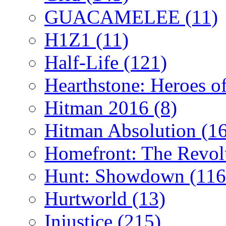
GUACAMELEE
(11)
H1Z1
(11)
Half-Life
(121)
Hearthstone: Heroes o
Hitman 2016
(8)
Hitman Absolution
(1
Homefront: The Revol
Hunt: Showdown
(116
Hurtworld
(13)
Injustice
(215)