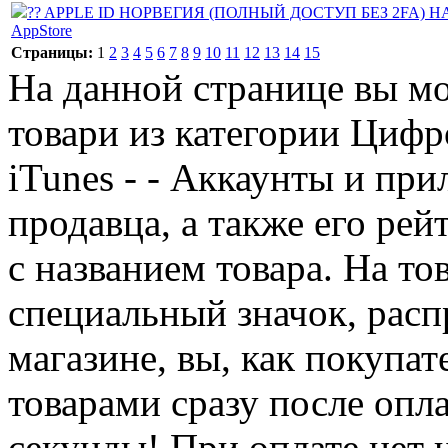
?? APPLE ID НОРВЕГИЯ (ПОЛНЫЙ ДОСТУП БЕЗ 2FA) НА
AppStore
Страницы:
1
2
3
4
5
6
7
8
9
10
11
12
13
14
15
На данной странице вы м
товари из категории Цифр
iTunes - - Аккаунты и при
продавца, а также его ре
с названием товара. На то
специальный значок, расп
магазине, вы, как покупат
товарами сразу после опл
секунды! При оплате нет