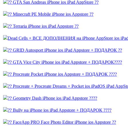
?? GTA San Andreas iPhone ios iPad AppStore ??
?? Minecraft PE Mobile iPhone ios Appstore ??
?? Terraria iPhone ios iPad Appstore ??
Dead Cells + ВСЕ ДОПОЛНЕНИЯ на iPhone AppStore ios iPa
?? GRID Autosport iPhone ios iPad Appstore + ПОДАРОК ??
?? GTA Vice City iPhone ios iPad Appstore + ПОДАРОК????
?? Procreate Pocket iPhone ios Appstore + ПОДАРОК ????
?? Procreate + Procreate Dreams + Pocket ios iPadOS iPad Ap
?? Geometry Dash iPhone ios iPad Appstore ????
?? Bully на iPhone ios iPad Appstore + ПОДАРОК ????
?? FaceApp PRO Face Photo Editor iPhone ios Appstore ??