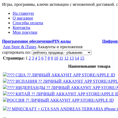
Игры, программы, ключи активации с мгновенной доставкой.
На главную
О магазине
Способы оплаты
Контакты
Мои покупки
Программное обеспечение
PIN-коды
Цифров
App Store & iTunes
Аккаунты и приложения
сортировать по:
Страницы:
1
2
3
4
5
6
7
8
9
10
11
12
13
14
15
Наименование товара
???? США ?? ЛИЧНЫЙ АККАУНТ APP STORE/APPLE ID
???? ИСПАНИЯ ?? ЛИЧНЫЙ АККАУНТ APP STORE/APPL
???? НИДЕРЛАНДЫ ?? ЛИЧНЫЙ АККАУНТ APP STORE/A
???? КИТАЙ ?? ЛИЧНЫЙ АККАУНТ APP STORE/APPLE I
РОССИЯ ?? ЛИЧНЫЙ АККАУНТ APP STORE/APPLE ID
?? MINECRAFT + GTA SAN ANDREAS TERRARIA iPhone io