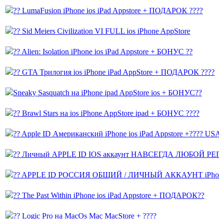
?? LumaFusion iPhone ios iPad Appstore + ПОДАРОК ????
?? Sid Meiers Civilization VI FULL ios iPhone AppStore
?? Alien: Isolation iPhone ios iPad Appstore + БОНУС ??
?? GTA Трилогия ios iPhone iPad AppStore + ПОДАРОК ????
Sneaky Sasquatch на iPhone ipad AppStore ios + БОНУС??
?? Brawl Stars на ios iPhone AppStore ipad + БОНУС ????
?? Apple ID Американский iPhone ios iPad Appstore +???
?? Личный APPLE ID IOS аккаунт НАВСЕГДА ЛЮБОЙ Р
?? APPLE ID РОССИЯ ОБЩИЙ / ЛИЧНЫЙ АККАУНТ iPhone
?? The Past Within iPhone ios iPad Appstore + ПОДАРОК??
?? Logic Pro на MacOs Mac MacStore + ????