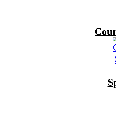
Coun
S