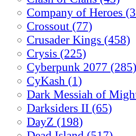
Company of Heroes
(
Crossout
(77)
Crusader Kings
(458)
Crysis
(225)
Cyberpunk 2077
(285
CyKash
(1)
Dark Messiah of Migh
Darksiders II
(65)
DayZ
(198)
Dead Island
(517)