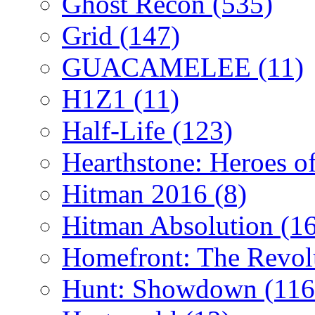
Ghost Recon
(535)
Grid
(147)
GUACAMELEE
(11)
H1Z1
(11)
Half-Life
(123)
Hearthstone: Heroes o
Hitman 2016
(8)
Hitman Absolution
(1
Homefront: The Revol
Hunt: Showdown
(116