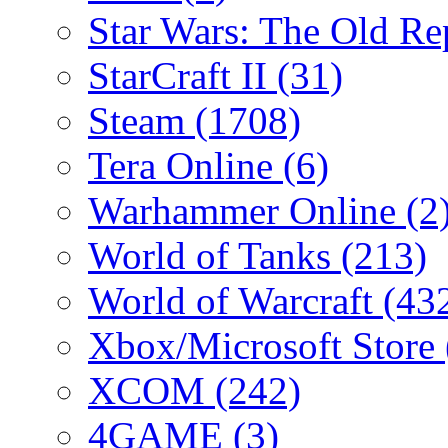
Star Wars: The Old R
StarCraft II
(31)
Steam
(1708)
Tera Online
(6)
Warhammer Online
(2
World of Tanks
(213)
World of Warcraft
(43
Xbox/Microsoft Store
XCOM
(242)
4GAME
(3)