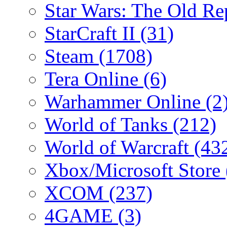
Star Wars: The Old R
StarCraft II
(31)
Steam
(1708)
Tera Online
(6)
Warhammer Online
(2
World of Tanks
(212)
World of Warcraft
(43
Xbox/Microsoft Store
XCOM
(237)
4GAME
(3)