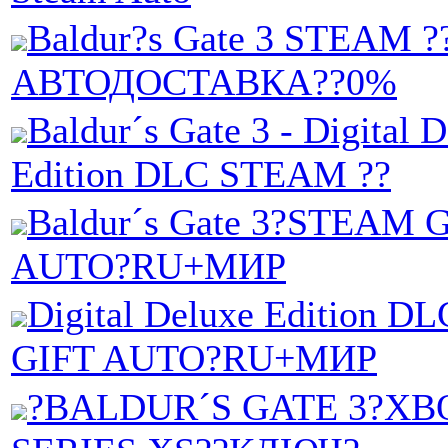
Baldur?s Gate 3 STEAM ?
АВТОДОСТАВКА??0%
Baldur´s Gate 3 - Digital 
Edition DLC STEAM ??
Baldur´s Gate 3?STEAM 
AUTO?RU+МИР
Digital Deluxe Edition 
GIFT AUTO?RU+МИР
?BALDUR´S GATE 3?XB