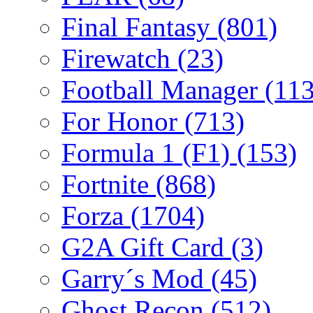
Final Fantasy
(801)
Firewatch
(23)
Football Manager
(113
For Honor
(713)
Formula 1 (F1)
(153)
Fortnite
(868)
Forza
(1704)
G2A Gift Card
(3)
Garry´s Mod
(45)
Ghost Recon
(512)