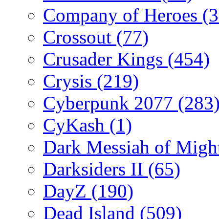
Company of Heroes
(
Crossout
(77)
Crusader Kings
(454)
Crysis
(219)
Cyberpunk 2077
(283
CyKash
(1)
Dark Messiah of Migh
Darksiders II
(65)
DayZ
(190)
Dead Island
(509)