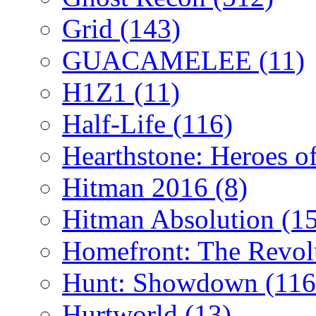
Grid
(143)
GUACAMELEE
(11)
H1Z1
(11)
Half-Life
(116)
Hearthstone: Heroes o
Hitman 2016
(8)
Hitman Absolution
(1
Homefront: The Revol
Hunt: Showdown
(116
Hurtworld
(13)