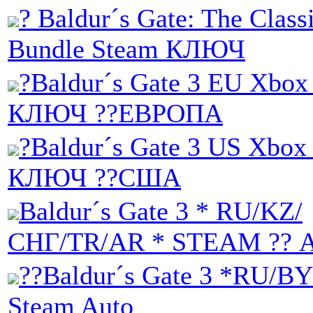
? Baldur´s Gate: The Class
Bundle Steam КЛЮЧ
?Baldur´s Gate 3 EU Xbox 
КЛЮЧ ??ЕВРОПА
?Baldur´s Gate 3 US Xbox 
КЛЮЧ ??США
Baldur´s Gate 3 * RU/KZ/
СНГ/TR/AR * STEAM ?? 
??Baldur´s Gate 3 *RU/
Steam Auto