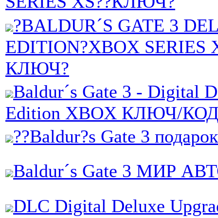
SERIES XS??КЛЮЧ?
?BALDUR´S GATE 3 DE
EDITION?XBOX SERIES 
КЛЮЧ?
Baldur´s Gate 3 - Digital 
Edition XBOX КЛЮЧ/КО
??Baldur?s Gate 3 подаро
Baldur´s Gate 3 МИР АВ
DLC Digital Deluxe Upgr