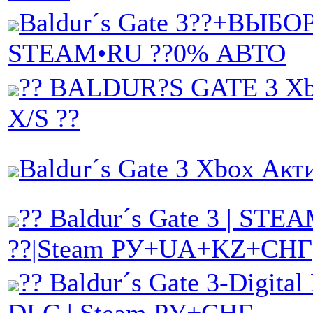
Baldur´s Gate 3??+ВЫБОР
STEAM•RU ??0% АВТО
?? BALDUR?S GATE 3 Xbo
X/S ??
Baldur´s Gate 3 Xbox Акт
?? Baldur´s Gate 3 | STE
??|Steam РУ+UA+KZ+СНГ
?? Baldur´s Gate 3-Digital