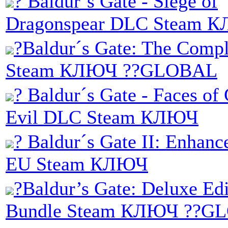
? Baldur´s Gate - Siege of
Dragonspear DLC Steam 
?Baldur´s Gate: The Compl
Steam КЛЮЧ ??GLOBAL
? Baldur´s Gate - Faces of
Evil DLC Steam КЛЮЧ
? Baldur´s Gate II: Enhanc
EU Steam КЛЮЧ
?Baldur’s Gate: Deluxe Edi
Bundle Steam КЛЮЧ ??G