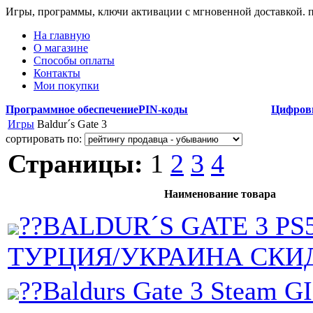
Игры, программы, ключи активации с мгновенной доставкой.
На главную
О магазине
Способы оплаты
Контакты
Мои покупки
Программное обеспечение
PIN-коды
Цифров
Игры
Baldur´s Gate 3
сортировать по:
Страницы:
1
2
3
4
Наименование товара
??BALDUR´S GATE 3 PS
ТУРЦИЯ/УКРАИНА СКИД
??Baldurs Gate 3 Steam G