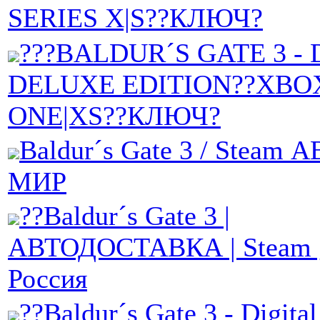
SERIES X|S??КЛЮЧ?
???BALDUR´S GATE 3 - 
DELUXE EDITION??XBO
ONE|XS??КЛЮЧ?
Baldur´s Gate 3 / Steam А
МИР
??Baldur´s Gate 3 |
АВТОДОСТАВКА | Steam g
Россия
??Baldur´s Gate 3 - Digita