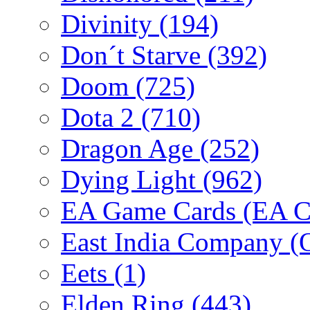
Divinity
(194)
Don´t Starve
(392)
Doom
(725)
Dota 2
(710)
Dragon Age
(252)
Dying Light
(962)
EA Game Cards (EA C
East India Company 
Eets
(1)
Elden Ring
(443)