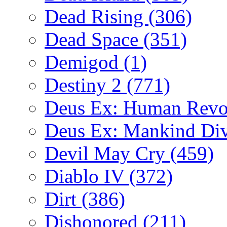
Dead Rising
(306)
Dead Space
(351)
Demigod
(1)
Destiny 2
(771)
Deus Ex: Human Revo
Deus Ex: Mankind Di
Devil May Cry
(459)
Diablo IV
(372)
Dirt
(386)
Dishonored
(211)