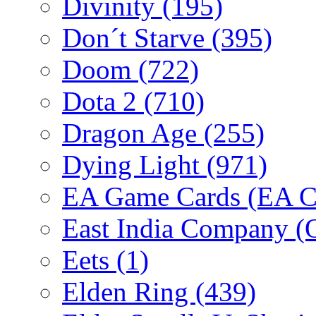
Divinity
(195)
Don´t Starve
(395)
Doom
(722)
Dota 2
(710)
Dragon Age
(255)
Dying Light
(971)
EA Game Cards (EA C
East India Company 
Eets
(1)
Elden Ring
(439)