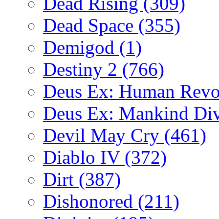
Dead Rising
(309)
Dead Space
(355)
Demigod
(1)
Destiny 2
(766)
Deus Ex: Human Revo
Deus Ex: Mankind Di
Devil May Cry
(461)
Diablo IV
(372)
Dirt
(387)
Dishonored
(211)