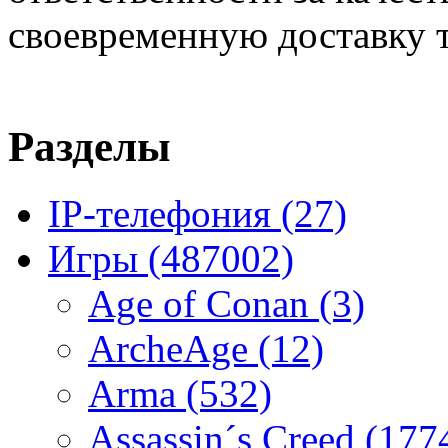
своевременную доставку т
Разделы
IP-телефония
(27)
Игры
(487002)
Age of Conan
(3)
ArcheAge
(12)
Arma
(532)
Assassin´s Creed
(177