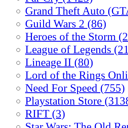
Grand Theft Auto (G
Guild Wars 2
(86)
Heroes of the Storm
(2
League of Legends
(2
Lineage II
(80)
Lord of the Rings Onl
Need For Speed
(755)
Playstation Store
(313
RIFT
(3)
Star Wars: The Old R