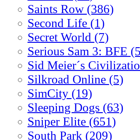
Saints Row
(386)
Second Life
(1)
Secret World
(7)
Serious Sam 3: BFE
(
Sid Meier´s Civilizati
Silkroad Online
(5)
SimCity
(19)
Sleeping Dogs
(63)
Sniper Elite
(651)
South Park
(209)