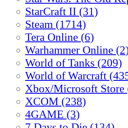
StarCraft II
(31)
Steam
(1714)
Tera Online
(6)
Warhammer Online
(2
World of Tanks
(209)
World of Warcraft
(43
Xbox/Microsoft Store
XCOM
(238)
4GAME
(3)
7 Days to Die
(134)