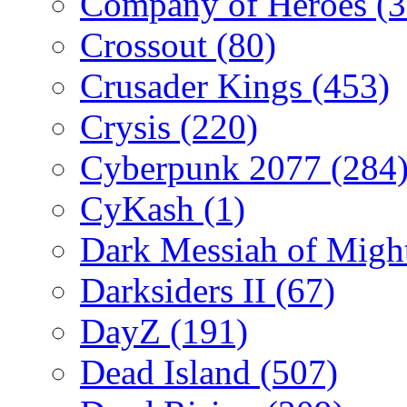
Company of Heroes
(
Crossout
(80)
Crusader Kings
(453)
Crysis
(220)
Cyberpunk 2077
(284
CyKash
(1)
Dark Messiah of Migh
Darksiders II
(67)
DayZ
(191)
Dead Island
(507)