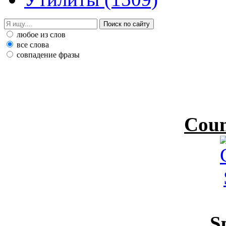
любое из слов
все слова
совпадение фразы
Coun
S