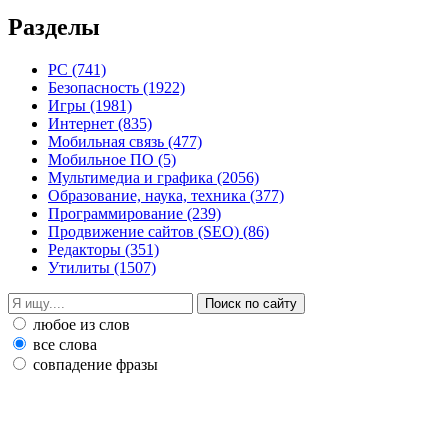
Разделы
PC
(741)
Безопасность
(1922)
Игры
(1981)
Интернет
(835)
Мобильная связь
(477)
Мобильное ПО
(5)
Мультимедиа и графика
(2056)
Образование, наука, техника
(377)
Программирование
(239)
Продвижение сайтов (SEO)
(86)
Редакторы
(351)
Утилиты
(1507)
любое из слов
все слова
совпадение фразы