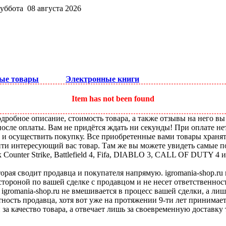
суббота 08 августа 2026
ые товары
Электронные книги
Item has not been found
робное описание, стоимость товара, а также отзывы на него вы
после оплаты. Вам не придётся ждать ни секунды! При оплате не
ы и осуществить покупку. Все приобретенные вами товары храня
ти интересующий вас товар. Там же вы можете увидеть самые по
ounter Strike, Battlefield 4, Fifa, DIABLO 3, CALL OF DUTY 4 и
оторая сводит продавца и покупателя напрямую. igromania-shop.r
 стороной по вашей сделке с продавцом и не несет ответственнос
 igromania-shop.ru не вмешивается в процесс вашей сделки, а ли
тность продавца, хотя вот уже на протяжении 9-ти лет принимае
 за качество товара, а отвечает лишь за своевременную доставку 