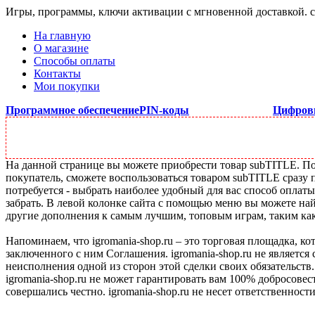
Игры, программы, ключи активации с мгновенной доставкой.
На главную
О магазине
Способы оплаты
Контакты
Мои покупки
Программное обеспечение
PIN-коды
Цифров
На данной странице вы можете приобрести товар subTITLE. Под
покупатель, сможете воспользоваться товаром subTITLE сразу 
потребуется - выбрать наиболее удобный для вас способ оплат
забрать. В левой колонке сайта с помощью меню вы можете най
другие дополнения к самым лучшим, топовым играм, таким как C
Напоминаем, что igromania-shop.ru – это торговая площадка, к
заключенного с ним Соглашения. igromania-shop.ru не является
неисполнения одной из сторон этой сделки своих обязательств.
igromania-shop.ru не может гарантировать вам 100% добросовес
совершались честно. igromania-shop.ru не несет ответственности