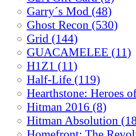
Garry´s Mod
(48)
Ghost Recon
(530)
Grid
(144)
GUACAMELEE
(11)
H1Z1
(11)
Half-Life
(119)
Hearthstone: Heroes o
Hitman 2016
(8)
Hitman Absolution
(1
Homefront: The Revol