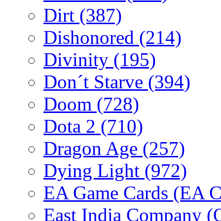
Dirt
(387)
Dishonored
(214)
Divinity
(195)
Don´t Starve
(394)
Doom
(728)
Dota 2
(710)
Dragon Age
(257)
Dying Light
(972)
EA Game Cards (EA C
East India Company 