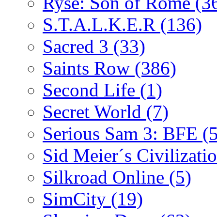
Ryse: Son of Rome
(3
S.T.A.L.K.E.R
(136)
Sacred 3
(33)
Saints Row
(386)
Second Life
(1)
Secret World
(7)
Serious Sam 3: BFE
(
Sid Meier´s Civilizati
Silkroad Online
(5)
SimCity
(19)