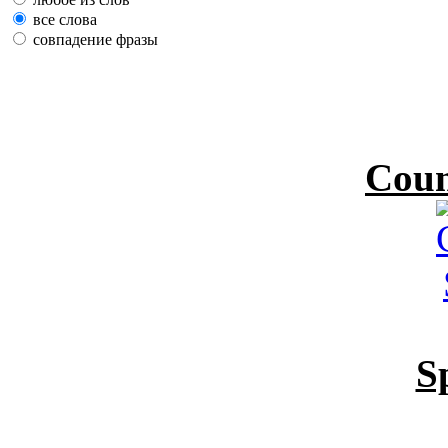
все слова
совпадение фразы
Coun
S