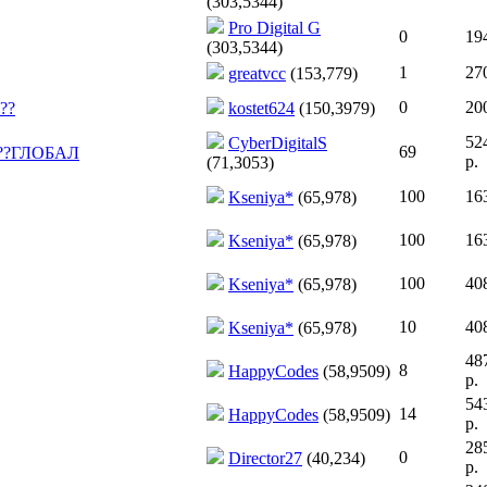
(303,5344)
Pro Digital G
0
194
(303,5344)
1
270
greatvcc
(153,779)
0
200
??
kostet624
(150,3979)
52
CyberDigitalS
69
??ГЛОБАЛ
р.
(71,3053)
100
163
Kseniya*
(65,978)
100
163
Kseniya*
(65,978)
100
408
Kseniya*
(65,978)
10
408
Kseniya*
(65,978)
48
8
HappyCodes
(58,9509)
р.
54
14
HappyCodes
(58,9509)
р.
28
0
Director27
(40,234)
р.