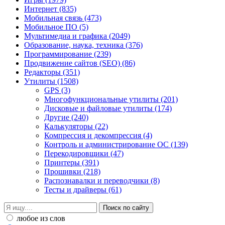
Интернет
(835)
Мобильная связь
(473)
Мобильное ПО
(5)
Мультимедиа и графика
(2049)
Образование, наука, техника
(376)
Программирование
(239)
Продвижение сайтов (SEO)
(86)
Редакторы
(351)
Утилиты
(1508)
GPS
(3)
Mногофункциональные утилиты
(201)
Дисковые и файловые утилиты
(174)
Другие
(240)
Калькуляторы
(22)
Компрессия и декомпрессия
(4)
Контроль и администрирование ОС
(139)
Перекодировщики
(47)
Принтеры
(391)
Прошивки
(218)
Распознавалки и переводчики
(8)
Тесты и драйверы
(61)
любое из слов