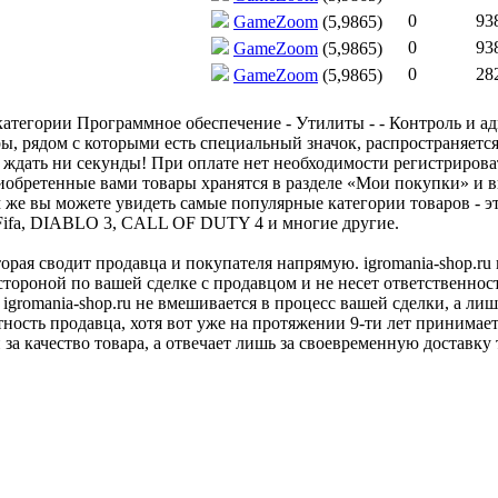
0
938
GameZoom
(5,9865)
0
938
GameZoom
(5,9865)
0
282
GameZoom
(5,9865)
атегории Программное обеспечение - Утилиты - - Контроль и ад
ы, рядом с которыми есть специальный значок, распространяется
 ждать ни секунды! При оплате нет необходимости регистрироват
иобретенные вами товары хранятся в разделе «Мои покупки» и вы
е вы можете увидеть самые популярные категории товаров - эт
4, Fifa, DIABLO 3, CALL OF DUTY 4 и многие другие.
оторая сводит продавца и покупателя напрямую. igromania-shop.r
 стороной по вашей сделке с продавцом и не несет ответственнос
 igromania-shop.ru не вмешивается в процесс вашей сделки, а ли
тность продавца, хотя вот уже на протяжении 9-ти лет принимае
 за качество товара, а отвечает лишь за своевременную доставку 