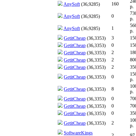
24
160
AnySoft
(36,9285)
р.
73
0
AnySoft
(36,9285)
р.
56
1
AnySoft
(36,9285)
р.
3
150
GetitCheap
(36,3353)
0
150
GetitCheap
(36,3353)
2
180
GetitCheap
(36,3353)
2
800
GetitCheap
(36,3353)
2
350
GetitCheap
(36,3353)
15
0
GetitCheap
(36,3353)
р.
10
8
GetitCheap
(36,3353)
р.
0
700
GetitCheap
(36,3353)
0
700
GetitCheap
(36,3353)
0
350
GetitCheap
(36,3353)
10
2
GetitCheap
(36,3353)
р.
SoftwareKings
2
97 