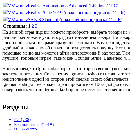
VMware vRealize Automation 8 Advanced (Lifetime / 1PC)
VMware vRealize Suite 2019 (пожизненная подписка / 1ПК)
VMware vSAN 8 Standard (пожизненная подписка / 1 ПК)
Страницы:
1
2
3
На данной странице вы можете приобрести выбрать товари из к
рейтинг вы можете увилеть рядом с названием товара. На товар
воспользоваться товарами сразу после оплаты. Вам не придётся
удобный для вас способ оплаты и осуществить покупку. Все пр
помощью меню вы можете найти интересующий вас товар. Там ж
лучшим, топовым играм, таким как Counter Strike, Battlefield 
Напоминаем, что igromania-shop.ru – это торговая площадка, к
заключенного с ним Соглашения. igromania-shop.ru не является
неисполнения одной из сторон этой сделки своих обязательств.
igromania-shop.ru не может гарантировать вам 100% добросовес
совершались честно. igromania-shop.ru не несет ответственности
Разделы
PC
(738)
Безопасность
(1918)
Игры
(1979)