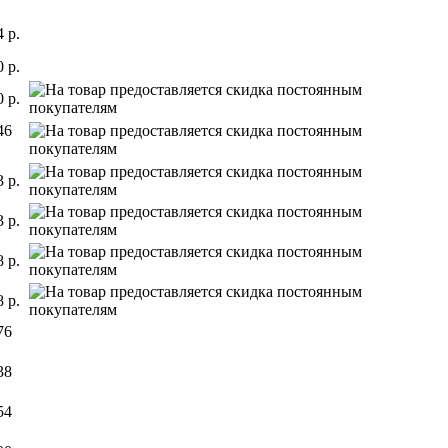
 р.
 р.
 р.
46
 р.
 р.
 р.
 р.
76
38
54