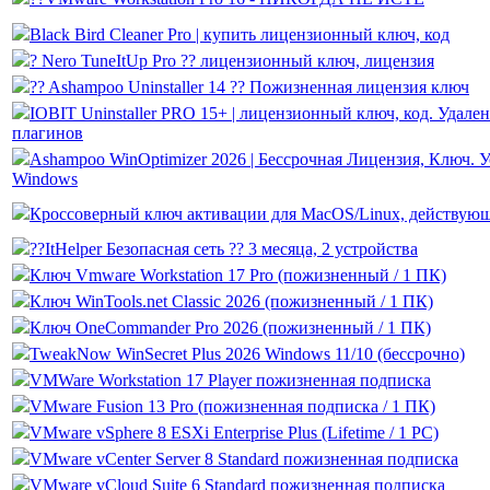
Black Bird Cleaner Pro | купить лицензионный ключ, код
? Nero TuneItUp Pro ?? лицензионный ключ, лицензия
?? Ashampoo Uninstaller 14 ?? Пожизненная лицензия ключ
IOBIT Uninstaller PRO 15+ | лицензионный ключ, код. Удал
плагинов
Ashampoo WinOptimizer 2026 | Бессрочная Лицензия, Ключ. У
Windows
Кроссоверный ключ активации для MacOS/Linux, действую
??ItHelper Безопасная сеть ?? 3 месяца, 2 устройства
Ключ Vmware Workstation 17 Pro (пожизненный / 1 ПК)
Ключ WinTools.net Classic 2026 (пожизненный / 1 ПК)
Ключ OneCommander Pro 2026 (пожизненный / 1 ПК)
TweakNow WinSecret Plus 2026 Windows 11/10 (бессрочно)
VMWare Workstation 17 Player пожизненная подписка
VMware Fusion 13 Pro (пожизненная подписка / 1 ПК)
VMware vSphere 8 ESXi Enterprise Plus (Lifetime / 1 PC)
VMware vCenter Server 8 Standard пожизненная подписка
VMware vCloud Suite 6 Standard пожизненная подписка