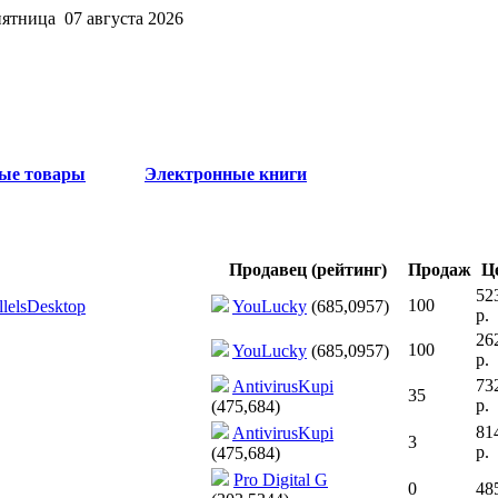
пятница 07 августа 2026
ые товары
Электронные книги
Продавец (рейтинг)
Продаж
Ц
52
100
llelsDesktop
YouLucky
(685,0957)
р.
26
100
YouLucky
(685,0957)
р.
73
AntivirusKupi
35
р.
(475,684)
81
AntivirusKupi
3
р.
(475,684)
Pro Digital G
0
485