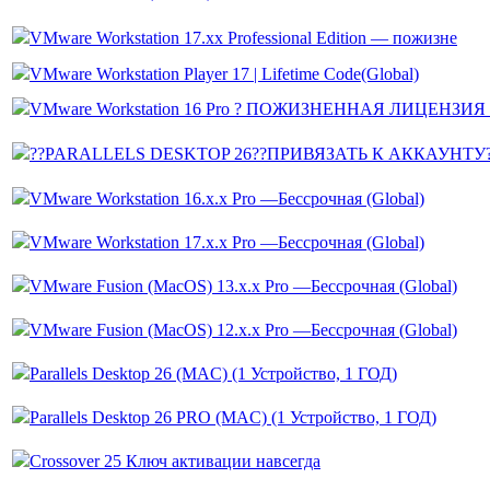
VMware Workstation 17.xx Professional Edition — пожизне
VMware Workstation Player 17 | Lifetime Code(Global)
VMware Workstation 16 Pro ? ПОЖИЗНЕННАЯ ЛИЦЕНЗИЯ 
??PARALLELS DESKTOP 26??ПРИВЯЗАТЬ К АККАУНТУ
VMware Workstation 16.x.x Pro —Бессрочная (Global)
VMware Workstation 17.x.x Pro —Бессрочная (Global)
VMware Fusion (MacOS) 13.x.x Pro —Бессрочная (Global)
VMware Fusion (MacOS) 12.x.x Pro —Бессрочная (Global)
Parallels Desktop 26 (MAC) (1 Устройство, 1 ГОД)
Parallels Desktop 26 PRO (MAC) (1 Устройство, 1 ГОД)
Crossover 25 Ключ активации навсегда