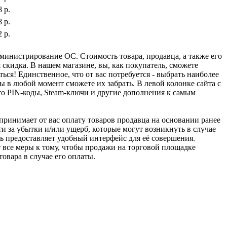
 р.
 р.
 р.
министрирование ОС. Стоимость товара, продавца, а также его
 скидка. В нашем магазине, вы, как покупатель, сможете
ься! Единственное, что от вас потребуется - выбрать наиболее
 в любой момент сможете их забрать. В левой колонке сайта с
о PIN-коды, Steam-ключи и другие дополнения к самым
u принимает от вас оплату товаров продавца на основании ранее
ти за убытки и/или ущерб, которые могут возникнуть в случае
шь предоставляет удобный интерфейс для её совершения.
т все меры к тому, чтобы продажи на торговой площадке
товара в случае его оплаты.