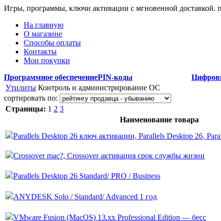
Игры, программы, ключи активации с мгновенной доставкой.
На главную
О магазине
Способы оплаты
Контакты
Мои покупки
Программное обеспечение
PIN-коды
Цифров
Утилиты
Контроль и администрирование ОС
сортировать по:
Страницы:
1
2
3
Наименование товара
Parallels Desktop 26 ключ активации, Parallels Desktop 26, Para
Crossover mac?, Crossover активация срок службы жизни
Parallels Desktop 26 Standard/ PRO / Business
ANYDESK Solo / Standard/ Advanced 1 год
VMware Fusion (MacOS) 13.xx Professional Edition — бесс