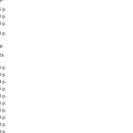
 р.
 р.
 р.
 р.
р.
24
 р.
 р.
 р.
 р.
 р.
 р.
 р.
 р.
 р.
 р.