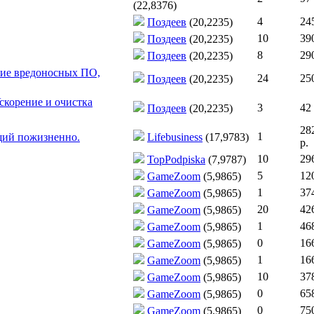
(22,8376)
4
245
Поздеев
(20,2235)
10
390
Поздеев
(20,2235)
8
290
Поздеев
(20,2235)
ение вредоносных ПО,
24
250
Поздеев
(20,2235)
скорение и очистка
3
42 
Поздеев
(20,2235)
28
1
щий пожизненно.
Lifebusiness
(17,9783)
р.
10
296
TopPodpiska
(7,9787)
5
120
GameZoom
(5,9865)
1
374
GameZoom
(5,9865)
20
426
GameZoom
(5,9865)
1
468
GameZoom
(5,9865)
0
166
GameZoom
(5,9865)
1
166
GameZoom
(5,9865)
10
378
GameZoom
(5,9865)
0
658
GameZoom
(5,9865)
0
750
GameZoom
(5,9865)