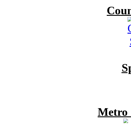
Coun
S
Metro