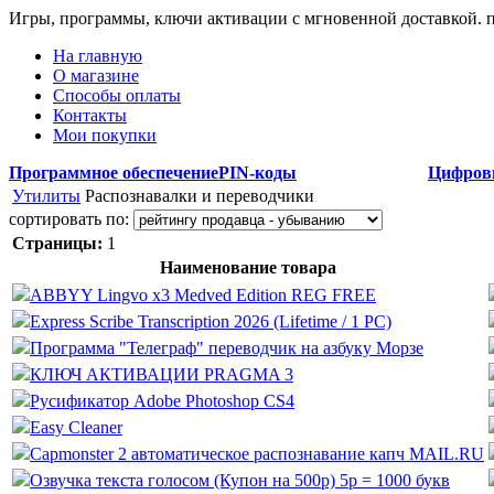
Игры, программы, ключи активации с мгновенной доставкой.
На главную
О магазине
Способы оплаты
Контакты
Мои покупки
Программное обеспечение
PIN-коды
Цифров
Утилиты
Распознавалки и переводчики
сортировать по:
Страницы:
1
Наименование товара
ABBYY Lingvo x3 Medved Edition REG FREE
Express Scribe Transcription 2026 (Lifetime / 1 PC)
Программа "Телеграф" переводчик на азбуку Морзе
КЛЮЧ АКТИВАЦИИ PRAGMA 3
Русификатор Adobe Photoshop CS4
Easy Cleaner
Capmonster 2 автоматическое распознавание капч MAIL.RU
Озвучка текста голосом (Купон на 500р) 5р = 1000 букв