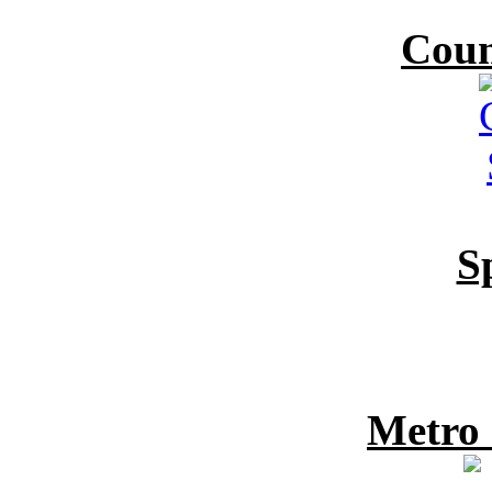
Coun
S
Metro