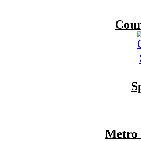
Coun
S
Metro