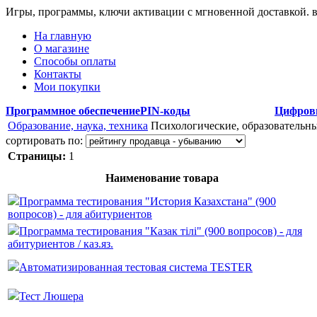
Игры, программы, ключи активации с мгновенной доставкой.
На главную
О магазине
Способы оплаты
Контакты
Мои покупки
Программное обеспечение
PIN-коды
Цифров
Образование, наука, техника
Психологические, образовательны
сортировать по:
Страницы:
1
Наименование товара
Программа тестирования "История Казахстана" (900
вопросов) - для абитуриентов
Программа тестирования "Казак тiлi" (900 вопросов) - для
абитуриентов / каз.яз.
Автоматизированная тестовая система TESTER
Тест Люшера