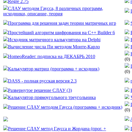
Regre 2.75
СЛАУ методом Гаусса, 8 различных программ,
исходники, описание, теория
Программа для решения задач теории матричных игр
Простейший алгоритм шифрования на C++ Builder 6
Исходник матричного калькулятора на Delphi
Вычисление числа Пи методом Монте-Карло
HomeoReader: подписка на ДЕКАБРЬ 2010
(0)
Калькулятор матриц (программа + исходник)
(0)
DASS - полная русская версия 2.3
Развернутое решение СЛАУ (3)
Калькулятор прямоугольного треугольника
Решение СЛАУ методом Гаусса (программа + исходник)
(0)
Решение СЛАУ метод Гаусса и Жордана (прог. +