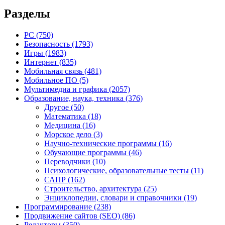
Разделы
PC
(750)
Безопасность
(1793)
Игры
(1983)
Интернет
(835)
Мобильная связь
(481)
Мобильное ПО
(5)
Мультимедиа и графика
(2057)
Образование, наука, техника
(376)
Другое
(50)
Математика
(18)
Медицина
(16)
Морское дело
(3)
Научно-технические программы
(16)
Обучающие программы
(46)
Переводчики
(10)
Психологические, образовательные тесты
(11)
САПР
(162)
Строительство, архитектура
(25)
Энциклопедии, словари и справочники
(19)
Программирование
(238)
Продвижение сайтов (SEO)
(86)
Редакторы
(350)