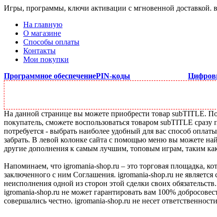
Игры, программы, ключи активации с мгновенной доставкой.
На главную
О магазине
Способы оплаты
Контакты
Мои покупки
Программное обеспечение
PIN-коды
Цифров
На данной странице вы можете приобрести товар subTITLE. Под
покупатель, сможете воспользоваться товаром subTITLE сразу 
потребуется - выбрать наиболее удобный для вас способ оплат
забрать. В левой колонке сайта с помощью меню вы можете най
другие дополнения к самым лучшим, топовым играм, таким как C
Напоминаем, что igromania-shop.ru – это торговая площадка, к
заключенного с ним Соглашения. igromania-shop.ru не является
неисполнения одной из сторон этой сделки своих обязательств.
igromania-shop.ru не может гарантировать вам 100% добросовес
совершались честно. igromania-shop.ru не несет ответственности