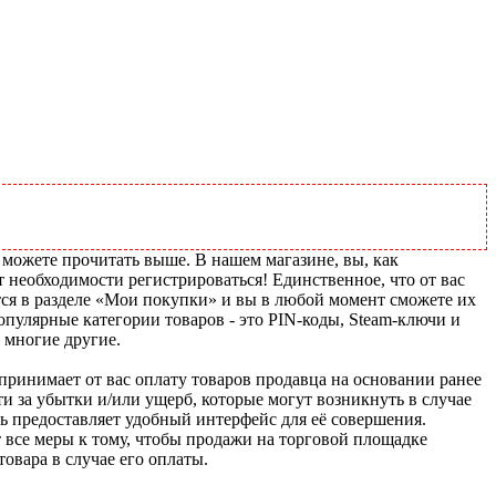
 можете прочитать выше. В нашем магазине, вы, как
т необходимости регистрироваться! Единственное, что от вас
тся в разделе «Мои покупки» и вы в любой момент сможете их
пулярные категории товаров - это PIN-коды, Steam-ключи и
 многие другие.
u принимает от вас оплату товаров продавца на основании ранее
ти за убытки и/или ущерб, которые могут возникнуть в случае
шь предоставляет удобный интерфейс для её совершения.
т все меры к тому, чтобы продажи на торговой площадке
товара в случае его оплаты.