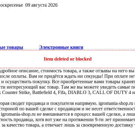
воскресенье 09 августа 2026
ые товары
Электронные книги
Item deleted or blocked
робное описание, стоимость товара, а также отзывы на него вы
после оплаты. Вам не придётся ждать ни секунды! При оплате не
ы и осуществить покупку. Все приобретенные вами товары храня
ти интересующий вас товар. Там же вы можете увидеть самые по
ounter Strike, Battlefield 4, Fifa, DIABLO 3, CALL OF DUTY 4 и
оторая сводит продавца и покупателя напрямую. igromania-shop.r
 стороной по вашей сделке с продавцом и не несет ответственнос
 igromania-shop.ru не вмешивается в процесс вашей сделки, а ли
тность продавца, хотя вот уже на протяжении 9-ти лет принимае
 за качество товара, а отвечает лишь за своевременную доставку 