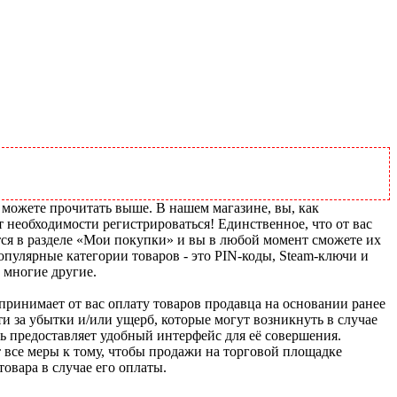
 можете прочитать выше. В нашем магазине, вы, как
т необходимости регистрироваться! Единственное, что от вас
тся в разделе «Мои покупки» и вы в любой момент сможете их
пулярные категории товаров - это PIN-коды, Steam-ключи и
 многие другие.
u принимает от вас оплату товаров продавца на основании ранее
ти за убытки и/или ущерб, которые могут возникнуть в случае
шь предоставляет удобный интерфейс для её совершения.
т все меры к тому, чтобы продажи на торговой площадке
товара в случае его оплаты.