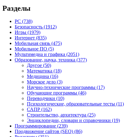
Разделы
PC
(738)
Безопасность
(1912)
Игры
(1979)
Интернет
(835)
Мобильная связь
(475)
Мобильное ПО
(5)
Мультимедиа и графика
(2051)
Образование, наука, техника
(377)
Другое
(50)
Математика
(18)
Медицина
(16)
Морское дело
(3)
Научно-технические программы
(17)
Обучающие программы
(46)
Переводчики
(10)
Психологические, образовательные тесты
(11)
САПР
(162)
Строительство, архитектура
(25)
Энциклопедии, словари и справочники
(19)
Программирование
(239)
Продвижение сайтов (SEO)
(86)
Редакторы
(351)