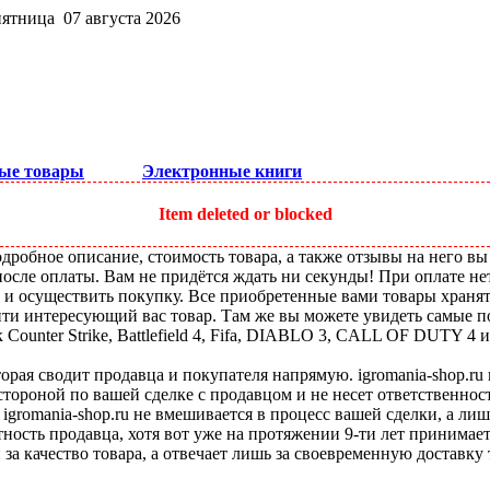
пятница 07 августа 2026
ые товары
Электронные книги
Item deleted or blocked
робное описание, стоимость товара, а также отзывы на него вы
после оплаты. Вам не придётся ждать ни секунды! При оплате не
ы и осуществить покупку. Все приобретенные вами товары храня
ти интересующий вас товар. Там же вы можете увидеть самые по
ounter Strike, Battlefield 4, Fifa, DIABLO 3, CALL OF DUTY 4 и
оторая сводит продавца и покупателя напрямую. igromania-shop.r
 стороной по вашей сделке с продавцом и не несет ответственнос
 igromania-shop.ru не вмешивается в процесс вашей сделки, а ли
тность продавца, хотя вот уже на протяжении 9-ти лет принимае
 за качество товара, а отвечает лишь за своевременную доставку 