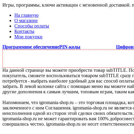
Игры, программы, ключи активации с мгновенной доставкой.
На главную
О магазине
Способы оплаты
Контакты
Мои покупки
Программное обеспечение
PIN-коды
Цифров
На данной странице вы можете приобрести товар subTITLE. Под
покупатель, сможете воспользоваться товаром subTITLE сразу 
потребуется - выбрать наиболее удобный для вас способ оплат
забрать. В левой колонке сайта с помощью меню вы можете най
другие дополнения к самым лучшим, топовым играм, таким как C
Напоминаем, что igromania-shop.ru – это торговая площадка, к
заключенного с ним Соглашения. igromania-shop.ru не является
неисполнения одной из сторон этой сделки своих обязательств.
igromania-shop.ru не может гарантировать вам 100% добросовес
совершались честно. igromania-shop.ru не несет ответственности